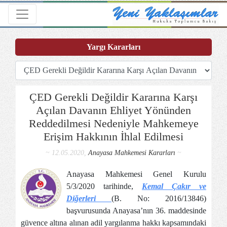
Toggle navigation
Yargı Kararları
ÇED Gerekli Değildir Kararına Karşı
Açılan Davanın Ehliyet Yönünden
Reddedilmesi Nedeniyle Mahkemeye
Erişim Hakkının İhlal Edilmesi
~ 12.05.2020,
Anayasa Mahkemesi Kararları
~
Anayasa Mahkemesi Genel Kurulu
5/3/2020 tarihinde,
Kemal Çakır ve
Diğerleri
(B. No: 2016/13846)
başvurusunda Anayasa’nın 36. maddesinde
güvence altına alınan adil yargılanma hakkı kapsamındaki