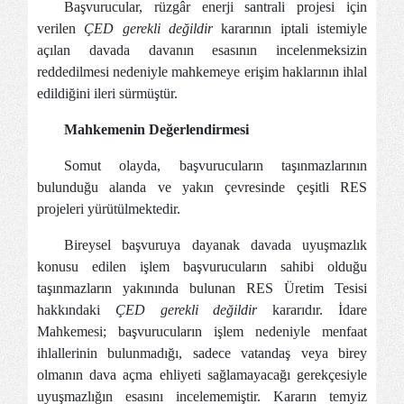
Başvurucular, rüzgâr enerji santrali projesi için
verilen
ÇED gerekli değildir
kararının iptali istemiyle
açılan davada davanın esasının incelenmeksizin
reddedilmesi nedeniyle mahkemeye erişim haklarının ihlal
edildiğini ileri sürmüştür.
Mahkemenin Değerlendirmesi
Somut olayda, başvurucuların taşınmazlarının
bulunduğu alanda ve yakın çevresinde çeşitli RES
projeleri yürütülmektedir.
Bireysel başvuruya dayanak davada uyuşmazlık
konusu edilen işlem başvurucuların sahibi olduğu
taşınmazların yakınında bulunan RES Üretim Tesisi
hakkındaki
ÇED gerekli değildir
kararıdır. İdare
Mahkemesi; başvurucuların işlem nedeniyle menfaat
ihlallerinin bulunmadığı, sadece vatandaş veya birey
olmanın dava açma ehliyeti sağlamayacağı gerekçesiyle
uyuşmazlığın esasını incelememiştir. Kararın temyiz