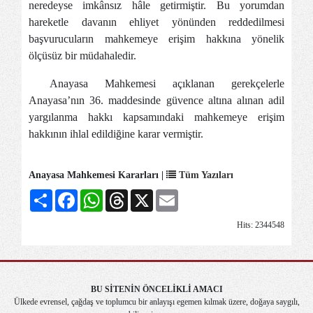
neredeyse imkânsız hâle getirmiştir. Bu yorumdan
hareketle davanın ehliyet yönünden reddedilmesi
başvurucuların mahkemeye erişim hakkına yönelik
ölçüsüz bir müdahaledir.
Anayasa Mahkemesi açıklanan gerekçelerle
Anayasa’nın 36. maddesinde güvence altına alınan adil
yargılanma hakkı kapsamındaki mahkemeye erişim
hakkının ihlal edildiğine karar vermiştir.
Anayasa Mahkemesi Kararları |
Tüm Yazıları
Share
Facebook
WhatsApp
Threads
X
Email
Hits: 2344548
BU SİTENİN ÖNCELİKLİ AMACI
Ülkede evrensel, çağdaş ve toplumcu bir anlayışı egemen kılmak üzere, doğaya saygılı,