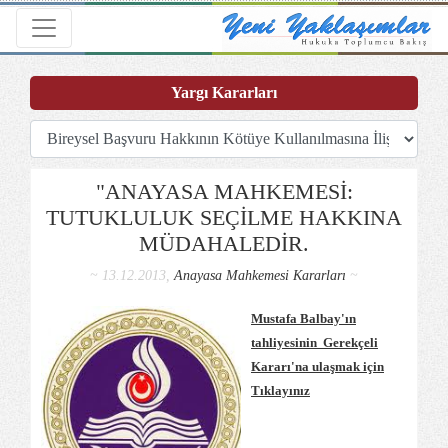
Toggle navigation
Yargı Kararları
"ANAYASA MAHKEMESİ:
TUTUKLULUK SEÇİLME HAKKINA
MÜDAHALEDİR.
~ 13.12.2013,
Anayasa Mahkemesi Kararları
~
Mustafa Balbay'ın
tahliyesinin Gerekçeli
Kararı'na ulaşmak için
Tıklayınız