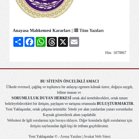
Anayasa Mahkemesi Kararları |
Tüm Yazıları
Share
Facebook
WhatsApp
Threads
X
Email
Hits: 1879867
BU SİTENİN ÖNCELİKLİ AMACI
Ülkede evrensel, çağdaş ve toplumcu bir anlayışı egemen kılmak üzere, doğaya saygılı,
bilime inanan ve
SORUMLULUK DUYAN HERKESİ
ortak akıl üretebilecekleri, ortak tutum
belirleyebilecekleri bir iletişim, paylaşım ve tartışma ortamında
BULUŞTURMAKTIR
.
Yeni Yaklaşımlar, ortak çalışma ürünüdür. Sitede yer alan yazılardan yazarı sorumludur.
Kaynak gösterilerek alıntı yapılabilir.
Websitesi ile lgili sorularınız için
buraya tıklayın
. Diğer konularla ilgili sorularınız için
iletişim
sayfasından ilgili kişi ile irtibata geçebilirsiniz.
Yeni Yaklaşımlar © -
Arena Yazılım | Avukat Web Sitesi