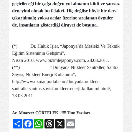
geçirileceği bir çağa doğru yol almanın kötü ve şanssız
deneyimi olmalı bu felaket. Hiç değilse böyle bir ders
çıkartılmalı; yoksa acılar üzerine sıralanan övgüler
de, insanların gösterdiği dirayet de boşuna.
(*)
Dr. Haluk İşler, “Japonya’da Mesleki Ve Teknik
Eğitim Sisteminin Gelişimi”,
Nisan 2010,
www.b
izimlejaponya.com
, 28.03.2011.
(**)
“Dünyada Nükleer Santraller, Santral
Sayısı, Nükleer Enerji Kullanımı”,
http://www.uzmanportal.com/dunyada-nukleer-
santrallersantras-sayisi-nukleer-enerji-kullanimi.html/
,
28.03.2011.
Av. Muazzez ÇÖRTELEK |
Tüm Yazıları
Share
Facebook
WhatsApp
Threads
X
Email