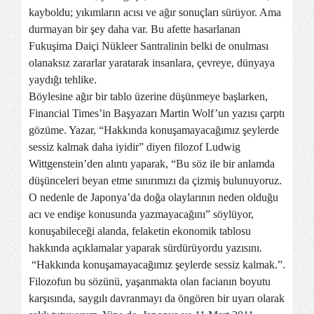
kayboldu; yıkımların acısı ve ağır sonuçları sürüyor. Ama
durmayan bir şey daha var. Bu afette hasarlanan
Fukuşima Daiçi Nükleer Santralinin belki de onulması
olanaksız zararlar yaratarak insanlara, çevreye, dünyaya
yaydığı tehlike.
Böylesine ağır bir tablo üzerine düşünmeye başlarken,
Financial Times’in Başyazarı Martin Wolf’un yazısı çarptı
gözüme. Yazar, “Hakkında konuşamayacağımız şeylerde
sessiz kalmak daha iyidir” diyen filozof Ludwig
Wittgenstein’den alıntı yaparak, “Bu söz ile bir anlamda
düşünceleri beyan etme sınırımızı da çizmiş bulunuyoruz.
O nedenle de Japonya’da doğa olaylarının neden olduğu
acı ve endişe konusunda yazmayacağını” söylüyor,
konuşabileceği alanda, felaketin ekonomik tablosu
hakkında açıklamalar yaparak sürdürüyordu yazısını.
“Hakkında konuşamayacağımız şeylerde sessiz kalmak.”.
Filozofun bu sözünü, yaşanmakta olan facianın boyutu
karşısında, saygılı davranmayı da öngören bir uyarı olarak