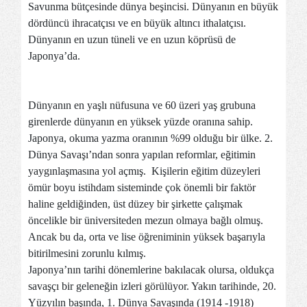
Savunma bütçesinde dünya beşincisi. Dünyanın en büyük
dördüncü ihracatçısı ve en büyük altıncı ithalatçısı.
Dünyanın en uzun tüneli ve en uzun köprüsü de
Japonya’da.
Dünyanın en yaşlı nüfusuna ve 60 üzeri yaş grubuna
girenlerde dünyanın en yüksek yüzde oranına sahip.
Japonya, okuma yazma oranının %99 olduğu bir ülke. 2.
Dünya Savaşı’ndan sonra yapılan reformlar, eğitimin
yaygınlaşmasına yol açmış. Kişilerin
eğitim
düzeyleri
ömür boyu istihdam sisteminde çok önemli bir faktör
haline geldiğinden, üst düzey bir şirkette çalışmak
öncelikle bir üniversiteden mezun olmaya bağlı olmuş.
Ancak bu da, orta ve lise öğreniminin yüksek başarıyla
bitirilmesini zorunlu kılmış.
Japonya’nın tarihi dönemlerine bakılacak olursa, oldukça
savaşçı bir geleneğin izleri görülüyor. Yakın tarihinde, 20.
Yüzyılın başında, 1. Dünya Savaşında (1914 -1918)