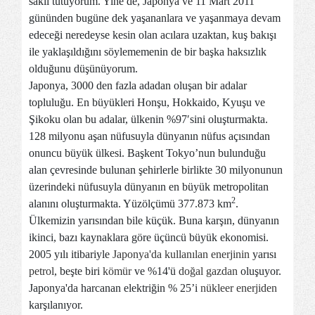
saklı tutuyorum. Yine de, Japonya ve 11 Mart 2011
gününden bugüne dek yaşananlara ve yaşanmaya devam
edeceği neredeyse kesin olan acılara uzaktan, kuş bakışı
ile yaklaşıldığını söylememenin de bir başka haksızlık
olduğunu düşünüyorum.
Japonya, 3000 den fazla adadan oluşan bir adalar
topluluğu. En büyükleri Honşu, Hokkaido, Kyuşu ve
Şikoku olan bu adalar, ülkenin %97′sini oluşturmakta.
128 milyonu aşan nüfusuyla dünyanın nüfus açısından
onuncu büyük ülkesi. Başkent Tokyo’nun bulunduğu
alan çevresinde bulunan şehirlerle birlikte 30 milyonunun
üzerindeki nüfusuyla dünyanın en büyük metropolitan
2
alanını oluşturmakta. Yüzölçümü 377.873 km
.
Ülkemizin yarısından bile küçük. Buna karşın, dünyanın
ikinci, bazı kaynaklara göre üçüncü büyük ekonomisi.
2005 yılı itibariyle
Japonya'da kullanılan enerjinin
yarısı
petrol
, beşte biri
kömür
ve %14'ü
doğal gazdan
oluşuyor.
Japonya'da harcanan elektriğin % 25’i
nükleer enerjiden
karşılanıyor.