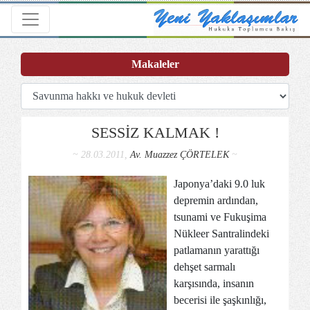
Toggle navigation
Makaleler
SESSİZ KALMAK !
~ 28.03.2011,
Av. Muazzez ÇÖRTELEK
~
Japonya’daki 9.0 luk
depremin ardından,
tsunami ve Fukuşima
Nükleer Santralindeki
patlamanın yarattığı
dehşet sarmalı
karşısında, insanın
becerisi ile şaşkınlığı,