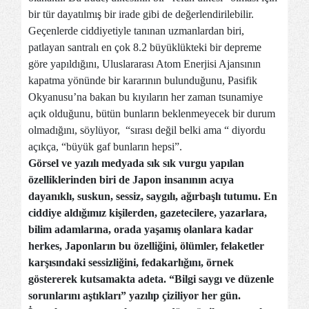
bir tür dayatılmış bir irade gibi de değerlendirilebilir.
Geçenlerde ciddiyetiyle tanınan uzmanlardan biri,
patlayan santralı en çok 8.2 büyüklükteki bir depreme
göre yapıldığını, Uluslararası Atom Enerjisi Ajansının
kapatma yönünde bir kararının bulunduğunu, Pasifik
Okyanusu’na bakan bu kıyıların her zaman tsunamiye
açık olduğunu, bütün bunların beklenmeyecek bir durum
olmadığını, söylüyor, “sırası değil belki ama “ diyordu
açıkça, “büyük gaf bunların hepsi”.
Görsel ve yazılı medyada sık sık vurgu yapılan
özelliklerinden biri de Japon insanının acıya
dayanıklı, suskun, sessiz, saygılı, ağırbaşlı tutumu. En
ciddiye aldığımız kişilerden, gazetecilere, yazarlara,
bilim adamlarına, orada yaşamış olanlara kadar
herkes, Japonların bu özelliğini, ölümler, felaketler
karşısındaki sessizliğini, fedakarlığını, örnek
göstererek kutsamakta adeta. “Bilgi saygı ve düzenle
sorunlarını aştıkları” yazılıp çiziliyor her gün.