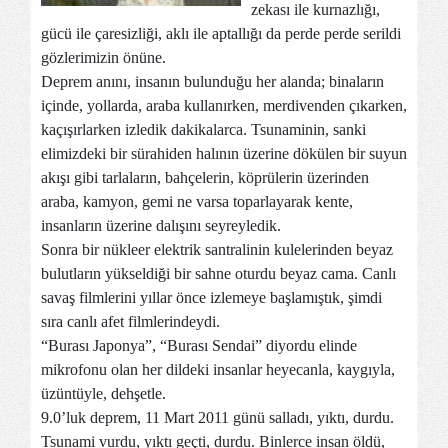
zekası ile kurnazlığı,
gücü ile çaresizliği, aklı ile aptallığı da perde perde serildi
gözlerimizin önüne.
Deprem anını, insanın bulunduğu her alanda; binaların
içinde, yollarda, araba kullanırken, merdivenden çıkarken,
kaçışırlarken izledik dakikalarca. Tsunaminin, sanki
elimizdeki bir sürahiden halının üzerine dökülen bir suyun
akışı gibi tarlaların, bahçelerin, köprülerin üzerinden
araba, kamyon, gemi ne varsa toparlayarak kente,
insanların üzerine dalışını seyreyledik.
Sonra bir nükleer elektrik santralinin kulelerinden beyaz
bulutların yükseldiği bir sahne oturdu beyaz cama. Canlı
savaş filmlerini yıllar önce izlemeye başlamıştık, şimdi
sıra canlı afet filmlerindeydi.
“Burası Japonya”, “Burası Sendai” diyordu elinde
mikrofonu olan her dildeki insanlar heyecanla, kaygıyla,
üzüntüyle, dehşetle.
9.0’luk deprem, 11 Mart 2011 günü salladı, yıktı, durdu.
Tsunami vurdu, yıktı geçti, durdu. Binlerce insan öldü,