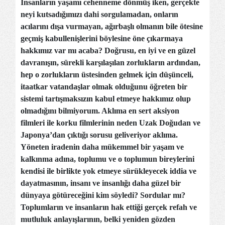
İnsanların yaşamı cehenneme dönmüş iken, gerçekte
neyi kutsadığımızı dahi sorgulamadan, onların
acılarını dışa vurmayan, ağırbaşlı olmanın bile ötesine
geçmiş kabullenişlerini böylesine öne çıkarmaya
hakkımız var mı acaba? Doğrusu, en iyi ve en güzel
davranışın, sürekli karşılaşılan zorlukların ardından,
hep o zorlukların üstesinden gelmek için düşünceli,
itaatkar vatandaşlar olmak olduğunu öğreten bir
sistemi tartışmaksızın kabul etmeye hakkımız olup
olmadığını bilmiyorum. Aklıma en sert aksiyon
filmleri ile korku filmlerinin neden Uzak Doğudan ve
Japonya’dan çıktığı sorusu geliveriyor aklıma.
Yöneten iradenin daha mükemmel bir yaşam ve
kalkınma adına, toplumu ve o toplumun bireylerini
kendisi ile birlikte yok etmeye sürükleyecek iddia ve
dayatmasının, insanı ve insanlığı daha güzel bir
dünyaya götüreceğini kim söyledi? Sordular mı?
Toplumların ve insanların hak ettiği gerçek refah ve
mutluluk anlayışlarının, belki yeniden gözden