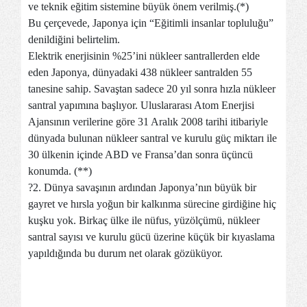
ve teknik eğitim sistemine büyük önem verilmiş.(*)
Bu çerçevede, Japonya için “Eğitimli insanlar topluluğu”
denildiğini belirtelim.
Elektrik enerjisinin %25’ini nükleer santrallerden elde
eden Japonya, dünyadaki 438 nükleer santralden 55
tanesine sahip. Savaştan sadece 20 yıl sonra hızla nükleer
santral yapımına başlıyor. Uluslararası Atom Enerjisi
Ajansının verilerine göre 31 Aralık 2008 tarihi itibariyle
dünyada bulunan nükleer santral ve kurulu güç miktarı ile
30 ülkenin içinde ABD ve Fransa’dan sonra üçüncü
konumda. (**)
?2. Dünya savaşının ardından Japonya’nın büyük bir
gayret ve hırsla yoğun bir kalkınma sürecine girdiğine hiç
kuşku yok. Birkaç ülke ile nüfus, yüzölçümü, nükleer
santral sayısı ve kurulu gücü üzerine küçük bir kıyaslama
yapıldığında bu durum net olarak gözüküyor.