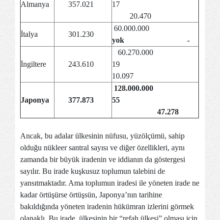
Almanya
357.021
17
20.470
60.000.000
İtalya
301.230
yok -
60.270.000
İngiltere
243.610
19
10.097
128.000.000
Japonya
377.873
55
47.278
Ancak, bu adalar ülkesinin nüfusu, yüzölçümü, sahip
olduğu nükleer santral sayısı ve diğer özellikleri, aynı
zamanda bir büyük iradenin ve iddianın da göstergesi
sayılır. Bu irade kuşkusuz toplumun talebini de
yansıtmaktadır. Ama toplumun iradesi ile yöneten irade ne
kadar örtüşürse örtüşsün, Japonya’nın tarihine
bakıldığında yöneten iradenin hükümran izlerini görmek
olanaklı. Bu irade, ülkesinin bir “refah ülkesi” olması için