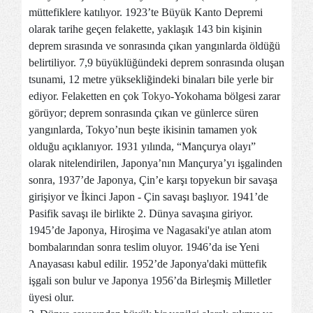
müttefiklere katılıyor. 1923’te Büyük Kanto Depremi
olarak tarihe geçen felakette, yaklaşık 143 bin kişinin
deprem sırasında ve sonrasında çıkan yangınlarda öldüğü
belirtiliyor. 7,9 büyüklüğündeki deprem sonrasında oluşan
tsunami, 12 metre yüksekliğindeki binaları bile yerle bir
ediyor. Felaketten en çok
Tokyo
-Yokohama bölgesi zarar
görüyor; deprem sonrasında çıkan ve günlerce süren
yangınlarda, Tokyo’nun beşte ikisinin tamamen yok
olduğu açıklanıyor. 1931 yılında, “Mançurya olayı”
olarak nitelendirilen, Japonya’nın Mançurya’yı işgalinden
sonra,
1937’de Japonya, Çin’e karşı topyekun bir savaşa
girişiyor ve İkinci Japon - Çin savaşı başlıyor. 1941’de
Pasifik savaşı ile birlikte 2. Dünya savaşına giriyor.
1945’de Japonya, Hiroşima ve Nagasaki'ye atılan atom
bombalarından sonra teslim oluyor. 1946’da ise Yeni
Anayasası kabul edilir. 1952’de Japonya'daki müttefik
işgali son bulur ve Japonya 1956’da Birleşmiş Milletler
üyesi olur.