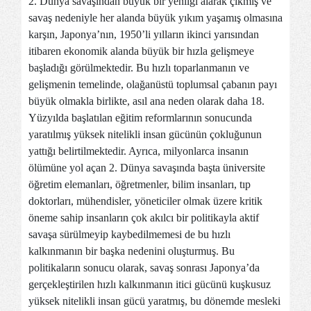
2. Dünya savaşından büyük bir yenilgi alarak çıkmış ve
savaş nedeniyle her alanda büyük yıkım yaşamış olmasına
karşın, Japonya’nın, 1950’li yılların ikinci yarısından
itibaren ekonomik alanda büyük bir hızla gelişmeye
başladığı görülmektedir. Bu hızlı toparlanmanın ve
gelişmenin temelinde, olağanüstü toplumsal çabanın payı
büyük olmakla birlikte, asıl ana neden olarak daha 18.
Yüzyılda başlatılan eğitim reformlarının sonucunda
yaratılmış yüksek nitelikli insan gücünün çokluğunun
yattığı belirtilmektedir. Ayrıca, milyonlarca insanın
ölümüne yol açan 2. Dünya savaşında başta üniversite
öğretim elemanları, öğretmenler, bilim insanları, tıp
doktorları, mühendisler, yöneticiler olmak üzere kritik
öneme sahip insanların çok akılcı bir politikayla aktif
savaşa sürülmeyip kaybedilmemesi de bu hızlı
kalkınmanın bir başka nedenini oluşturmuş. Bu
politikaların sonucu olarak, savaş sonrası Japonya’da
gerçekleştirilen hızlı kalkınmanın itici gücünü kuşkusuz
yüksek nitelikli insan gücü yaratmış, bu dönemde mesleki