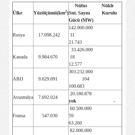
Nüfus Nüklr
2
Ülke
Yüzölçümü(km
)
Snt. Sayısı
Kurulu
Gücü (MW)
142.000.000
Rusya
17.098.242
31
21.743
33.426.000
Kanada
9.984.670
18
12.577
303.232.000
ABD
9.629.091
104
100.683
20.180.878
Avustralya
7.692.024
yok -
60.500.000
Fransa
547.030
59
63.260
82.000.000