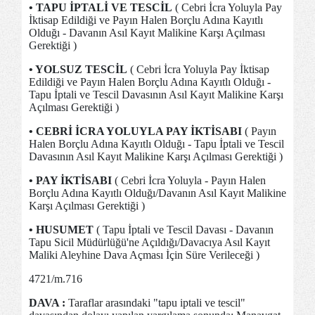
• TAPU İPTALİ VE TESCİL
( Cebri İcra Yoluyla Pay
İktisap Edildiği ve Payın Halen Borçlu Adına Kayıtlı
Olduğı - Davanın Asıl Kayıt Malikine Karşı Açılması
Gerektiği )
• YOLSUZ TESCİL
( Cebri İcra Yoluyla Pay İktisap
Edildiği ve Payın Halen Borçlu Adına Kayıtlı Olduğı -
Tapu İptali ve Tescil Davasının Asıl Kayıt Malikine Karşı
Açılması Gerektiği )
• CEBRİ İCRA YOLUYLA PAY İKTİSABI
( Payın
Halen Borçlu Adına Kayıtlı Olduğı - Tapu İptali ve Tescil
Davasının Asıl Kayıt Malikine Karşı Açılması Gerektiği )
• PAY İKTİSABI
( Cebri İcra Yoluyla - Payın Halen
Borçlu Adına Kayıtlı Olduğı/Davanın Asıl Kayıt Malikine
Karşı Açılması Gerektiği )
• HUSUMET
( Tapu İptali ve Tescil Davası - Davanın
Tapu Sicil Müdürlüğü'ne Açıldığı/Davacıya Asıl Kayıt
Maliki Aleyhine Dava Açması İçin Süre Verileceği )
4721/m.716
DAVA :
Taraflar arasındaki "tapu iptali ve tescil"