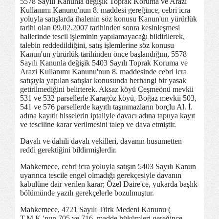
5578 Sayılı Kanunla değişik Toprak Koruma ve Arazi
Kullanımı Kanunu'nun 8. maddesi gereğince, cebri icra
yoluyla satışlarda ihalenin söz konusu Kanun'un yürürlük
tarihi olan 09.02.2007 tarihinden sonra kesinleşmesi
hallerinde tescil işleminin yapılamayacağı bildirilerek,
talebin reddedildiğini, satış işlemlerine söz konusu
Kanun'un yürürlük tarihinden önce başlandığını, 5578
Sayılı Kanunla değişik 5403 Sayılı Toprak Koruma ve
Arazi Kullanımı Kanunu'nun 8. maddesinde cebri icra
satışıyla yapılan satışlar konusunda herhangi bir yasak
getirilmediğini belirterek. Aksaz köyü Çeşmeönü mevkii
531 ve 532 parsellerle Karagöz köyü, Boğaz mevkii 503,
541 ve 576 parsellerde kayıtlı taşınmazların borçlu Al. İ.
adına kayıtlı hisselerin iptaliyle davacı adına tapuya kayıt
ve tesciline karar verilmesini talep ve dava etmiştir.
Davalı ve dahili davalı vekilleri, davanın husumetten
reddi gerektiğini bildirmişlerdir.
Mahkemece, cebri icra yoluyla satışın 5403 Sayılı Kanun
uyarınca tescile engel olmadığı gerekçesiyle davanın
kabulüne dair verilen karar; Özel Daire'ce, yukarda başlık
bölümünde yazılı gerekçelerle bozulmuştur.
Mahkemece, 4721 Sayılı Türk Medeni Kanunu (
T.M.K.'nun 705 ve 716. madde hükümleri gereğince