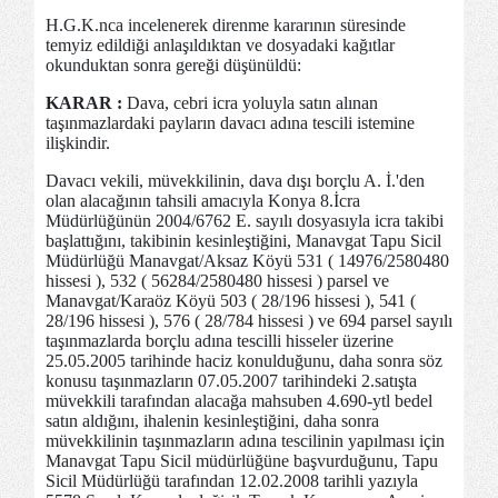
H.G.K.nca incelenerek direnme kararının süresinde
temyiz edildiği anlaşıldıktan ve dosyadaki kağıtlar
okunduktan sonra gereği düşünüldü:
KARAR :
Dava, cebri icra yoluyla satın alınan
taşınmazlardaki payların davacı adına tescili istemine
ilişkindir.
Davacı vekili, müvekkilinin, dava dışı borçlu A. İ.'den
olan alacağının tahsili amacıyla Konya 8.İcra
Müdürlüğünün 2004/6762 E. sayılı dosyasıyla icra takibi
başlattığını, takibinin kesinleştiğini, Manavgat Tapu Sicil
Müdürlüğü Manavgat/Aksaz Köyü 531 ( 14976/2580480
hissesi ), 532 ( 56284/2580480 hissesi ) parsel ve
Manavgat/Karaöz Köyü 503 ( 28/196 hissesi ), 541 (
28/196 hissesi ), 576 ( 28/784 hissesi ) ve 694 parsel sayılı
taşınmazlarda borçlu adına tescilli hisseler üzerine
25.05.2005 tarihinde haciz konulduğunu, daha sonra söz
konusu taşınmazların 07.05.2007 tarihindeki 2.satışta
müvekkili tarafından alacağa mahsuben 4.690-ytl bedel
satın aldığını, ihalenin kesinleştiğini, daha sonra
müvekkilinin taşınmazların adına tescilinin yapılması için
Manavgat Tapu Sicil müdürlüğüne başvurduğunu, Tapu
Sicil Müdürlüğü tarafından 12.02.2008 tarihli yazıyla