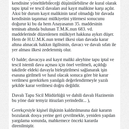
kendisine yöneltilebileceği düşünülebilirse de kural olarak
tapu iptal ve tescil davaları asıl kayıt malikine karşı açılır.
Aksi bir durum kayıt malikinin taraf olmadığı bir davada
kendisinin taşınmaz mülkiyetini yitirmesi sonucunu
doğurur ki bu da hem Anayasanın 35. maddesinin
teminatı altında bulunan T.M.K.nun 683. vd.
maddelerinde düzenlenen mülkiyet hakkına aykırı düşer.
Hem de H.U.M.K.nun temel ilkesi olan davada karar
altına alınacak hakkın ilgilisinin, davacı ve davalı sıfatı ile
yer alması ilkesi zedelenmiş olur.
O halde; davacıya asıl kayıt maliki aleyhine tapu iptal ve
tescil istemli dava açması için önel verilmeli, açıldığı
takdirde eldeki davayla birleştirilmesi sağlanarak işin
esasına girilmeli ve hasıl olacak sonuca göre bir karar
verilmesi gerekirken yanılgılı değerlendirmeyle yazılı
şekilde karar verilmesi doğru değildir.
Davalı Tapu Sicil Müdürlüğü ve dahili davalı Hazinenin
bu yöne dair temyiz itirazları yerindedir... ),
Gerekçesiyle kişisel ilişkinin kaldırılmasına dair kararın
bozularak dosya yerine geri çevrilmekle, yeniden yapılan
yargılama sonunda, mahkemece önceki kararda
direnilmiştir.