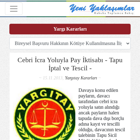
Toggle navigation
Yargı Kararları
Cebri İcra Yoluyla Pay İktisabı - Tapu
İptal ve Tescil -
~ 15.11.2013,
Yargıtay Kararları
~
Davaya konu edilen
payların, davacı
tarafından cebri icra
yoluyla satın alındığı
ancak payların halen
tapuda dava dışı borçlu
adına kayıt ve tescilli
olduğu, davacının tescil
talebinin Tapu Sicil