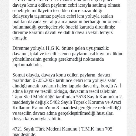
davaya konu edilen payların cebri icrayla satılmış olması
sebebiyle mülkiyetin tescilden önce kazanıldığı
dolayısıyla taşınmaz payları cebri icra yoluyla satılan
malikin davada yer alıp almamasının herhangi bir önemi
bulunmadığı gerekçeleriyle önceki kararda direnilmiş:
direnme kararını davalı ve dahili davalı vekili temyiz
etmiştir.
Direnme yoluyla H.G.K. önüne gelen uyuşmazlık:
davanın, iptal ve tescili istenen payların asıl kayıt malikine
yöneltilmesinin gerekip gerekmediği noktasında
toplanmaktadır.
Somut olayda, davaya konu edilen payların, davacı
tarafından 07.05.2007 tarihince cebri icra yoluyla satın
alındığı ancak payların halen tapuda dava dışı borçlu A. İ.
adına kayıt ve tescilli olduğu, davacının tescil talebinin
Tapu Sicil Müdürlüğü tarafından 5578 Sayılı Kanun'un 2.
maddesiyle değişik 5402 Sayılı Toprak Koruma ve Arazi
Kullanım Kanunu'nun 8. maddesi gereğince reddedildiği
ve tescilin davacı adına gerçekleştirilmediği hususları
dosya kapsamıyla sabittir.
4721 Sayılı Türk Medeni Kanunu ( T.M.K.'nun 705.
maddesinde: