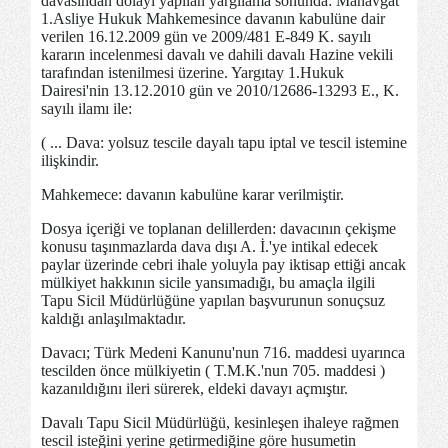
davasından dolayı yapılan yargılama sonunda: Manavgat
1.Asliye Hukuk Mahkemesince davanın kabulüne dair
verilen 16.12.2009 gün ve 2009/481 E-849 K. sayılı
kararın incelenmesi davalı ve dahili davalı Hazine vekili
tarafından istenilmesi üzerine. Yargıtay 1.Hukuk
Dairesi'nin 13.12.2010 gün ve 2010/12686-13293 E., K.
sayılı ilamı ile:
( ... Dava: yolsuz tescile dayalı tapu iptal ve tescil istemine
ilişkindir.
Mahkemece: davanın kabulüne karar verilmiştir.
Dosya içeriği ve toplanan delillerden: davacının çekişme
konusu taşınmazlarda dava dışı A. İ.'ye intikal edecek
paylar üzerinde cebri ihale yoluyla pay iktisap ettiği ancak
mülkiyet hakkının sicile yansımadığı, bu amaçla ilgili
Tapu Sicil Müdürlüğüne yapılan başvurunun sonuçsuz
kaldığı anlaşılmaktadır.
Davacı; Türk Medeni Kanunu'nun 716. maddesi uyarınca
tescilden önce mülkiyetin ( T.M.K.'nun 705. maddesi )
kazanıldığını ileri sürerek, eldeki davayı açmıştır.
Davalı Tapu Sicil Müdürlüğü, kesinleşen ihaleye rağmen
tescil isteğini yerine getirmediğine göre husumetin