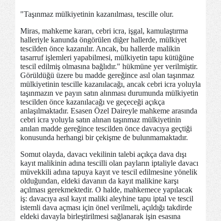
"Taşınmaz mülkiyetinin kazanılması, tescille olur.
Miras, mahkeme kararı, cebri icra, işgal, kamulaştırma
halleriyle kanunda öngörülen diğer hallerde, mülkiyet
tescilden önce kazanılır. Ancak, bu hallerde malikin
tasarruf işlemleri yapabilmesi, mülkiyetin tapu kütüğüne
tescil edilmiş olmasına bağlıdır." hükmüne yer verilmiştir.
Görüldüğü üzere bu madde gereğince asıl olan taşınmaz
mülkiyetinin tescille kazanılacağı, ancak cebri icra yoluyla
taşınmazın ve payın satın alınması durumunda mülkiyetin
tescilden önce kazanılacağı ve geçeceği açıkça
anlaşılmaktadır. Esasen Özel Daireyle mahkeme arasında
cebri icra yoluyla satın alınan taşınmaz mülkiyetinin
anılan madde gereğince tescilden önce davacıya geçtiği
konusunda herhangi bir çekişme de bulunmamaktadır.
Somut olayda, davacı vekilinin talebi açıkça dava dışı
kayıt malikinin adına tescilli olan payların iptaliyle davacı
müvekkili adına tapuya kayıt ve tescil edilmesine yönelik
olduğundan, eldeki davanın da kayıt malikine karşı
açılması gerekmektedir. O halde, mahkemece yapılacak
iş: davacıya asıl kayıt maliki aleyhine tapu iptal ve tescil
istemli dava açması için önel verilmeli, açıldığı takdirde
eldeki davayla birleştirilmesi sağlanarak işin esasına