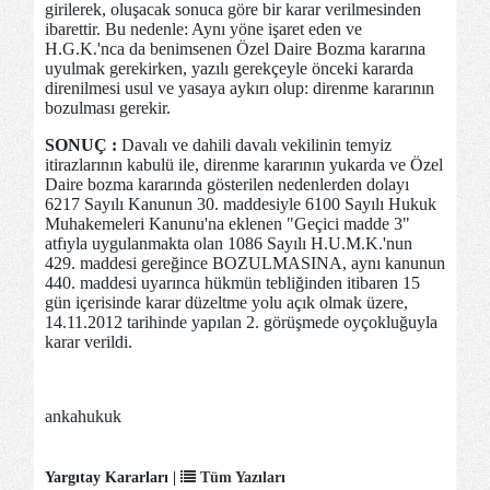
girilerek, oluşacak sonuca göre bir karar verilmesinden
ibarettir. Bu nedenle: Aynı yöne işaret eden ve
H.G.K.'nca da benimsenen Özel Daire Bozma kararına
uyulmak gerekirken, yazılı gerekçeyle önceki kararda
direnilmesi usul ve yasaya aykırı olup: direnme kararının
bozulması gerekir.
SONUÇ :
Davalı ve dahili davalı vekilinin temyiz
itirazlarının kabulü ile, direnme kararının yukarda ve Özel
Daire bozma kararında gösterilen nedenlerden dolayı
6217 Sayılı Kanunun 30. maddesiyle 6100 Sayılı Hukuk
Muhakemeleri Kanunu'na eklenen "Geçici madde 3"
atfıyla uygulanmakta olan 1086 Sayılı H.U.M.K.'nun
429. maddesi gereğince BOZULMASINA, aynı kanunun
440. maddesi uyarınca hükmün tebliğinden itibaren 15
gün içerisinde karar düzeltme yolu açık olmak üzere,
14.11.2012 tarihinde yapılan 2. görüşmede oyçokluğuyla
karar verildi.
ankahukuk
Yargıtay Kararları |
Tüm Yazıları