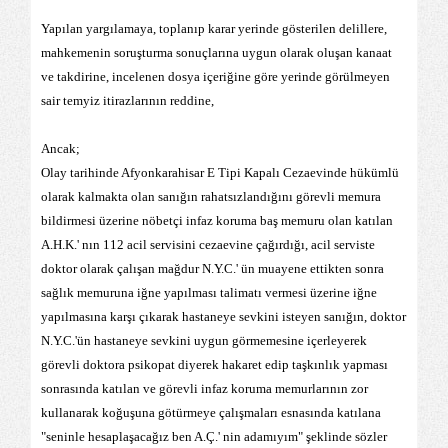
Yapılan yargılamaya, toplanıp karar yerinde gösterilen delillere,
mahkemenin soruşturma sonuçlarına uygun olarak oluşan kanaat
ve takdirine, incelenen dosya içeriğine göre yerinde görülmeyen
sair temyiz itirazlarının reddine,
Ancak;
Olay tarihinde Afyonkarahisar E Tipi Kapalı Cezaevinde hükümlü
olarak kalmakta olan sanığın rahatsızlandığını görevli memura
bildirmesi üzerine nöbetçi infaz koruma baş memuru olan katılan
A.H.K.' nın 112 acil servisini cezaevine çağırdığı, acil serviste
doktor olarak çalışan mağdur N.Y.C.' ün muayene ettikten sonra
sağlık memuruna iğne yapılması talimatı vermesi üzerine iğne
yapılmasına karşı çıkarak hastaneye sevkini isteyen sanığın, doktor
N.Y.C.'ün hastaneye sevkini uygun görmemesine içerleyerek
görevli doktora psikopat diyerek hakaret edip taşkınlık yapması
sonrasında katılan ve görevli infaz koruma memurlarının zor
kullanarak koğuşuna götürmeye çalışmaları esnasında katılana
"seninle hesaplaşacağız ben A.Ç.' nin adamıyım" şeklinde sözler