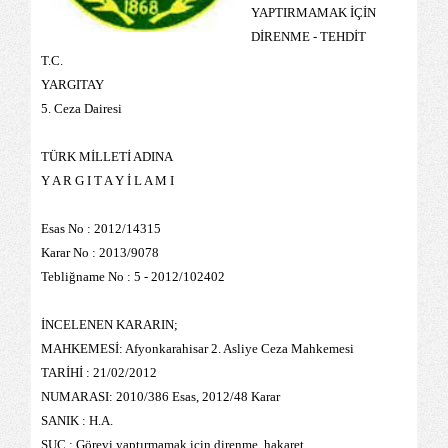
YAPTIRMAMAK İÇİN
DİRENME - TEHDİT
T.C.
YARGITAY
5. Ceza Dairesi
TÜRK MİLLETİ ADINA
Y A R G I T A Y İ L A M I
Esas No : 2012/14315
Karar No : 2013/9078
Tebliğname No : 5 - 2012/102402
İNCELENEN KARARIN;
MAHKEMESİ: Afyonkarahisar 2. Asliye Ceza Mahkemesi
TARİHİ : 21/02/2012
NUMARASI: 2010/386 Esas, 2012/48 Karar
SANIK : H.A.
SUÇ : Görevi yaptırmamak için direnme, hakaret