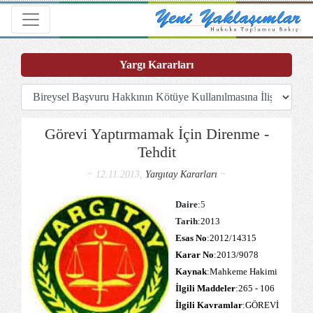
Toggle navigation
Yargı Kararları
Görevi Yaptırmamak İçin Direnme -
Tehdit
~ 12.11.2013,
Yargıtay Kararları
~
Daire
:5
Tarih
:2013
Esas No
:2012/14315
Karar No
:2013/9078
Kaynak
:Mahkeme Hakimi
İlgili Maddeler
:265 - 106
İlgili Kavramlar
:GÖREVİ