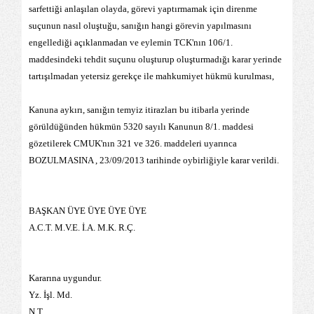
sarfettiği anlaşılan olayda, görevi yaptırmamak için direnme
suçunun nasıl oluştuğu, sanığın hangi görevin yapılmasını
engellediği açıklanmadan ve eylemin TCK'nın 106/1.
maddesindeki tehdit suçunu oluşturup oluşturmadığı karar yerinde
tartışılmadan yetersiz gerekçe ile mahkumiyet hükmü kurulması,
Kanuna aykırı, sanığın temyiz itirazları bu itibarla yerinde
görüldüğünden hükmün 5320 sayılı Kanunun 8/1. maddesi
gözetilerek CMUK'nın 321 ve 326. maddeleri uyarınca
BOZULMASINA , 23/09/2013 tarihinde oybirliğiyle karar verildi.
BAŞKAN ÜYE ÜYE ÜYE ÜYE
A.C.T. M.V.E. İ.A. M.K. R.Ç.
Kararına uygundur.
Yz. İşl. Md.
N.T