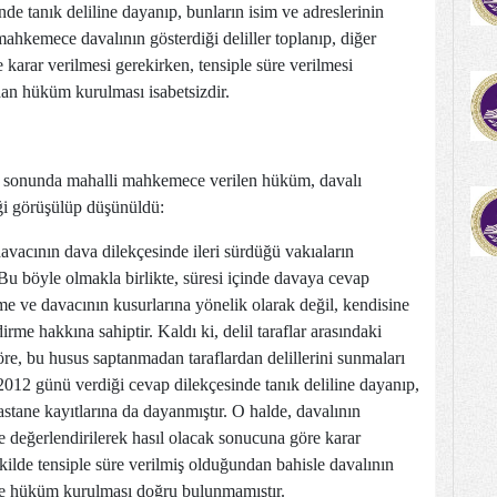
de tanık deliline dayanıp, bunların isim ve adreslerinin
mahkemece davalının gösterdiği deliller toplanıp, diğer
e karar verilmesi gerekirken, tensiple süre verilmesi
dan hüküm kurulması isabetsizdir.
sonunda mahalli mahkemece verilen hüküm, davalı
ği görüşülüp düşünüldü:
avacının dava dilekçesinde ileri sürdüğü vakıaların
u böyle olmakla birlikte, süresi içinde davaya cevap
e ve davacının kusurlarına yönelik olarak değil, kendisine
rme hakkına sahiptir. Kaldı ki, delil taraflar arasındaki
göre, bu husus saptanmadan taraflardan delillerini sunmaları
012 günü verdiği cevap dilekçesinde tanık deliline dayanıp,
hastane kayıtlarına da dayanmıştır. O halde, davalının
ikte değerlendirilerek hasıl olacak sonucuna göre karar
ilde tensiple süre verilmiş olduğundan bahisle davalının
ile hüküm kurulması doğru bulunmamıştır.