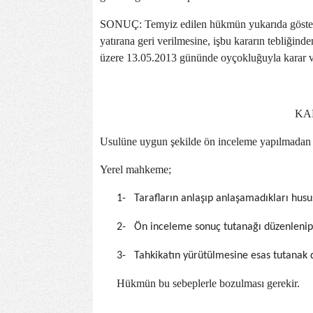
SONUÇ: Temyiz edilen hükmün yukarıda göste
yatırana geri verilmesine, işbu kararın tebliğind
üzere 13.05.2013 gününde oyçokluğuyla karar ve
KAR
Usulüne uygun şekilde ön inceleme yapılmadan 
Yerel mahkeme;
1-
Tarafların anlaşıp anlaşamadıkları husu
2-
Ön inceleme sonuç tutanağı düzenlenip 
3-
Tahkikatın yürütülmesine esas tutanak 
Hükmün bu sebeplerle bozulması gerekir.
Ü