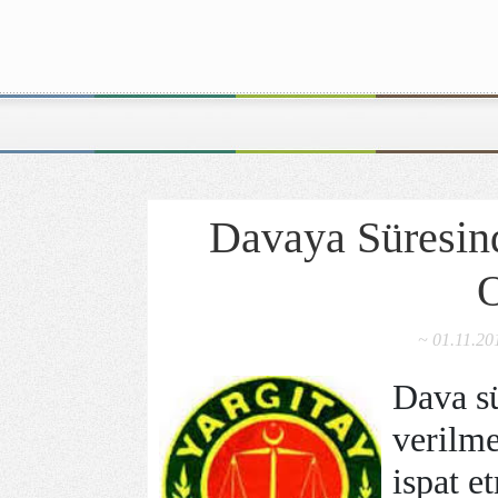
Davaya Süresin
O
~ 01.11.20
Dava sü
verilme
ispat e