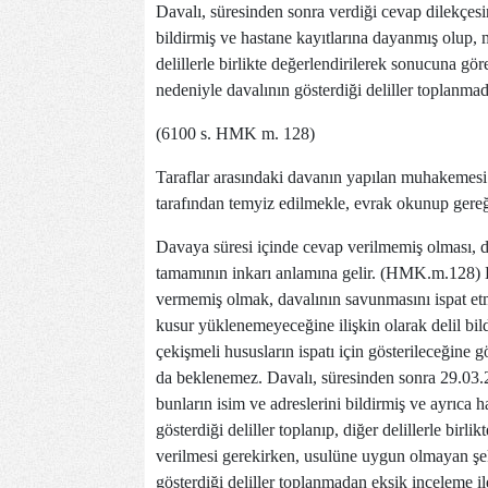
Davalı, süresinden sonra verdiği cevap dilekçesin
bildirmiş ve hastane kayıtlarına dayanmış olup, 
delillerle birlikte değerlendirilerek sonucuna gör
nedeniyle davalının gösterdiği deliller toplanma
(6100 s. HMK m. 128)
Taraflar arasındaki davanın yapı
lan
muhakemesi 
tarafından temyiz edilmekle, evrak okunup gere
Davaya süresi içinde cevap verilmemiş olması, d
tamamının inkarı anlamına gelir. (HMK.m.128) B
vermemiş olmak, davalının savunmasını ispat etm
kusur yüklenemeyeceğine ilişkin olarak delil bildi
çekişmeli hususların ispatı için gösterileceğine 
da beklenemez. Davalı, süresinden sonra 29.03.2
bunların isim ve adreslerini bildirmiş ve ayrıca 
gösterdiği deliller toplanıp, diğer delillerle birl
verilmesi gerekirken, usulüne uygun olmayan şek
gösterdiği deliller toplanmadan eksik inceleme 