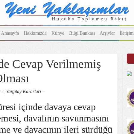
Anasayfa
Hakkımızda
Künye
Bilgi Bankası
Arşivler
İletişim
de Cevap Verilmemiş
lması
13,
Yargıtay Kararları
~
resi içinde davaya cevap
mesi, davalının savunmasını
tme ve davacının ileri sürdüğü