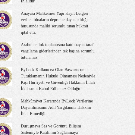
İhlalidir.'
Anayasa Mahkemesi Yapı Kayıt Belgesi
verilen binaların depreme dayanaklılığı
hususunda maliki sorumlu tutan hükmü
iptal etti.
Arabuluculuk toplantısına katılmayan taraf
yargılama giderlerinden tek başına sorumlu
tutulamaz.
ByLock Kullanıcısı Olan Başvurucunun
Tutuklamanın Hukuki Olmaması Nedeniyle
Kişi Hürriyeti ve Güvenliği Hakkının İhlali
İddiasının Kabul Edilemez Olduğu
Mahkûmiyet Kararında ByLock Verilerine
Dayanılmasının Adil Yargılanma Hakkını
İhlal Etmediği
Duruşmaya Ses ve Görüntü Bilişim
Sistemiyle Katılımın Sağlanmaya