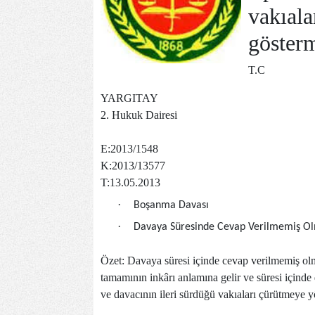
vakıala
gösterm
T.C
YARGITAY
2. Hukuk Dairesi
E:2013/1548
K:2013/13577
T:13.05.2013
·
Boşanma Davası
·
Davaya
S
üresinde Cevap Verilmemiş O
Özet: Davaya süresi içinde cevap verilmemiş olm
tamamının inkârı anlamına gelir ve süresi içind
ve davacının ileri sürdüğü vakıaları çürütmeye y