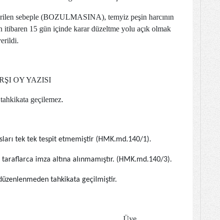
rilen sebeple (BOZULMASINA), temyiz peşin harcının
en itibaren 15 gün içinde karar düzeltme yolu açık olmak
rildi.
ŞI OY YAZISI
tahkikata geçilemez.
sları tek tek tespit etmemiştir (HMK.md.140/1).
taraflarca imza altına alınmamıştır. (HMK.md.140/3).
düzenlenmeden tahkikata geçilmiştir.
ye