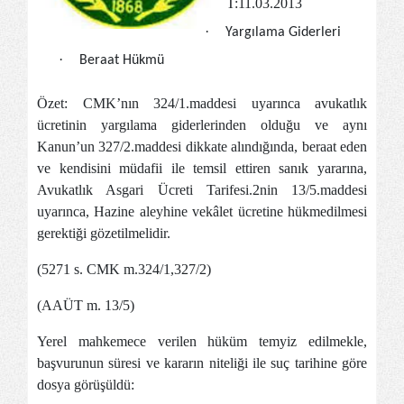
T:11.03.2013
·
Yargı
lama
Giderleri
·
Beraat Hükmü
Özet: CMK’nın 324/1.maddesi uyarınca avukatlık
ücretinin yargılama giderlerinden olduğu ve aynı
Kanun’un 327/2.maddesi dikkate alındığında, beraat
eden
ve kendisini müdafii ile temsil ettiren sanık yararına,
Avukatlık Asgari Ücreti Tarifesi.2nin 13/5.maddesi
uyarınca, Hazine aleyhine vekâlet ücretine hükmedilmesi
gerektiği gözetilmelidir.
(5271 s. CMK m.324/1,327/2)
(AAÜT m. 13/5)
Yerel mahkemece verilen hüküm temyiz edilmekle,
başvurunun süresi ve kararın niteliği ile suç tarihine göre
dosya görüşüldü: