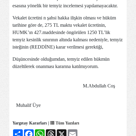
esasına yönelik bir temyiz incelemesi yapılamayacaktır.
Vekalet ücretini n şahsi hakka ilişkin olması ve hüküm
tarihine göre de, 275 TL maktu vekalet ücretinin,
HUMK’ın 427.maddesinde öngörülen 1250 TL’lik
temyiz kesinlik sınırının altında kalması nedeniyle, temyiz
isteğinin (REDDİNE) karar verilmesi gerektiği,
Düşüncesinde olduğumdan, temyiz edilen hükmün
düzeltilerek onanması kararına katılmıyorum.
M.Abdullah Coş
Muhalif Üye
Yargıtay Kararları |
Tüm Yazıları
Share
Facebook
WhatsApp
Threads
X
Email