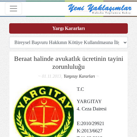
Toggle navigation
Yargı Kararları
Beraat halinde avukatlık ücretinin tayini
zorunluluğu
~ 01.11.2013,
Yargıtay Kararları
~
T.C
YARGITAY
4. Ceza Dairesi
E:2010/29921
K:2013/6627