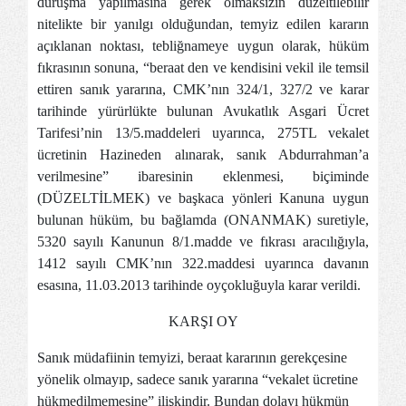
duruşma yapılmasına gerek olmaksızın düzeltilebilir
nitelikte bir yanılgı olduğundan, temyiz edilen kararın
açıklanan noktası, tebliğnameye uygun olarak, hüküm
fıkrasının sonuna, “beraat den ve kendisini vekil ile temsil
ettiren sanık yararına, CMK’nın 324/1, 327/2 ve karar
tarihinde yürürlükte bulunan Avukatlık Asgari Ücret
Tarifesi’nin 13/5.maddeleri uyarınca, 275TL vekalet
ücretinin Hazineden alınarak, sanık Abdurrahman’a
verilmesine” ibaresinin eklenmesi, biçiminde
(DÜZELTİLMEK) ve başkaca yönleri Kanuna uygun
bulunan hüküm, bu bağlamda (ONANMAK) suretiyle,
5320 sayılı Kanunun 8/1.madde ve fıkrası aracılığıyla,
1412 sayılı CMK’nın 322.maddesi uyarınca davanın
esasına, 11.03.2013 tarihinde oyçokluğuyla karar verildi.
KARŞI OY
Sanık müdafiinin temyizi, beraat kararının gerekçesine
yönelik olmayıp, sadece sanık yararına “vekalet ücretine
hükmedilmemesine” ilişkindir. Bundan dolayı hükmün