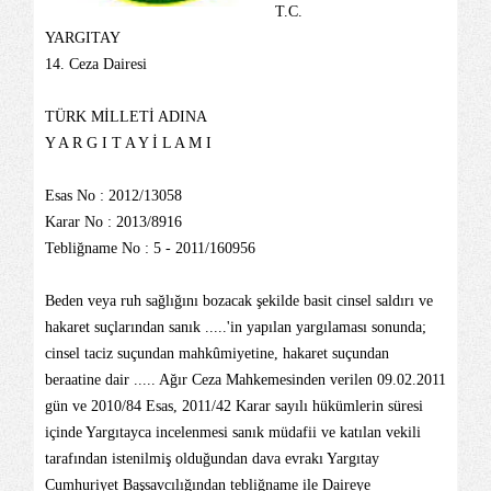
T.C.
YARGITAY
14. Ceza Dairesi
TÜRK MİLLETİ ADINA
Y A R G I T A Y İ L A M I
Esas No : 2012/13058
Karar No : 2013/8916
Tebliğname No : 5 - 2011/160956
Beden veya ruh sağlığını bozacak şekilde basit cinsel saldırı ve
hakaret suçlarından sanık .....'in yapı
lan
yargılaması sonunda;
cinsel taciz suçundan mahkûmiyetine, hakaret suçundan
beraatine dair ..... Ağır Ceza Mahkemesinden verilen 09.02.2011
gün ve 2010/84 Esas, 2011/42 Karar sayılı hükümlerin süresi
içinde Yargıtayca incelenmesi sanık müdafii ve katılan vekili
tarafından istenilmiş olduğundan dava evrakı Yargıtay
Cumhuriyet Başsavcılığından tebliğname ile Daireye