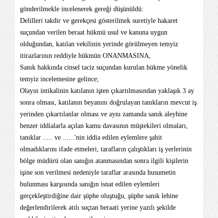
gönderilmekle incelenerek gereği düşünüldü:
Delilleri takdir ve gerekçesi gösterilmek suretiyle hakaret
suçundan verilen beraat hükmü usul ve kanuna uygun
olduğundan, katılan vekilinin yerinde görülmeyen temyiz
itirazlarının reddiyle hükmün ONANMASINA,
Sanık hakkında cinsel taciz suçundan kurulan hükme yönelik
temyiz incelemesine gelince;
Olayın intikalinin katılanın işten çıkartılmasından yaklaşık 3 ay
sonra olması, katılanın beyanını doğrulayan tanıkların mevcut iş
yerinden çıkartılanlar olması ve aynı zamanda sanık aleyhine
benzer iddialarla açılan kamu davasının müştekileri olmaları,
tanıklar ..... ve ......'nin iddia edilen eylemlere şahit
olmadıklarını ifade etmeleri, tarafların çalıştıkları iş yerlerinin
bölge müdürü olan sanığın atanmasından sonra ilgili kişilerin
işine son verilmesi nedeniyle taraflar arasında husumetin
bulunması karşısında sanığın isnat edilen eylemleri
gerçekleştirdiğine dair şüphe oluştuğu, şüphe sanık lehine
değerlendirilerek atılı suçtan beraati yerine yazılı şekilde