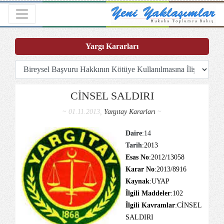
Toggle navigation
Yargı Kararları
CİNSEL SALDIRI
~ 01.11.2013,
Yargıtay Kararları
~
Daire
:14
Tarih
:2013
Esas No
:2012/13058
Karar No
:2013/8916
Kaynak
:UYAP
İlgili Maddeler
:102
İlgili Kavramlar
:CİNSEL
SALDIRI