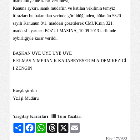
mahkûmiyetine karar verilmesi,
Kanuna aykırı, sanık müdafiin ve katılan vekilinin temyiz
itirazları bu bakımdan yerinde görüldüğünden, hükmün 5320
sayılı Kanunun 8/1. maddesi gözetilerek CMUK.nın 321.
maddesi uyarınca BOZULMASINA, 10.09.2013 tarihinde
oybirliğiyle karar verildi.
BAŞ
KAN
ÜYE ÜYE ÜYE ÜYE
F.ELMAS N.MERAN K.KARABEYESER M.A.DEMİREZİCİ
İ.ZENGİN
Karşılaştırıldı.
Yz.İşl.Müdürü
Yargıtay Kararları |
Tüm Yazıları
Share
Facebook
WhatsApp
Threads
X
Email
Hits: 1739383