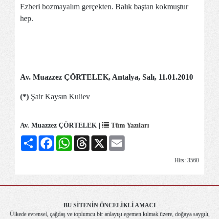
Ezberi bozmayalım gerçekten. Balık baştan kokmuştur
hep.
Av. Muazzez ÇÖRTELEK, Antalya, Salı, 11.01.2010
(*)
Şair Kaysın Kuliev
Av. Muazzez ÇÖRTELEK |
Tüm Yazıları
Share
Facebook
WhatsApp
Threads
X
Email
Hits: 3560
BU SİTENİN ÖNCELİKLİ AMACI
Ülkede evrensel, çağdaş ve toplumcu bir anlayışı egemen kılmak üzere, doğaya saygılı,