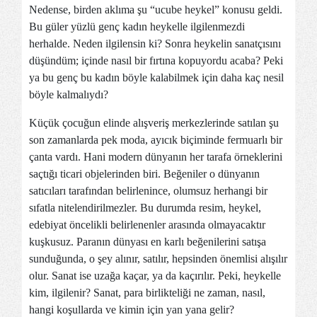
Nedense, birden aklıma şu “ucube heykel” konusu geldi.
Bu güler yüzlü genç kadın heykelle ilgilenmezdi
herhalde. Neden ilgilensin ki? Sonra heykelin sanatçısını
düşündüm; içinde nasıl bir fırtına kopuyordu acaba? Peki
ya bu genç bu kadın böyle kalabilmek için daha kaç nesil
böyle kalmalıydı?
Küçük çocuğun elinde alışveriş merkezlerinde satılan şu
son zamanlarda pek moda, ayıcık biçiminde fermuarlı bir
çanta vardı. Hani modern dünyanın her tarafa örneklerini
saçtığı ticari objelerinden biri. Beğeniler o dünyanın
satıcıları tarafından belirlenince, olumsuz herhangi bir
sıfatla nitelendirilmezler. Bu durumda resim, heykel,
edebiyat öncelikli belirlenenler arasında olmayacaktır
kuşkusuz. Paranın dünyası en karlı beğenilerini satışa
sunduğunda, o şey alınır, satılır, hepsinden önemlisi alışılır
olur. Sanat ise uzağa kaçar, ya da kaçırılır. Peki, heykelle
kim, ilgilenir? Sanat, para birlikteliği ne zaman, nasıl,
hangi koşullarda ve kimin için yan yana gelir?