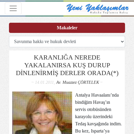
Toggle navigation
Makaleler
KARANLIĞA NEREDE
YAKALANIRSA KUŞ DURUP
DİNLENİRMİŞ DERLER ORADA(*)
~ 14.01.2011,
Av. Muazzez ÇÖRTELEK
~
Antalya Havaalanı’nda
bindiğim Havaş’ın
servis otobüsünden
karayolu üzerindeki
Tedaş kavşağında indim.
Bu kez, Isparta’ya