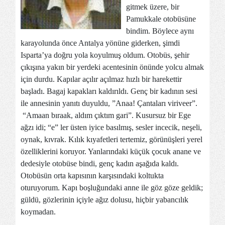
gitmek üzere, bir
Pamukkale otobüsüne
bindim. Böylece aynı
karayolunda önce Antalya yönüne giderken, şimdi
Isparta’ya doğru yola koyulmuş oldum. Otobüs, şehir
çıkışına yakın bir yerdeki acentesinin önünde yolcu almak
için durdu. Kapılar açılır açılmaz hızlı bir harekettir
başladı. Bagaj kapakları kaldırıldı. Genç bir kadının sesi
ile annesinin yanıtı duyuldu, ”Anaa! Çantaları viriveer”.
“Amaan bıraak, aldım çıktım gari”. Kusursuz bir Ege
ağzı idi; “e” ler üsten iyice basılmış, sesler incecik, neşeli,
oynak, kıvrak. Kılık kıyafetleri tertemiz, görünüşleri yerel
özelliklerini koruyor. Yanlarındaki küçük çocuk anane ve
dedesiyle otobüse bindi, genç kadın aşağıda kaldı.
Otobüsün orta kapısının karşısındaki koltukta
oturuyorum. Kapı boşluğundaki anne ile göz göze geldik;
güldü, gözlerinin içiyle ağız dolusu, hiçbir yabancılık
koymadan.