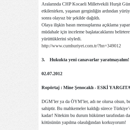
Aralarında CHP Kocaeli Milletvekili Hurşit Güne
etkilenirken, yaşanan gerginliğin ardından yür
sonra olaysız bir şekilde dağıldı.
Olaya ilişkin basın mensuplarına açıklama yap
müdahale için inceleme başlatacaklarını belirtere
yürüttüklerini söyledi.
http://www.cumhuriyet.com.tr/?hn=349012
3.
Hukukta yeni canavarlar yaratmayalım!
02.07.2012
Ropörtaj : Mine Şenocaklı - ESKİ YAR
DGM’ler ya da ÖYM’ler, adı ne olursa olsun, b
sahiptir. Bu mahkemeler kaldığı sürece Türkiye’
kadar! Nitekim bu durum hükümet tarafından da h
kötüsünün yapılma olasılığından korkuyorum!