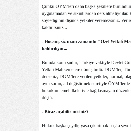
Çünkü ÖYM’leri daha başka şekillere büründürm
uygulamadan ve sıkıntılardan ders almalıydılar.
söylediğinin dışında yetkiler veremezsiniz. Verir
kaldırırsınız...
- Hocam, siz uzun zamandır “Özel Yetkili M
kaldırılıyor...
Burada konu şudur; Türkiye vaktiyle Devlet Güv
Yetkili Mahkemelere dönüştürdü. DGM’ler, Türk 
derseniz, DGM’lere verilen yetkiler, normal, o
aynı sorun, ad değiştirmek suretiyle ÖYM’lerd
hukukun temel ilkeleriyle bağdaşmayan düzenlem
düştü.
- Biraz açabilir misiniz?
Hukuk başka şeydir, yasa çıkartmak başka şeydir