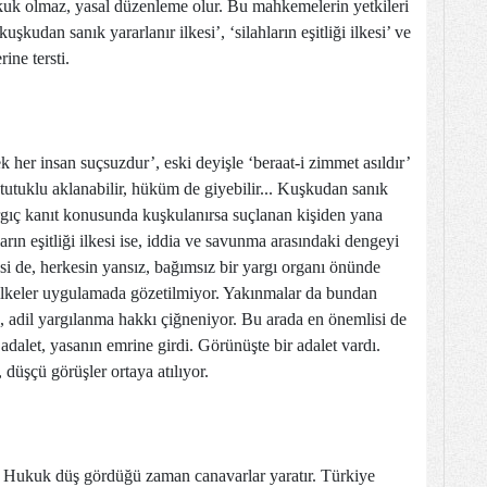
hukuk olmaz, yasal düzenleme olur. Bu mahkemelerin yetkileri
uşkudan sanık yararlanır ilkesi’, ‘silahların eşitliği ilkesi’ ve
ine tersti.
 her insan suçsuzdur’, eski deyişle ‘beraat-i zimmet asıldır’
 tutuklu aklanabilir, hüküm de giyebilir... Kuşkudan sanık
yargıç kanıt konusunda kuşkulanırsa suçlanan kişiden yana
arın eşitliği ilkesi ise, iddia ve savunma arasındaki dengeyi
kesi de, herkesin yansız, bağımsız bir yargı organı önünde
 ilkeler uygulamada gözetilmiyor. Yakınmalar da bundan
, adil yargılanma hakkı çiğneniyor. Bu arada en önemlisi de
dalet, yasanın emrine girdi. Görünüşte bir adalet vardı.
üşçü görüşler ortaya atılıyor.
. Hukuk düş gördüğü zaman canavarlar yaratır. Türkiye