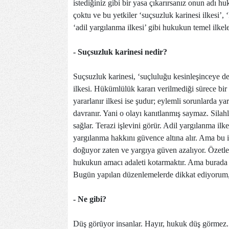
istediğiniz gibi bir yasa çıkarırsanız onun adı 
çoktu ve bu yetkiler ‘suçsuzluk karinesi ilkesi’, ‘k
‘adil yargılanma ilkesi’ gibi hukukun temel ilkeler
- Suçsuzluk karinesi nedir?
Suçsuzluk karinesi, ‘suçluluğu kesinleşinceye dek
ilkesi. Hükümlülük kararı verilmediği sürece bir
yararlanır ilkesi ise şudur; eylemli sorunlarda 
davranır. Yani o olayı kanıtlanmış saymaz. Silahl
sağlar. Terazi işlevini görür. Adil yargılanma il
yargılanma hakkını güvence altına alır. Ama bu
doğuyor zaten ve yargıya güven azalıyor. Özetle
hukukun amacı adaleti kotarmaktır. Ama burada a
Bugün yapılan düzenlemelerde dikkat ediyorum, d
- Ne gibi?
Düş görüyor insanlar. Hayır, hukuk düş görmez