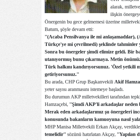
alarak, milletv
ilişkin önergeye
Önergenin bu gece gelmemesi üzerine milletvekil
Batum, şöyle devam etti:
''(Acaba Pensilvanya ile mi anlaşamadılar),
Türkçe'ye mi çevrilmedi) şeklinde tahminler yü
Sonra bu önergeler şimdi elimize geldi. Bir 
utanıyormuş bunu çıkarmaya. Metin önümüzde. 
Türk halkını kandırıyorsunuz. 'Özel yetkili 
getiriyorsunuz.''
Bu arada, CHP Grup Başkanvekili
Akif Hamza
yeter sayısı aranmasını istemeye başladı.
Bu durumun AKP milletvekilleri tarafından tepki
Hamzaçebi,
''Şimdi AKP'li arkadaşlar neden 
Merak eden arkadaşlarımız şu önergeleri ince
konusunda bakanların kamuoyuna nasıl yalan
MHP Manisa Milletvekili Erkan Akçay, verdikler
temelidir''
sözünü hatırlatan Akçay,
''Yapılan 