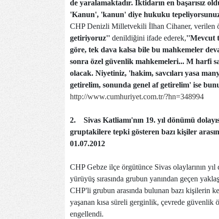
de yaralamaktadır. İktidarın en başarısız old
'Kanun', 'kanun' diye hukuku tepeliyorsunu
CHP Denizli Milletvekili İlhan Cihaner, verilen
getiriyoruz''
denildiğini ifade ederek,
''Mevcut 
göre, tek dava kalsa bile bu mahkemeler d
sonra özel güvenlik mahkemeleri... M harfi s
olacak. Niyetiniz, 'hakim, savcıları yasa many
getirelim, sonunda genel af getirelim' ise bun
http://www.cumhuriyet.com.tr/?hn=348994
2.
Sivas Katliamı'nın 19. yıl dönümü dolayı
gruptakilere tepki gösteren bazı kişiler arasın
01.07.2012
CHP Gebze ilçe örgütünce Sivas olaylarının yıl
yürüyüş sırasında grubun yanından geçen yaklaşık 
CHP'li grubun arasında bulunan bazı kişilerin ke
yaşanan kısa süreli gerginlik, çevrede güvenlik ö
engellendi.