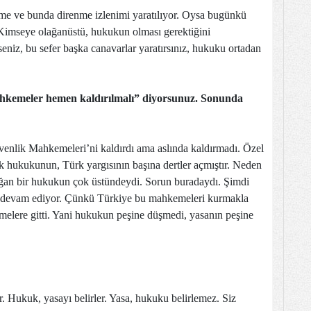
e ve bunda direnme izlenimi yaratılıyor. Oysa bugünkü
 Kimseye olağanüstü, hukukun olması gerektiğini
seniz, bu sefer başka canavarlar yaratırsınız, hukuku ortadan
ahkemeler hemen kaldırılmalı” diyorsunuz. Sonunda
enlik Mahkemeleri’ni kaldırdı ama aslında kaldırmadı. Özel
hukukunun, Türk yargısının başına dertler açmıştır. Neden
lağan bir hukukun çok üstündeydi. Sorun buradaydı. Şimdi
e devam ediyor. Çünkü Türkiye bu mahkemeleri kurmakla
elere gitti. Yani hukukun peşine düşmedi, yasanın peşine
. Hukuk, yasayı belirler. Yasa, hukuku belirlemez. Siz