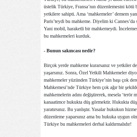
üstelik Türkiye, Fransa’nın düzenlemesini kötü 
yetkilere sahipti. Ama ‘mahkemeler’ demem yan
Paris’teydi bu mahkeme. Diyelim ki Cannes’da su
Yani mobil, haraketli bir mahkemeydi. İncelemesi
bu mahkemeleri kurduk.
- Bunun sakıncası nedir?
Birçok yerde mahkeme kurarsanız ve yetkiler de f
yaşarsınız. Sonra, Özel Yetkili Mahkemeler di
mahkemeler yüzünden Türkiye’nin başı çok derde
Mahkemesi’nde Türkiye hem çok ağır bir şekilde
mahkemelerin adını değiştirerek, mesela ‘terö
kanaatimce hukukta düş görmektir. Hukukta düş
yaratırsınız. Bu yanlıştır. Yasalar hukukun hiz
düzenleme yaparsınız ama bu hukuka uygun olmaz
Türkiye bu mahkemeleri derhal kaldırmalıdır!