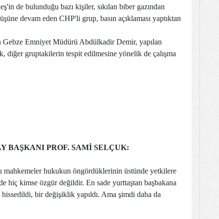
ş'in de bulunduğu bazı kişiler, sıkılan biber gazından
üyüşüne devam eden CHP'li grup, basın açıklaması yaptıktan
an Gebze Emniyet Müdürü Abdülkadir Demir, yapılan
k, diğer gruptakilerin tespit edilmesine yönelik de çalışma
GITAY BAŞKANI PROF. SAMİ SELÇUK:
u mahkemeler hukukun öngördüklerinin üstünde yetkilere
de hiç kimse özgür değildir. En sade yurttaştan başbakana
issedildi, bir değişiklik yapıldı. Ama şimdi daha da