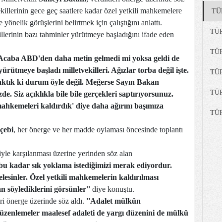
ekillerinin gece geç saatlere kadar özel yetkili mahkemelere
TÜ
 yönelik görüşlerini belirtmek için çalıştığını anlattı.
TÜ
lerinin bazı tahminler yürütmeye başladığını ifade eden
TÜ
 (Acaba ABD'den daha metin gelmedi mi yoksa geldi de
rütmeye başladı milletvekilleri. Ağızlar torba değil işte.
TÜ
baktık ki durum öyle değil. Meğerse Sayın Bakan
TÜ
Siz açıklıkla bile bile gerçekleri saptırıyorsunuz.
mahkemeleri kaldırdık' diye daha ağırını başımıza
TÜ
çebi
, her önerge ve her madde oylaması öncesinde toplantı
yle karşılanması üzerine yerinden söz alan
bu kadar sık yoklama istediğimizi merak ediyordur.
lesinler. Özel yetkili mahkemelerin kaldırılması
 söylediklerini görsünler''
diye konuştu.
i önerge üzerinde söz aldı.
''Adalet mülkün
düzenlemeler maalesef adaleti de yargı düzenini de mülkü