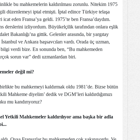
inlikle bu mahkemelerin kaldırılması zorunlu. Nitekim 1975
i düzenlemeyi iptal etmişti. İptal edince Türkiye telaşa
i icat eden Fransa’ya geldi. 1975’te ben Fransa’daydım.
 derslerini izliyordum. Büyükelçilik tarafından onlara eşlik
alet Bakanlığı’na gittik. Gelenler arasında, bir yargıtay
e İstanbul ve Ankara başsavcıları vardı. Orada üç uzman,
 bilgi verdi bize. En sonunda ben, “Bu mahkemeden
çok sorun var” dedi uzmanlardan biri.
meler değil mi?
la birlikte bu mahkemeyi kaldırmak oldu 1981’de. Bizse bütün
tkili Mahkeme diyelim’ dedik ve DGM’leri kaldırdığımızı
kuku mu kandırıyoruz?
zel Yetkili Mahkemeler kaldırılıyor ama başka bir adla
...
k aldı. Oysa Fransızlar bu mahkemeden çok yakınıyordu. Ve