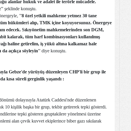
uğu alanlar hukuk ve adalet ile terörle mücadele.
z''
şeklinde konuştu.
 önergeyle,
''8 özel yetkili mahkeme yetmez 30 tane
tüm hükümleri alıp, TMK içine koyuyorsunuz. Önergeye
evam edecek. Sıkıyönetim mahkemelerinden son DGM,
abit kalarak, tüm harf kombinasyonları kullanılmış
ağı haline getirelim, iş yükü altına kalkamaz hale
u da açıkça söyleyin''
diye konuştu.
sıyla Gebze'de yürüyüş düzenleyen CHP'li bir grup ile
da kısa süreli gerginlik yaşandı :
 dönümü dolayısıyla Atatürk Caddesi'nde düzenlenen
10 kişilik başka bir grup, tekbir getirerek tepki gösterdi.
ndilerine tepki gösteren gruptakilere yönelmesi üzerine
nlemi alan çevik kuvvet ekiplerince biber gazı sıkılarak