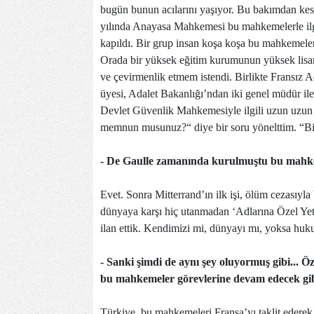
bugün bunun acılarını yaşıyor. Bu bakımdan kes
yılında Anayasa Mahkemesi bu mahkemelerle ilgil
kapıldı. Bir grup insan koşa koşa bu mahkemeler
Orada bir yüksek eğitim kurumunun yüksek lisans
ve çevirmenlik etmem istendi. Birlikte Fransız Ad
üyesi, Adalet Bakanlığı’ndan iki genel müdür il
Devlet Güvenlik Mahkemesiyle ilgili uzun uzun
memnun musunuz?“ diye bir soru yönelttim. “Bir
- De Gaulle zamanında kurulmuştu bu mahke
Evet. Sonra Mitterrand’ın ilk işi, ölüm cezasıy
dünyaya karşı hiç utanmadan ‘Adlarına Özel Ye
ilan ettik. Kendimizi mi, dünyayı mı, yoksa hu
- Sanki şimdi de aynı şey oluyormuş gibi... Ö
bu mahkemeler görevlerine devam edecek gibi
Türkiye, bu mahkemeleri Fransa’yı taklit edere