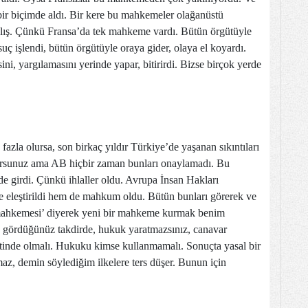
bir biçimde aldı. Bir kere bu mahkemeler olağanüstü
lış. Çünkü Fransa’da tek mahkeme vardı. Bütün örgütüyle
ç işlendi, bütün örgütüyle oraya gider, olaya el koyardı.
ni, yargılamasını yerinde yapar, bitirirdi. Bizse birçok yerde
azla olursa, son birkaç yıldır Türkiye’de yaşanan sıkıntıları
yorsunuz ama AB hiçbir zaman bunları onaylamadı. Bu
 girdi. Çünkü ihlaller oldu. Avrupa İnsan Hakları
 eleştirildi hem de mahkum oldu. Bütün bunları görerek ve
r mahkemesi’ diyerek yeni bir mahkeme kurmak benim
 gördüğünüz takdirde, hukuk yaratmazsınız, canavar
metinde olmalı. Hukuku kimse kullanmamalı. Sonuçta yasal bir
, demin söylediğim ilkelere ters düşer. Bunun için