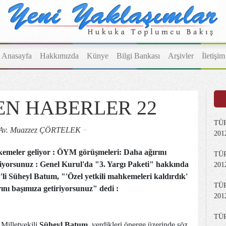
Anasayfa
Hakkımızda
Künye
Bilgi Bankası
Arşivler
İletişim
EN HABERLER 22
TÜR
Av. Muazzez ÇÖRTELEK
~
2012
emeler geliyor : ÖYM görüşmeleri: Daha ağırını
TÜR
riyorsunuz :
Genel Kurul'da "3. Yargı Paketi" hakkında
2012
i Süheyl Batum, "'Özel yetkili mahkemeleri kaldırdık'
TÜR
ını başımıza getiriyorsunuz" dedi :
2012
TÜ
Milletvekili
Süheyl Batum
, verdikleri önerge üzerinde söz