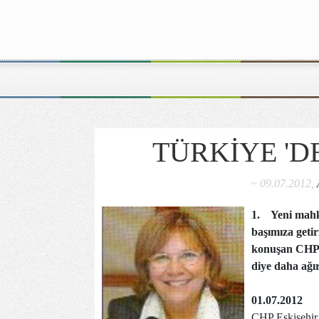
TÜRKİYE 'D
~ 09.07.2012,
1.
Yeni mahk
başımıza geti
konuşan CHP'l
diye daha ağır
01.07.2012
CHP Eskişehir 