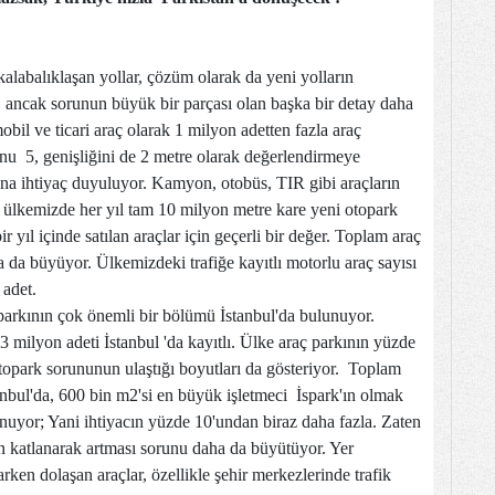
 kalabalıklaşan yollar, çözüm olarak da yeni yolların
iz, ancak sorunun büyük bir parçası olan başka bir detay daha
bil ve ticari araç olarak 1 milyon adetten fazla araç
unu 5, genişliğini de 2 metre olarak değerlendirmeye
ına ihtiyaç duyuluyor. Kamyon, otobüs, TIR gibi araçların
 ülkemizde her yıl tam 10 milyon metre kare yeni otopark
r yıl içinde satılan araçlar için geçerli bir değer. Toplam araç
a da büyüyor. Ülkemizdeki trafiğe kayıtlı motorlu araç sayısı
 adet.
kının çok önemli bir bölümü İstanbul'da bulunuyor.
 milyon adeti İstanbul 'da kayıtlı. Ülke araç parkının yüzde
otopark sorununun ulaştığı boyutları da gösteriyor. Toplam
nbul'da, 600 bin m2'si en büyük işletmeci İspark'ın olmak
uyor; Yani ihtiyacın yüzde 10'undan biraz daha fazla. Zaten
cın katlanarak artması sorunu daha da büyütüyor. Yer
arken dolaşan araçlar, özellikle şehir merkezlerinde trafik