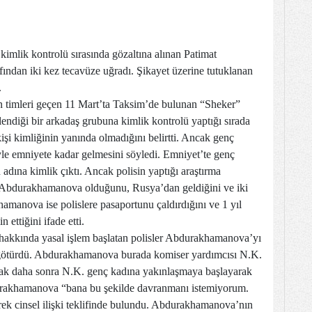
imlik kontrolü sırasında gözaltına alınan Patimat
ndan iki kez tecavüze uğradı. Şikayet üzerine tutuklanan
.
imleri geçen 11 Mart’ta Taksim’de bulunan “Sheker”
ndiği bir arkadaş grubuna kimlik kontrolü yaptığı sırada
i kimliğinin yanında olmadığını belirtti. Ancak genç
le emniyete kadar gelmesini söyledi. Emniyet’te genç
dına kimlik çıktı. Ancak polisin yaptığı araştırma
t Abdurakhamanova olduğunu, Rusya’dan geldiğini ve iki
hamanova ise polislere pasaportunu çaldırdığını ve 1 yıl
 ettiğini ifade etti.
hakkında yasal işlem başlatan polisler Abdurakhamanova’yı
 götürdü. Abdurakhamanova burada komiser yardımcısı N.K.
Ancak daha sonra N.K. genç kadına yakınlaşmaya başlayarak
durakhamanova “bana bu şekilde davranmanı istemiyorum.
ek cinsel ilişki teklifinde bulundu. Abdurakhamanova’nın