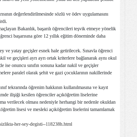
arısının değerlendirilmesinde sözlü ve ödev uygulamasını
rdi.
maçlayan Bakanlık, başarılı öğrencileri teşvik etmeye yönelik
Öğrenci başarısına göre 12 yıllık eğitim döneminde daha
ey ve yatay geçişler esnek hale getirilecek. Sınavla öğrenci
kil ve geçişleri ayrı ayrı ortak kriterlere bağlanarak aynı okul
nde ise onuncu sınıfın sonuna kadar nakil ve geçişler
lere paralel olarak şehit ve gazi çocuklarının nakillerinde
ınıf tekrarında öğrenim hakkının kullanılmasına ve kayıt
imde ilişiği kesilen öğrenciler açıköğretim liselerine
loma verilecek olması nedeniyle herhangi bir nedenle okuldan
açıköğretim lisesi ve mesleki açıköğretim liselerini tamamlamak
zlikta-her-sey-degisti--118238h.html