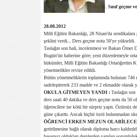
Sınıf geçme ve
28.08.2012
Milli Eğitim Bakanlığı, 28 Nisan'da sendikalara
şeklini verdi... Ders geçme notu 50'ye yükseldi.
Taslağın son hali, incelenmesi ve Bakan Ömer Din
Bugün'ün haberine göre; yeni düzenlemeyle ortaö
hükümler, Milli Eğitim Bakanlığı Ortaöğretim Kur
yönetmelikler revize edildi.
Bütün yönetmeliklerin toplamında bulunan 746 
sadeleştirerek 233 madde ve 2 ekmadde olarak 
OKULA GİTMEYEN YANDI :
Taslağın son 
ders saati 40 dakika ve ders geçme notu da 50 ola
öğrencilere ise kötü bir sürpriz yaptı. Özürsüz d
güne çıkarttı. Ancak hiçbir özrü bulunmadan okul
ÖĞRENCİ ERKEN MEZUN OLABİLECE
getirilmesine bağlı olarak diploma harcı kaldırıld
başarısız oldukları derslerden yapılan sorumluluk