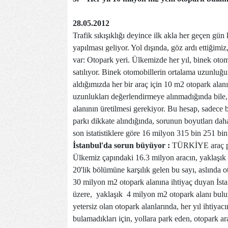
28.05.2012
Trafik sıkışıklığı deyince ilk akla her geçen gün
yapılması geliyor. Yol dışında, göz ardı ettiğim
var: Otopark yeri. Ülkemizde her yıl, binek otomo
satılıyor. Binek otomobillerin ortalama uzunluğ
aldığımızda her bir araç için 10 m2 otopark alan
uzunlukları değerlendirmeye alınmadığında bile,
alanının üretilmesi gerekiyor. Bu hesap, sadece bi
parkı dikkate alındığında, sorunun boyutları dah
son istatistiklere göre 16 milyon 315 bin 251 bin
İstanbul'da sorun büyüyor :
TÜRKİYE araç par
Ülkemiz çapındaki 16.3 milyon aracın, yaklaşık 3
20'lik bölümüne karşılık gelen bu sayı, aslında 
30 milyon m2 otopark alanına ihtiyaç duyan İsta
üzere, yaklaşık 4 milyon m2 otopark alanı bulun
yetersiz olan otopark alanlarında, her yıl ihtiya
bulamadıkları için, yollara park eden, otopark ar