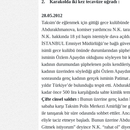
2.
Karakolda iki kez tecavüze uğradı :
28.05.2012
Taksim’de eğlenmek için gittiği gece kulübünde k
Abdurakhmanova, komiser yardımcısı N.K. tarafı
N.K. hakkında 18 yıl hapis istemiyle dava açıldı
İSTANBUL Emniyet Müdürlüğü’ne bağlı güven t
isimli gece kulübü önünde durumlarından şüphele
isminin Özlem Apaydın olduğunu söyleyen bir kiş
kadının durumundan şüphelenen polis kendileriy
kadının üzerinden söylediği gibi Özlem Apaydın a
sonrasında genç kadının gerçek isminin Patima
yıldır Türkiye’de bulunduğu tespit etti. Abdurak
kadar önce 500 lira karşılığında sahte kimlik temin
Çifte cinsel saldırı :
Bunun üzerine genç kadın 
sabaha karşı Taksim Polis Merkezi Amirliği’ne
ile tanışarak bir süre odasında sohbet ettiler. 
eliyle taciz etmeye başladı. Bunun üzerine Ab
Gitmek istiyorum” deyince N.K. “rahat ol” diyer