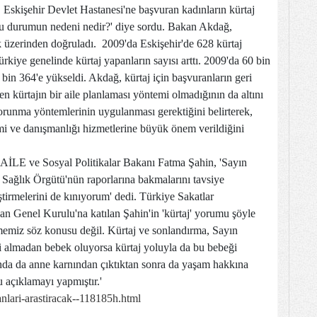
i. Eskişehir Devlet Hastanesi'ne başvuran kadınların kürtaj
 'Bu durumun nedeni nedir?' diye sordu. Bakan Akdağ,
stik üzerinden doğruladı. 2009'da Eskişehir'de 628 kürtaj
rkiye genelinde kürtaj yapanların sayısı arttı. 2009'da 60 bin
 bin 364'e yükseldi. Akdağ, kürtaj için başvuranların geri
 kürtajın bir aile planlaması yöntemi olmadığının da altını
korunma yöntemlerinin uygulanması gerektiğini belirterek,
timi ve danışmanlığı hizmetlerine büyük önem verildiğini
AİLE ve Sosyal Politikalar Bakanı Fatma Şahin, 'Sayın
Sağlık Örgütü'nün raporlarına bakmalarını tavsiye
tirmelerini de kınıyorum' dedi. Türkiye Sakatlar
Genel Kurulu'na katılan Şahin'in 'kürtaj' yorumu şöyle
memiz söz konusu değil. Kürtaj ve sonlandırma, Sayın
ri almadan bebek oluyorsa kürtaj yoluyla da bu bebeği
nında da anne karnından çıktıktan sonra da yaşam hakkına
 açıklamayı yapmıştır.'
nlari-arastiracak--118185h.html