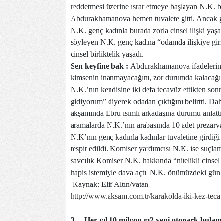
reddetmesi üzerine ısrar etmeye başlayan N.K. bi
Abdurakhamanova hemen tuvalete gitti. Ancak g
N.K. genç kadınla burada zorla cinsel ilişki y
söyleyen N.K. genç kadına “odamda ilişkiye girm
cinsel birliktelik yaşadı.
Sen keyfine bak :
Abdurakhamanova ifadelerind
kimsenin inanmayacağını, zor durumda kalacağını 
N.K.’nın kendisine iki defa tecavüz ettikten so
gidiyorum” diyerek odadan çıktığını belirtti. 
akşamında Ebru isimli arkadaşına durumu anlatt
aramalarda N.K.’nın arabasında 10 adet prezarvat
N.K’nın genç kadınla kadınlar tuvaletine girdiği
tespit edildi. Komiser yardımcısı N.K. ise suçlam
savcılık Komiser N.K. hakkında “nitelikli cinsel
hapis istemiyle dava açtı. N.K. önümüzdeki gü
Kaynak: Elif Altın/vatan
http://www.aksam.com.tr/karakolda-iki-kez-tec
3.
Her yıl 10 milyon m2 yeni otopark bulam