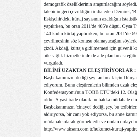
demografik özelliklerinin araştırılacağını söyled
talebinin geri çevrildiğini iddia eden Demirel,
Eskişehir'deki kürtaj sayısının azaldığını istati
yapılırken, bu oran 2011'de 405'e düştü. Oysa Tü
140 kadın kürtaj yaptırırken, bu oran 2011'de 69
çevrilmesinin söz konusu olamayacağını söylerken
çizdi. Akdağ, kürtaja gidilmemesi için güvenli 
aile sağlık hizmetlerinde de aile planlaması eği
vurguladı.
BİLİMİ UZAKTAN ELEŞTİRİYORLAR :
Başbakanımızın dediği şeyi anlamak için Dünya 
ediyorum. Bunu eleştirenlerin bilimden uzak eleş
Konfederasyonu'nun TOBB ETÜ'deki 12. Olağan 
oldu: 'Siyasi irade olarak bu hakka müdahale et
Başbakanımızın 'cinayet' dediği şey, bu tedbirle
aldırıyorsa, bir canı yok ediyorsa, bu anne kar
müdahale olarak görmektedir ve ondan dolayı bu
http://www.aksam.com.tr/hukumet-kurtaj-yaptira