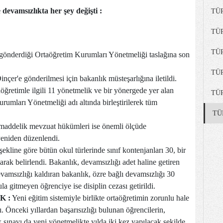
 devamsızlıkta her şey değişti :
TÜ
TÜ
TÜ
 gönderdiği Ortaöğretim Kurumları Yönetmeliği taslağına son
TÜ
çer'e gönderilmesi için bakanlık müsteşarlığına iletildi.
ğretimle ilgili 11 yönetmelik ve bir yönergede yer alan
TÜ
umları Yönetmeliği adı altında birleştirilerek tüm
TÜ
maddelik mevzuat hükümleri ise önemli ölçüde
yeniden düzenlendi.
şekline göre bütün okul türlerinde sınıf kontenjanları 30, bir
rak belirlendi. Bakanlık, devamsızlığı adet haline getiren
evamsızlığı kaldıran bakanlık, özre bağlı devamsızlığı 30
a gitmeyen öğrenciye ise disiplin cezası getirildi.
K :
Yeni eğitim sistemiyle birlikte ortaöğretimin zorunlu hale
ı. Önceki yıllardan başarısızlığı bulunan öğrencilerin,
 sınavı da yeni yönetmelikte yılda iki kez yapılacak şekilde