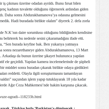
r iş çıkması üzerine odadan ayrıldı. Bunu fırsat bilen
enç kadının tuvalette olduğunu öğrenerek ardından giden
aşadı. Daha sonra Abdurakhamanova’ya odasına gelmesini
edik. Hadi buradada birlikte olalım” diyerek 2. defa zorla
e N.K’nın daire sorumlusu olduğunu bildiğinden kendisine
belirterek bu nedenle sesini çıkaramadığını ifade etti.
nra, “Sen burada keyfine bak. Ben yukarıya yatmaya
Daha sonra nezarethaneye giden Abdurakhamanova, 13 Mart
ı. Arkadaşı da bunun üzerine şikayet bulununca yapılan
if ele geçirildi. Yapılan kamera incelemelerinde de şüpheli
 bir müddet sonra buradan çıkarak birlikte odaya girdikleri
aları reddetti. Olayla ilgili soruşturmasını tamamlayan
 saldırı” suçundan işlem yapıp tutuklayarak 18 yıla kadar
nlerde Ağır Ceza Mahkemesi’nde hakim karşısına çıkacak.
avuze-ugradi--118233h.html
azsak, Türkiye hızla 'Parkistan'a dönüşecek :