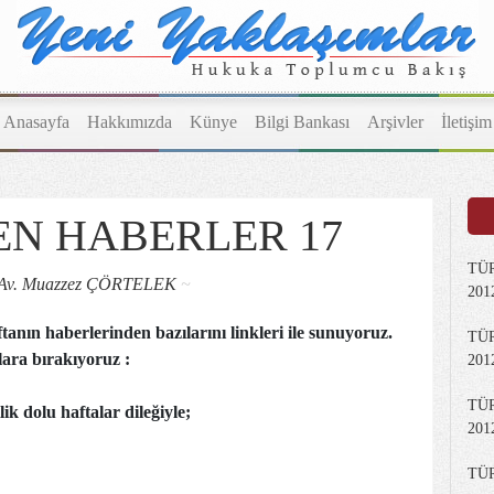
Anasayfa
Hakkımızda
Künye
Bilgi Bankası
Arşivler
İletişim
EN HABERLER 17
TÜR
Av. Muazzez ÇÖRTELEK
~
2012
tanın haberlerinden bazılarını linkleri ile sunuyoruz.
TÜR
ara bırakıyoruz :
2012
TÜR
lik dolu haftalar dileğiyle;
2012
TÜ