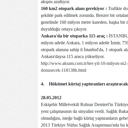
akışını azaltıyor.
160 km2 otopark alanı gerekiyor :
Trafikte d
şekilde park edilmek zorunda. Benzer bir ortalam
genelinde 160 milyon metre kareden, başka bir d
duyulduğu ortaya çıkıyor.
Ankara'da bir otoparka 115 araç :
İSTANBUL, 
milyon adetle Ankara, 1 milyon adetle İzmir, 759
otopark alanına sahip il İstanbul'da, 1 otopark 
Ankara'daysa 115 araca yükseliyor.
http://www.aksam.com.tr/her-yil-10-milyon-m2-y
donusecek-118138h.html
4.
Hükümet kürtaj yaptıranları araştıracak
28.05.2012
Eskişehir Milletvekili Ruhsar Demirel'in Türkiye
yeni çalışmasının da sinyalini verdi. Sağlık Bak
olmadığını, isteğe bağlı kürtaj yaptıranların geb
2013 Türkiye Nüfus Sağlık Araştırması'nda bu k