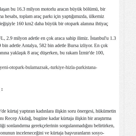
olaşan bu 16.3 milyon motorlu aracın büyük bölümü, bir
a hesabı, toplam araç parkı için yaptığımızda, ülkemiz
eğişiyle 160 km2 daha büyük bir otopark alanına ihtiyaç
2.9 milyon adetle en çok araca sahip ilimiz. İstanbul'u 1.3
 bin adetle Antalya, 582 bin adetle Bursa izliyor. En çok
alanına yaklaşık 8 araç düşerken, bu rakam İzmir'de 100,
eni-otopark-bulamazsak,-turkiye-hizla-parkistana-
 :
'de kürtaj yaptıran kadınlara ilişkin soru önergesi, hükümetin
anı Recep Akdağ, bugüne kadar kürtaja ilişkin bir araştırma
eliği sonlandırma gerekçelerinin sorgulanmadığını belirtirken,
onunun inceleneceğini ve kürtaja başvuranların sosyo-