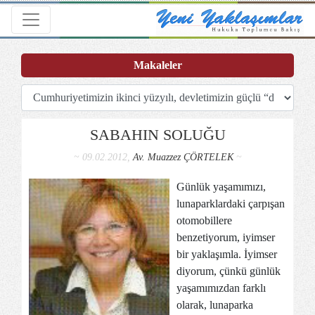
Toggle navigation
Makaleler
SABAHIN SOLUĞU
~ 09.02.2012,
Av. Muazzez ÇÖRTELEK
~
Günlük yaşamımızı,
lunaparklardaki çarpışan
otomobillere
benzetiyorum, iyimser
bir yaklaşımla. İyimser
diyorum, çünkü günlük
yaşamımızdan farklı
olarak, lunaparka