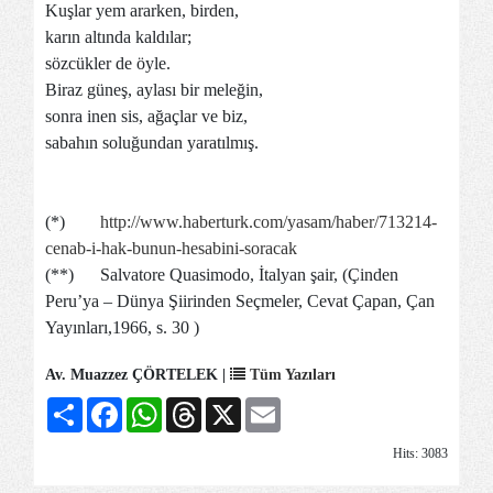
Kuşlar yem ararken, birden,
karın altında kaldılar;
sözcükler de öyle.
Biraz güneş, aylası bir meleğin,
sonra inen sis, ağaçlar ve biz,
sabahın soluğundan yaratılmış.
(*)
http://www.haberturk.com/yasam/haber/713214-
cenab-i-hak-bunun-hesabini-soracak
(**) Salvatore Quasimodo, İtalyan şair, (Çinden
Peru’ya – Dünya Şiirinden Seçmeler, Cevat Çapan, Çan
Yayınları,1966, s. 30 )
Av. Muazzez ÇÖRTELEK |
Tüm Yazıları
Share
Facebook
WhatsApp
Threads
X
Email
Hits: 3083