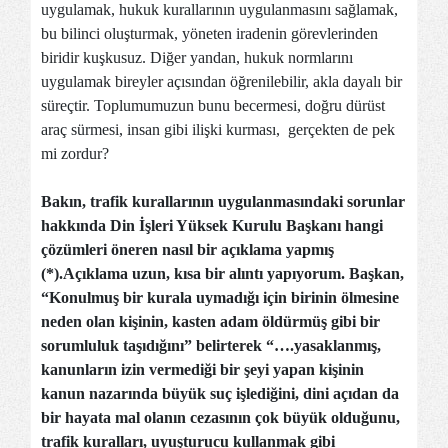
uygulamak, hukuk kurallarının uygulanmasını sağlamak,
bu bilinci oluşturmak, yöneten iradenin görevlerinden
biridir kuşkusuz. Diğer yandan, hukuk normlarını
uygulamak bireyler açısından öğrenilebilir, akla dayalı bir
süreçtir. Toplumumuzun bunu becermesi, doğru dürüst
araç sürmesi, insan gibi ilişki kurması, gerçekten de pek
mi zordur?
Bakın, trafik kurallarının uygulanmasındaki sorunlar
hakkında
Din İşleri Yüksek Kurulu
Başkanı hangi
çözümleri öneren nasıl bir açıklama yapmış
(*).Açıklama uzun, kısa bir alıntı yapıyorum. Başkan,
“Konulmuş bir kurala uymadığı için birinin ölmesine
neden olan kişinin, kasten adam öldürmüş gibi bir
sorumluluk taşıdığını” belirterek “….yasaklanmış,
kanun
ların izin vermediği bir şeyi yapan kişinin
kanun
nazarında büyük suç işlediğini,
din
i açıdan da
bir hayata mal olanın cezasının çok büyük olduğunu,
trafik kuralları
,
uyuşturucu
kullanmak gibi