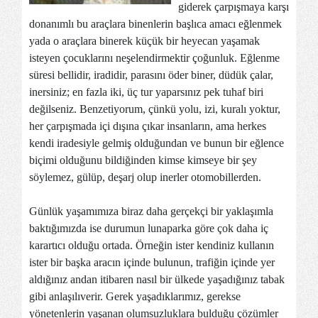
giderek çarpışmaya karşı
donanımlı bu araçlara binenlerin başlıca amacı eğlenmek
yada o araçlara binerek küçük bir heyecan yaşamak
isteyen çocuklarını neşelendirmektir çoğunluk. Eğlenme
süresi bellidir, iradidir, parasını öder biner, düdük çalar,
inersiniz; en fazla iki, üç tur yaparsınız pek tuhaf biri
değilseniz. Benzetiyorum, çünkü yolu, izi, kuralı yoktur,
her çarpışmada içi dışına çıkar insanların, ama herkes
kendi iradesiyle gelmiş olduğundan ve bunun bir eğlence
biçimi olduğunu bildiğinden kimse kimseye bir şey
söylemez, gülüp, deşarj olup inerler otomobillerden.
Günlük yaşamımıza biraz daha gerçekçi bir yaklaşımla
baktığımızda ise durumun lunaparka göre çok daha iç
karartıcı olduğu ortada. Örneğin ister kendiniz kullanın
ister bir başka aracın içinde bulunun, trafiğin içinde yer
aldığınız andan itibaren nasıl bir ülkede yaşadığınız tabak
gibi anlaşılıverir. Gerek yaşadıklarımız, gerekse
yönetenlerin yaşanan olumsuzluklara bulduğu çözümler