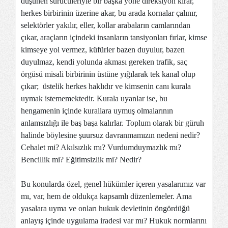
düşünen sürücüleriyle bir başka yöne direksiyon kırar,
herkes birbirinin üzerine akar, bu arada kornalar çalınır,
selektörler yakılır, eller, kollar arabaların camlarından
çıkar, araçların içindeki insanların tansiyonları fırlar, kimse
kimseye yol vermez, küfürler bazen duyulur, bazen
duyulmaz, kendi yolunda akması gereken trafik, saç
örgüsü misali birbirinin üstüne yığılarak tek kanal olup
çıkar; üstelik herkes haklıdır ve kimsenin canı kurala
uymak istememektedir. Kurala uyanlar ise, bu
hengamenin içinde kurallara uymuş olmalarının
anlamsızlığı ile baş başa kalırlar. Toplum olarak bir güruh
halinde böylesine şuursuz davranmamızın nedeni nedir?
Cehalet mi? Akılsızlık mı? Vurdumduymazlık mı?
Bencillik mi? Eğitimsizlik mi? Nedir?
Bu konularda özel, genel hükümler içeren yasalarımız var
mı, var, hem de oldukça kapsamlı düzenlemeler. Ama
yasalara uyma ve onları hukuk devletinin öngördüğü
anlayış içinde uygulama iradesi var mı? Hukuk normlarını