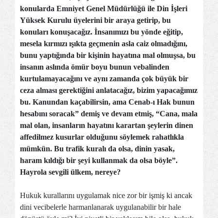
konularda Emniyet Genel Müdürlüğü ile
Din İşleri
Yüksek Kurulu
üyelerini bir araya getirip, bu
konuları konuşacağız. İnsanımızı bu yönde eğitip,
mesela kırmızı ışıkta geçmenin asla caiz olmadığını,
bunu yaptığında bir kişinin hayatına mal olmuşsa, bu
insanın aslında ömür boyu bunun vebalinden
kurtulamayacağını ve aynı zamanda çok büyük bir
ceza alması gerektiğini anlatacağız, bizim yapacağımız
bu.
Kanun
dan kaçabilirsin, ama
Cenab-ı Hak
bunun
hesabını soracak” demiş ve devam etmiş,
“Cana, mala
mal olan, insanların hayatını karartan şeylerin
din
en
affedilmez kusurlar olduğunu söylemek rahatlıkla
mümkün. Bu trafik kuralı da olsa,
din
in yasak,
haram kıldığı bir şeyi kullanmak da olsa böyle”.
Hayrola sevgili ülkem, nereye?
Hukuk kurallarını uygulamak nice zor bir işmiş ki ancak
dini vecibelerle harmanlanarak uygulanabilir bir hale