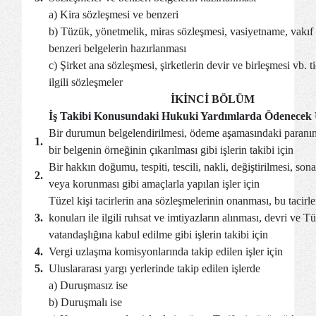
a) Kira sözleşmesi ve benzeri
b) Tüzük, yönetmelik, miras sözleşmesi, vasiyetname, vakıf
benzeri belgelerin hazırlanması
c) Şirket ana sözleşmesi, şirketlerin devir ve birleşmesi vb. tic
ilgili sözleşmeler
İKİNCİ BÖLÜM
İş Takibi Konusundaki Hukuki Yardımlarda Ödenecek 
Bir durumun belgelendirilmesi, ödeme aşamasındaki paranın 
1.
bir belgenin örneğinin çıkarılması gibi işlerin takibi için
Bir hakkın doğumu, tespiti, tescili, nakli, değiştirilmesi, sona
2.
veya korunması gibi amaçlarla yapılan işler için
Tüzel kişi tacirlerin ana sözleşmelerinin onanması, bu tacirle
3.
konuları ile ilgili ruhsat ve imtiyazların alınması, devri ve T
vatandaşlığına kabul edilme gibi işlerin takibi için
4.
Vergi uzlaşma komisyonlarında takip edilen işler için
5.
Uluslararası yargı yerlerinde takip edilen işlerde
a) Duruşmasız ise
b) Duruşmalı ise