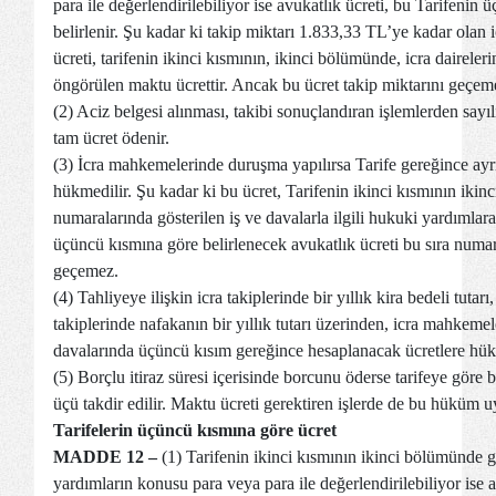
para ile değerlendirilebiliyor ise avukatlık ücreti, bu Tarifenin
belirlenir. Şu kadar ki takip miktarı 1.833,33 TL’ye kadar olan i
ücreti, tarifenin ikinci kısmının, ikinci bölümünde, icra daireleri
öngörülen maktu ücrettir. Ancak bu ücret takip miktarını geçem
(2) Aciz belgesi alınması, takibi sonuçlandıran işlemlerden say
tam ücret ödenir.
(3) İcra mahkemelerinde duruşma yapılırsa Tarife gereğince ayrı
hükmedilir. Şu kadar ki bu ücret, Tarifenin ikinci kısmının ikin
numaralarında gösterilen iş ve davalarla ilgili hukuki yardımlara 
üçüncü kısmına göre belirlenecek avukatlık ücreti bu sıra numara
geçemez.
(4) Tahliyeye ilişkin icra takiplerinde bir yıllık kira bedeli tutarı
takiplerinde nafakanın bir yıllık tutarı üzerinden, icra mahkemel
davalarında üçüncü kısım gereğince hesaplanacak ücretlere hü
(5) Borçlu itiraz süresi içerisinde borcunu öderse tarifeye göre b
üçü takdir edilir. Maktu ücreti gerektiren işlerde de bu hüküm u
Tarifelerin üçüncü kısmına göre ücret
MADDE 12 –
(1) Tarifenin ikinci kısmının ikinci bölümünde g
yardımların konusu para veya para ile değerlendirilebiliyor ise a