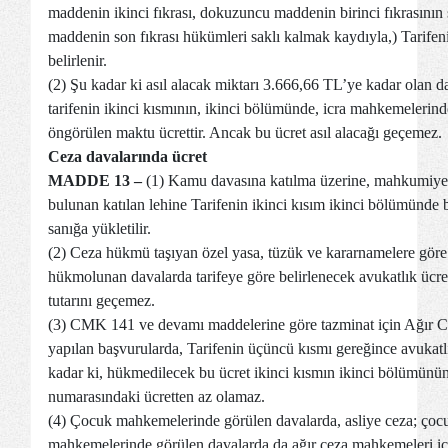
maddenin ikinci fıkrası, dokuzuncu maddenin birinci fıkrasının
maddenin son fıkrası hükümleri saklı kalmak kaydıyla,) Tarife
belirlenir.
(2) Şu kadar ki asıl alacak miktarı 3.666,66 TL’ye kadar olan da
tarifenin ikinci kısmının, ikinci bölümünde, icra mahkemelerinde
öngörülen maktu ücrettir. Ancak bu ücret asıl alacağı geçemez.
Ceza davalarında ücret
MADDE 13 –
(1) Kamu davasına katılma üzerine, mahkumiyete 
bulunan katılan lehine Tarifenin ikinci kısım ikinci bölümünde b
sanığa yükletilir.
(2) Ceza hükmü taşıyan özel yasa, tüzük ve kararnamelere göre
hükmolunan davalarda tarifeye göre belirlenecek avukatlık ücr
tutarını geçemez.
(3) CMK 141 ve devamı maddelerine göre tazminat için Ağır 
yapılan başvurularda, Tarifenin üçüncü kısmı gereğince avukatl
kadar ki, hükmedilecek bu ücret ikinci kısmın ikinci bölümünü
numarasındaki ücretten az olamaz.
(4) Çocuk mahkemelerinde görülen davalarda, asliye ceza; çocu
mahkemelerinde görülen davalarda da ağır ceza mahkemeleri içi