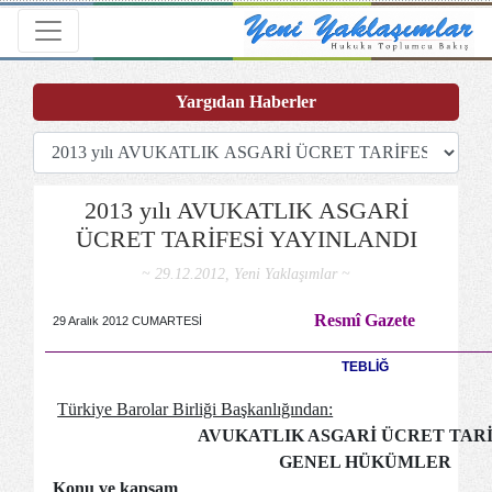
Toggle navigation
Yargıdan Haberler
2013 yılı AVUKATLIK ASGARİ
ÜCRET TARİFESİ YAYINLANDI
~ 29.12.2012, Yeni Yaklaşımlar ~
Resmî Gazete
29 Aralık 2012 CUMARTESİ
TEBLİĞ
Türkiye Barolar Birliği Başkanlığından:
AVUKATLIK ASGARİ ÜCRET TARİ
GENEL HÜKÜMLER
Konu ve kapsam