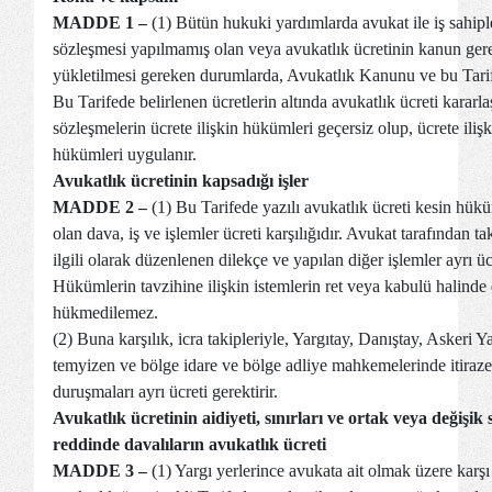
MADDE 1 –
(1) Bütün hukuki yardımlarda avukat ile iş sahiple
sözleşmesi yapılmamış olan veya avukatlık ücretinin kanun gereğ
yükletilmesi gereken durumlarda, Avukatlık Kanunu ve bu Tari
Bu Tarifede belirlenen ücretlerin altında avukatlık ücreti kararl
sözleşmelerin ücrete ilişkin hükümleri geçersiz olup, ücrete iliş
hükümleri uygulanır.
Avukatlık ücretinin kapsadığı işler
MADDE 2 –
(1) Bu Tarifede yazılı avukatlık ücreti kesin hük
olan dava, iş ve işlemler ücreti karşılığıdır. Avukat tarafından t
ilgili olarak düzenlenen dilekçe ve yapılan diğer işlemler ayrı ü
Hükümlerin tavzihine ilişkin istemlerin ret veya kabulü halinde 
hükmedilemez.
(2) Buna karşılık, icra takipleriyle, Yargıtay, Danıştay, Askeri 
temyizen ve bölge idare ve bölge adliye mahkemelerinde itiraze
duruşmaları ayrı ücreti gerektirir.
Avukatlık ücretinin aidiyeti, sınırları ve ortak veya değişik
reddinde davalıların avukatlık ücreti
MADDE 3 –
(1) Yargı yerlerince avukata ait olmak üzere karşı