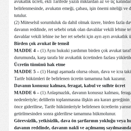
avukatlık ücreti, ekli Tarifede yazılı miktardan az ve üç katınd
belirlenmesinde, avukatın emeği, çabası, işin önemi niteliği ve
tutulur.
(2) Müteselsil sorumluluk da dahil olmak üzere, birden fazla dav
davanın reddinde, ret sebebi ortak olan davalılar vekili lehine te
davalılar vekili lehine ise her ret sebebi için ayrı ayrı avukatlı
Birden çok avukat ile temsil
MADDE 4 –
(1) Aynı hukuki yardımın birden çok avukat tara
durumunda, karşı tarafa bir avukatlık ücretinden fazlası yükleti
Ücretin tümünü hak etme
MADDE 5 –
(1) Hangi aşamada olursa olsun, dava ve icra taki
Tarife hükümleri ile belirlenen ücretin tamamına hak kazanır.
Davanın konusuz kalması, feragat, kabul ve sulhte ücret
MADDE 6 –
(1) Anlaşmazlık, davanın konusuz kalması, feraga
nedenleriyle; delillerin toplanmasına ilişkin ara kararı gereğinin
önce giderilirse, Tarife hükümleriyle belirlenen ücretlerin yarısı
getirilmesinden sonra giderilirse tamamına hükmolunur.
Görevsizlik, yetkisizlik, dava ön şartlarının yokluğu veya 
davanın reddinde, davanın nakli ve açılmamış sayılmasında