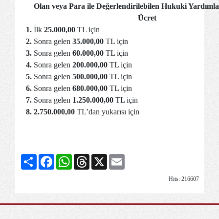
Olan veya Para ile Değerlendirilebilen Hukuki Yardıml
Ücret
1.
İlk
25.000,00
TL için
2.
Sonra gelen
35.000,00
TL için
3.
Sonra gelen
60.000,00
TL için
4.
Sonra gelen
200.000,00
TL için
5.
Sonra gelen
500.000,00
TL için
6.
Sonra gelen
680.000,00
TL için
7.
Sonra gelen
1.250.000,00
TL için
8.
2.750.000,00
TL’dan yukarısı için
Share
Facebook
WhatsApp
Threads
X
Email
Hits: 216607