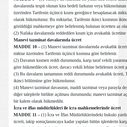
davalarında tespit olunan kira bedeli farkının veya hükmolunan n
üzerinden Tarifenin üçüncü kısmı gereğince hesaplanacak mikta
olarak hükmolunur. Bu miktarlar, Tarifenin ikinci kısmının iki
görüldüğü mahkemeye göre belirlenmiş bulunan ücretten az ol
(2) Nafaka davalarında reddedilen kısım için avukatlık ücretin
Manevi tazminat davalarında ücret
MADDE 10 –
(1) Manevi tazminat davalarında avukatlık ücret
miktar üzerinden Tarifenin üçüncü kısmına göre belirlenir.
(2) Davanın kısmen reddi durumunda, karşı taraf vekili yararın
göre hükmedilecek ücret, davacı vekili lehine belirlenen ücreti
(3) Bu davaların tamamının reddi durumunda avukatlık ücreti, T
ikinci bölümüne göre hükmolunur.
(4) Manevi tazminat davasının, maddi tazminat veya parayla d
diğer taleplerle birlikte açılması durumunda; manevi tazminat aç
bir kalem olarak hükmedilir.
İcra ve iflas müdürlükleri ile icra mahkemelerinde ücret
MADDE 11 –
(1) İcra ve İflas Müdürlüklerindeki hukuki yardı
ücreti, takip sonuçlanıncaya kadar yapılan bütün işlemlerin karş