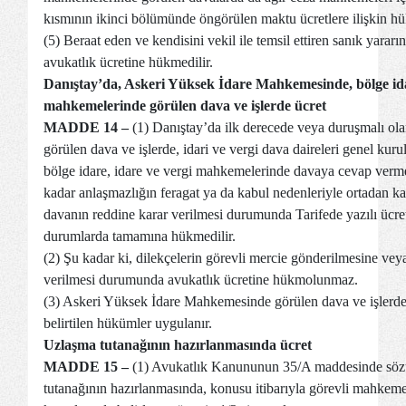
kısmının ikinci bölümünde öngörülen maktu ücretlere ilişkin h
(5) Beraat eden ve kendisini vekil ile temsil ettiren sanık yarar
avukatlık ücretine hükmedilir.
Danıştay’da, Askeri Yüksek İdare Mahkemesinde, bölge ida
mahkemelerinde görülen dava ve işlerde ücret
MADDE 14 –
(1) Danıştay’da ilk derecede veya duruşmalı ola
görülen dava ve işlerde, idari ve vergi dava daireleri genel kurul
bölge idare, idare ve vergi mahkemelerinde davaya cevap verme
kadar anlaşmazlığın feragat ya da kabul nedenleriyle ortadan k
davanın reddine karar verilmesi durumunda Tarifede yazılı ücret
durumlarda tamamına hükmedilir.
(2) Şu kadar ki, dilekçelerin görevli mercie gönderilmesine vey
verilmesi durumunda avukatlık ücretine hükmolunmaz.
(3) Askeri Yüksek İdare Mahkemesinde görülen dava ve işlerde 
belirtilen hükümler uygulanır.
Uzlaşma tutanağının hazırlanmasında ücret
MADDE 15 –
(1) Avukatlık Kanununun 35/A maddesinde sözü
tutanağının hazırlanmasında, konusu itibarıyla görevli mahkemele