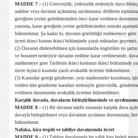
MADDE 7 –
(1) Görevsizlik, yetkisizlik nedeniyle dava dilekç
nakline veya davanın açılmamış sayılmasına; delillerin toplanmas
gereğinin yerine getirilmesinden önce karar verilmesi durumunda
yarısına, karar gereğinin yerine getirilmesinden sonraki aşama
hükmolunur. Şu kadar ki, davanın görüldüğü mahkemeye göre
ücreti ikinci kısmın ikinci bölümünde yazılı miktarları geçemez.
(2) Davanın dinlenebilmesi için kanunlarda öngörülen ön şartın
ve husumet nedeniyle davanın reddine karar verilmesinde, dav
mahkemeye göre Tarifenin ikinci kısmının ikinci bölümünde ya
üzere üçüncü kısımda yazılı avukatlık ücretine hükmolunur.
(3) Kanunlar gereği gönderme, yeni mahkemeler kurulması, işbö
verilen tüm gönderme kararları nedeniyle görevsizlik, gönderme 
verilmesi durumunda avukatlık ücretine hükmedilmez.
Karşılık davada, davaların birleştirilmesinde ve ayrılmasın
MADDE 8 –
(1) Bir davanın takibi sırasında karşılık dava açı
davayla birleştirilmesi veya davaların ayrılması durumunda, her 
hükmolunur.
Nafaka, kira tespiti ve tahliye davalarında ücret
MADDE 9 –
(1) Tahliye davalarında bir yıllık kira bedeli tutarı