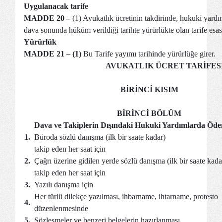
Uygulanacak tarife
MADDE 20 –
(1) Avukatlık ücretinin takdirinde, hukuki yard
dava sonunda hüküm verildiği tarihte yürürlükte olan tarife esas 
Yürürlük
MADDE 21 – (1)
Bu Tarife yayımı tarihinde yürürlüğe girer.
AVUKATLIK ÜCRET TARİFES
BİRİNCİ KISIM
BİRİNCİ BÖLÜM
Dava ve Takiplerin Dışındaki Hukuki Yardımlarda Öde
1.
Büroda sözlü danışma (ilk bir saate kadar)
takip eden her saat için
2.
Çağrı üzerine gidilen yerde sözlü danışma (ilk bir saate kada
takip eden her saat için
3.
Yazılı danışma için
Her türlü dilekçe yazılması, ihbarname, ihtarname, protesto
4.
düzenlenmesinde
5.
Sözleşmeler ve benzeri belgelerin hazırlanması