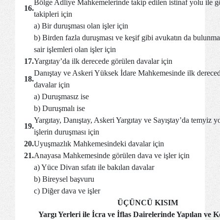
Bölge Adliye Mahkemelerinde takip edilen istinaf yolu ile gö
16.
takipleri için
a) Bir duruşması olan işler için
b) Birden fazla duruşması ve keşif gibi avukatın da bulunma
sair işlemleri olan işler için
17.
Yargıtay’da ilk derecede görülen davalar için
Danıştay ve Askeri Yüksek İdare Mahkemesinde ilk dereced
18.
davalar için
a) Duruşmasız ise
b) Duruşmalı ise
Yargıtay, Danıştay, Askeri Yargıtay ve Sayıştay’da temyiz yo
19.
işlerin duruşması için
20.
Uyuşmazlık Mahkemesindeki davalar için
21.
Anayasa Mahkemesinde görülen dava ve işler için
a) Yüce Divan sıfatı ile bakılan davalar
b) Bireysel başvuru
c) Diğer dava ve işler
ÜÇÜNCÜ KISIM
Yargı Yerleri ile İcra ve İflas Dairelerinde Yapılan ve