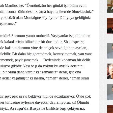
lı Manlius ise, “Ömrünüzün her günkü işi, ölüm evini
attan sonra ölümdesiniz; ama hayatta iken de ölmektesiniz”
k çok sözü olan Montaigne söylüyor: “Dünyaya geldiğiniz
şlarsınız.”
 midir? Sorunun yanıtı muhtelif. Yaşayanlar ise, ölümü en
k kalanlar için bilinebilir bir durumdur. Shakespeare,
ride kalanın durumu yine de en çok sevdiğinden ayrılan,
etilebilir. Bir daha hiç görememek, konuşamamak, yan yana
ememek, paylaşamamak… Bedeninde kocaman bir delik
luyor gibidir. Yaşı başı da yoktur bu ayrılık acısının;
e, bir ölüm daha vardır ki “zamansız” denir, işte ona
cılar yaşatmıştır ki insana, “aman” derler, “aman sıralı
ir şey; pek sırayı bekliyor gibi de gözükmüyor. Öyle çok
her türlüsüne öylesine davetkar davranıyoruz ki! Ölümlü
iriyiz.
Avrupa’da Rusya
ile birlikte başı
çekiyoruz.