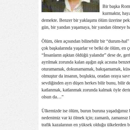
Bir başka Roma
kurmaktır, hay
demekte. Benzer bir yaklaşımı ölüm üzerine pe
gün, bir yandan yaşamaya, bir yandan ölmeye ba
Ölüm, ölen açısından bilinebilir bir “durum-hal”
çok başkalarında yaşarlar ve belki de ölüm, en ço
“İnsanların aşktan öldüğü yalandır” dese de, ge
ayrılmak zorunda kalan aşığın aşk acısına benz
oturamamak, dokunamamak, bakışamamak, küs
olmuştur da insanın, boşlukta, oradan oraya savru
sevdiğinden ayrı düşen herkes bilir bunu, bilir d
katlanmak, katlanmak zorunda kalmak öyle derin a
olsun da…”
Ülkemizde ise ölüm, burun buruna yaşadığımız b
nedenimiz var ki ölmek için; zamanlı, zamansız 
trafik kazalarının en yüksek olduğu ülkelerden b