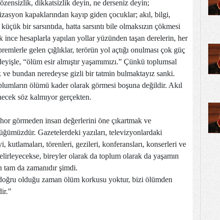
 özensizlik, dikkatsizlik deyin, ne derseniz deyin;
asyon kapaklarından kayıp giden çocuklar; akıl, bilgi,
üçük bir sarsıntıda, hatta sarsıntı bile olmaksızın çökmesi
 ince hesaplarla yapılan yollar yüzünden taşan derelerin, her
remlerle gelen çığlıklar, terörün yol açtığı onulması çok güç
 deyişle, “ölüm esir almıştır yaşamımızı.” Çünkü toplumsal
k ve bundan neredeyse gizli bir tatmin bulmaktayız sanki.
plumların ölümü kader olarak görmesi boşuna değildir. Akıl
necek söz kalmıyor gerçekten.
 hor görmeden insan değerlerini öne çıkartmak ve
ğümüzdür. Gazetelerdeki yazıları, televizyonlardaki
 kutlamaları, törenleri, gezileri, konferansları, konserleri ve
belirleyecekse, bireyler olarak da toplum olarak da yaşamın
 tam da zamanıdır şimdi.
doğru olduğu zaman ölüm korkusu yoktur, bizi ölümden
ir.”