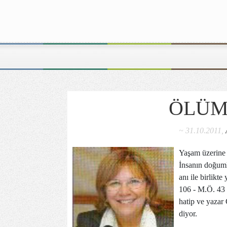
ÖLÜM
~ 31.10.2011,
Yaşam üzerine 
İnsanın doğuml
anı ile birlik
106 - M.Ö. 43 y
hatip ve yazar
diyor.