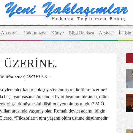
Anasayfa
Hakkımızda
Künye
Bilgi Bankası
Arşivler
İletişim
 ÜZERİNE.
Av. Muazzez ÇÖRTELEK
~
söylenenler kadar çok şey söylenmiş midir ölüm üzerine?
a başlayan yaşam sürecindeki varoluşunun bir anda, ölüm
te yok oluşa dönüşmesini düşünmeyen olmuş mudur? M.Ö.
ılları arasında yaşamış olan Romalı devlet adamı, bilgin,
 Cicero, “Filozofların tüm yaşamı ölüm üstüne düşünmedir”