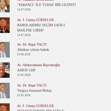
`YABANCI` İLE TUHAF BİR GEZİNTİ
14.07.2026
Av. İ. Güneş GÜRSELER
BAROLARIMIZ SEÇİM SATH-I
MAİLİNE GİRDİ!
14.07.2026
Av. Dr. Başar YALTI
Ahlakını yitiren hukuk
15.06.2026
Av. Abdurrahman Bayramoğlu
ADİOS CHP
22.05.2026
Av. Dr. Başar YALTI
Yargıya Anayasal Blokaj
22.05.2026
Av. İ. Güneş GÜRSELER