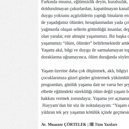
Farkında mısınız, eğitimsizlik deyin, kuralsızlık,
doldurulmayan çukurlardan, kapatılmayan kanaliz
duygu yoksunu açgözlülerin yaptığı binaların en k
ile yaşadığımız ölümler, hesaplanmadan yada çok
yağmurda oluşan sellerin götürdüğü insanlar, dep
olan yaralar, esir almıştır yaşamımızı. Bir başka
yaşamımızı “ölüm, ölümler” belirlemektedir artı
Yaşamı akıl, bilgi ve duygu ile sarmalamayan to
duraklarına uğramayınca, ölüm durağında söyle
Yaşam üzerine daha çok düşünmek, aklı, bilgiyi
çocuklarımıza güzel günler göstermek yükümlülü
programları, günlük yaşama dair ne varsa her şeyi,
elbette eğitimdeki sürekliliği ölüm değil yaşam 
hakkını vermek zorundayız. Yaşama yer açmanın
Hayyam’dan bir söz ile noktalayayım: “Yaşam 
yıldıran tek şey yaşamın kötülük içinde geçmesid
Av. Muazzez ÇÖRTELEK |
Tüm Yazıları