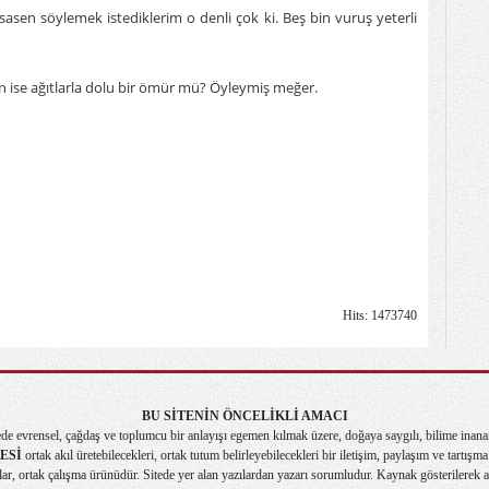
asen söylemek istediklerim o denli çok ki. Beş bin vuruş yeterli
 ise ağıtlarla dolu bir ömür mü? Öyleymiş meğer.
Hits: 1473740
BU SİTENİN ÖNCELİKLİ AMACI
de evrensel, çağdaş ve toplumcu bir anlayışı egemen kılmak üzere, doğaya saygılı, bilime inana
ESİ
ortak akıl üretebilecekleri, ortak tutum belirleyebilecekleri bir iletişim, paylaşım ve tartış
r, ortak çalışma ürünüdür. Sitede yer alan yazılardan yazarı sorumludur. Kaynak gösterilerek alı