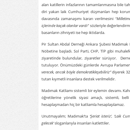
alan katillerin infazlarının tamamlanmasına bile ta
diri yakan laik Cumhuriyet düşmanları hep koru
davasında zamanaşımı kararı verilmesini
“Milletim
içlerinde kaçak olanlar vardı”
sözleriyle değerlendirm
basanların zihniyeti ise hep iktidarda.
Pir Sultan Abdal Derneği Ankara Şubesi
Madımak K
Nöbetine başladı. Sol Parti, CHP, TİP gibi muhalefe
ziyaretinde bulundular, ziyaretler sürüyor. Der
tutuluyor. Önümüzdeki günlerde Avrupa Parlamen
verecek, ancak böyle demokratikleşebiliriz”
diyerek 3
tutan kıymetli insanlara destek verilmelidir.
Madımak Katliamı sistemli bir eylemin devamı. Kahr
öğretilerine yönelik siyasi amaçlı, sistemli, bel
hesaplaşmadan hiç bir katliamla hesaplaşılamaz.
Unutmayalım; Madımak’ta
‘Şeriat isteriz’,
‘Laik Cum
gelecek’
sloganlarıyla insanları katlettiler.