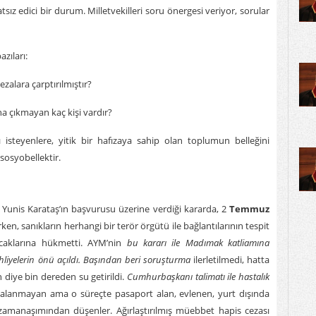
tsız edici bir durum. Milletvekilleri soru önergesi veriyor, sorular
zıları:
cezalara çarptırılmıştır?
ına çıkmayan kaç kişi vardır?
ı isteyenlere, yitik bir hafızaya sahip olan toplumun belleğini
 sosyobellektir.
unis Karataş’ın başvurusu üzerine verdiği kararda, 2
Temmuz
rken, sanıkların herhangi bir terör örgütü ile bağlantılarının tespit
acaklarına hükmetti. AYM’nin
bu kararı ile Madımak katliamına
ahliyelerin önü açıldı. Başından beri soruşturma
ilerletilmedi, hatta
 diye bin dereden su getirildi.
Cumhurbaşkanı talimatı ile hastalık
kalanmayan ama o süreçte pasaport alan, evlenen, yurt dışında
ı zamanaşımından düşenler. Ağırlaştırılmış müebbet hapis cezası