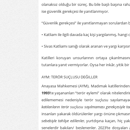
olanaksız olduğu bir süreç. Bu bile başlı başına raha
ise güvenlik gerekçesi ile yanıtlanmıyor.
“Güvenlik gerekçesi” ile yanıtlanmayan sorulardan ba
• Katliam ile ilgili davada kaç kişi yargılanmış, hangi 
• Sivas Katliamı sanığı olarak aranan ve yargı karşıs
Katilleri koruyan unsurlarının ortaya çıkarılmasın
tutanlara yanıt vermiyorlar. Oysa her inkâr, yitik bir
AYM: TERÖR SUÇLUSU DEĞILLER
Anayasa Mahkemesi (AYM), Madımak katillerinden Y
1993
’te yaşananları “terör eylemi” olarak nitelendiri
edilememesi nedeniyle terör suçlusu sayılamay
katılanların terör suçlusu sayılmaması gerekçesiyle t
insanları yakarak öldürülenler yargı önüne çıkmasın
sebebiyle tahliye edilenler,
yurtdışına kaçan, hiç ya
senelerdir bakılan/ beslenenler. 2023’te dosyalar