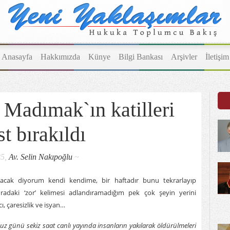
Anasayfa
Hakkımızda
Künye
Bilgi Bankası
Arşivler
İletişim
 Madımak`ın katilleri
st bırakıldı
25,
Av. Selin Nakıpoğlu
~
lacak diyorum kendi kendime, bir haftadır bunu tekrarlayıp
adaki ‘zor’ kelimesi adlandıramadığım pek çok şeyin yerini
ı, çaresizlik ve isyan…
z günü sekiz saat canlı yayında insanların yakılarak öldürülmeleri