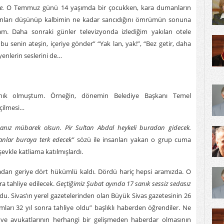
de.
O Temmuz günü 14 yaşımda bir çocukken, kara dumanların
nları düşünüp kalbimin ne kadar sancıdığını ömrümün sonuna
. Daha sonraki günler televizyonda izlediğim yakılan otele
 bu senin ateşin, içeriye gönder” “Yak lan, yak!”, “Bez getir, daha
enlerin seslerini de…
tanık olmuştum. Örneğin, dönemin Belediye Başkanı Temel
eçilmesi…
nız mübarek olsun. Pir Sultan Abdal heykeli buradan gidecek.
lanlar buraya terk edecek”
sözü ile insanları yakan o grup cuma
vkle katliama katılmışlardı.
adan geriye dört hükümlü kaldı. Dördü hariç hepsi aramızda. O
a tahliye edilecek.
Geçtiğimiz Şubat ayında 17 sanık sessiz sedasız
ldu. Sivas’ın yerel gazetelerinden olan Büyük Sivas gazetesinin 26
rı 32 yıl sonra tahliye oldu” başlıklı haberden öğrendiler. Ne
n ve avukatlarının herhangi bir gelişmeden haberdar olmasının