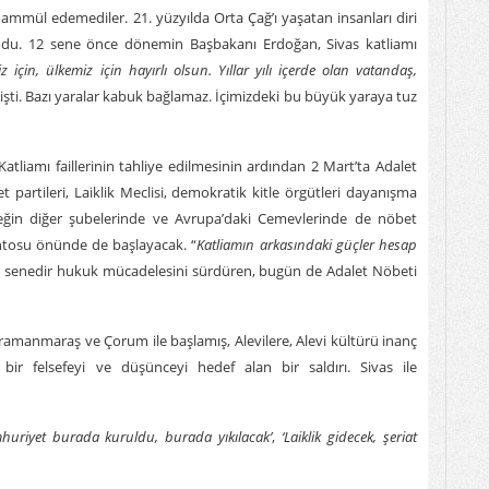
hammül edemediler. 21. yüzyılda Orta Çağ’ı yaşatan insanları diri
ndu. 12 sene önce dönemin Başbakanı Erdoğan, Sivas katliamı
iz için, ülkemiz için hayırlı olsun. Yıllar yılı içerde olan vatandaş,
işti. Bazı yaralar kabuk bağlamaz. İçimizdeki bu büyük yaraya tuz
atliamı
faillerinin tahliye edilmesinin ardından 2 Mart’ta Adalet
t partileri, Laiklik Meclisi, demokratik kitle örgütleri dayanışma
neğin diğer şubelerinde ve Avrupa’daki Cemevlerinde de nöbet
tosu önünde de başlayacak. “
Katliamın arkasındaki güçler hesap
2 senedir hukuk mücadelesini sürdüren, bugün de Adalet Nöbeti
amanmaraş ve Çorum ile başlamış, Alevilere, Alevi kültürü inanç
li bir felsefeyi ve düşünceyi hedef alan bir saldırı. Sivas ile
huriyet burada kuruldu, burada yıkılacak’
,
‘Laiklik gidecek, şeriat