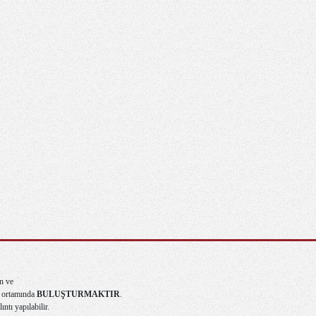
n ve
ma ortamında
BULUŞTURMAKTIR
.
ntı yapılabilir.