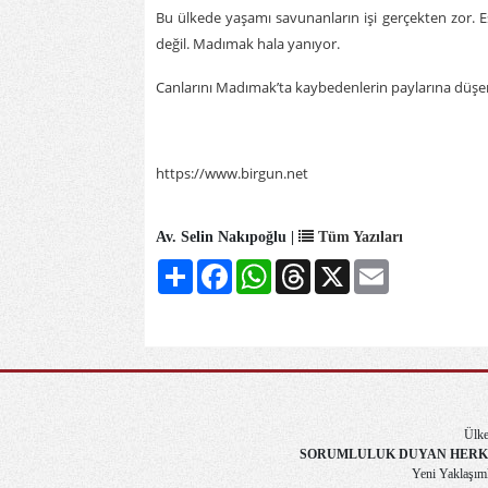
Bu ülkede yaşamı savunanların işi gerçekten zor. Es
değil. Madımak hala yanıyor.
Canlarını Madımak’ta kaybedenlerin paylarına düşen
https://www.birgun.net
Av. Selin Nakıpoğlu |
Tüm Yazıları
Share
Facebook
WhatsApp
Threads
X
Email
Ülke
SORUMLULUK DUYAN HERK
Yeni Yaklaşımla