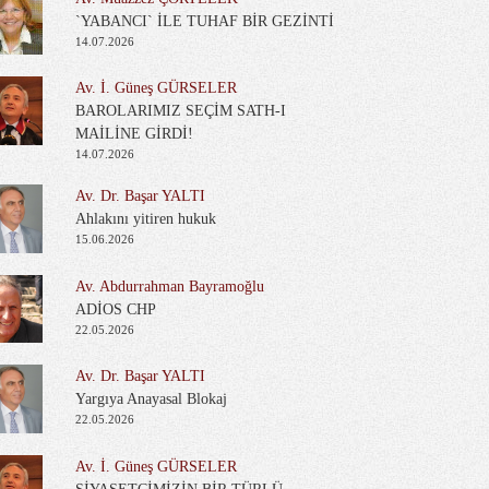
`YABANCI` İLE TUHAF BİR GEZİNTİ
14.07.2026
Av. İ. Güneş GÜRSELER
BAROLARIMIZ SEÇİM SATH-I
MAİLİNE GİRDİ!
14.07.2026
Av. Dr. Başar YALTI
Ahlakını yitiren hukuk
15.06.2026
Av. Abdurrahman Bayramoğlu
ADİOS CHP
22.05.2026
Av. Dr. Başar YALTI
Yargıya Anayasal Blokaj
22.05.2026
Av. İ. Güneş GÜRSELER