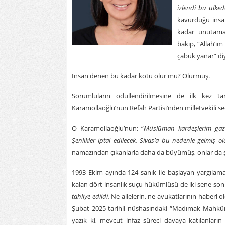
izlendi bu ülke
kavurduğu insa
kadar unutamam
bakıp, “Allah’ım
çabuk yanar” diy
İnsan denen bu kadar kötü olur mu? Olurmuş.
Sorumluların ödüllendirilmesine de ilk kez 
Karamollaoğlu’nun Refah Partisi’nden milletvekili s
O Karamollaoğlu’nun: “
Müslüman kardeşlerim gaza
Şenlikler iptal edilecek. Sivas’a bu nedenle gelmiş o
namazından çıkanlarla daha da büyümüş, onlar da şe
1993 Ekim ayında 124 sanık ile başlayan yargılam
kalan dört insanlık suçu hükümlüsü de iki sene sonr
tahliye edildi.
Ne ailelerin, ne avukatlarının haberi o
Şubat 2025 tarihli nüshasındaki “Madımak Mahkûmla
yazık ki, mevcut infaz süreci davaya katılanları