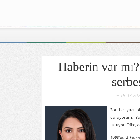
Haberin var mı?
serbe
~ 18.03.20
Zor bir yazı o
duruyorum. Bur
tutuyor. Öfke, ac
19
93’ün 2 Temmu