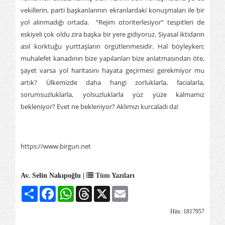
vekillerin, parti başkanlarının ekranlardaki konuşmaları ile bir
yol alınmadığı ortada. “Rejim otoriterlesiyor” tespitleri de
eskiyeli çok oldu zira başka bir yere gidiyoruz. Siyasal iktidarın
asıl korktuğu yurttaşların örgütlenmesidir. Hal böyleyken;
muhalefet kanadının bize yapılanları bize anlatmasından öte,
şayet varsa yol haritasını hayata geçirmesi gerekmiyor mu
artık? Ülkemizde daha hangi zorluklarla, facialarla,
sorumsuzluklarla, yolsuzluklarla yüz yüze kalmamız
bekleniyor? Evet ne bekleniyor? Aklımızı kurcaladı da!
https://www.birgun.net
Av. Selin Nakıpoğlu |
Tüm Yazıları
Share
Facebook
WhatsApp
Threads
X
Email
Hits: 1817957