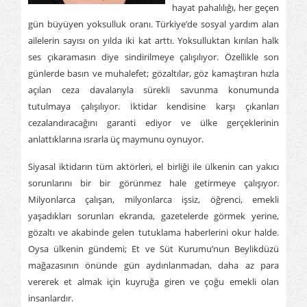
hayat pahalılığı, her geçen
gün büyüyen yoksulluk oranı. Türkiye’de sosyal yardım alan
ailelerin sayısı on yılda iki kat arttı. Yoksulluktan kırılan halk
ses çıkaramasın diye sindirilmeye çalışılıyor. Özellikle son
günlerde basın ve muhalefet; gözaltılar, göz kamaştıran hızla
açılan ceza davalarıyla sürekli savunma konumunda
tutulmaya çalışılıyor. İktidar kendisine karşı çıkanları
cezalandıracağını garanti ediyor ve ülke gerçeklerinin
anlattıklarına ısrarla üç maymunu oynuyor.
Siyasal iktidarın tüm aktörleri, el birliği ile ülkenin can yakıcı
sorunlarını bir bir görünmez hale getirmeye çalışıyor.
Milyonlarca çalışan, milyonlarca işsiz, öğrenci, emekli
yaşadıkları sorunları ekranda, gazetelerde görmek yerine,
gözaltı ve akabinde gelen tutuklama haberlerini okur halde.
Oysa ülkenin gündemi; Et ve Süt Kurumu’nun Beylikdüzü
mağazasının önünde gün aydınlanmadan, daha az para
vererek et almak için kuyruğa giren ve çoğu emekli olan
insanlardır.