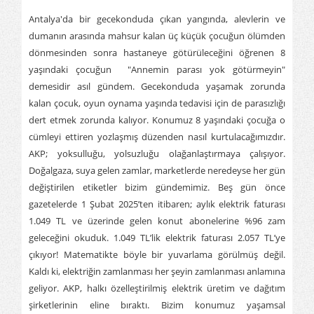
Antalya'da bir gecekonduda çıkan yangında, alevlerin ve
dumanın arasında mahsur kalan üç küçük çocuğun ölümden
dönmesinden sonra hastaneye götürüleceğini öğrenen 8
yaşındaki çocuğun "Annemin parası yok götürmeyin"
demesidir asıl gündem. Gecekonduda yaşamak zorunda
kalan çocuk, oyun oynama yaşında tedavisi için de parasızlığı
dert etmek zorunda kalıyor. Konumuz 8 yaşındaki çocuğa o
cümleyi ettiren yozlaşmış düzenden nasıl kurtulacağımızdır.
AKP; yoksulluğu, yolsuzluğu olağanlaştırmaya çalışıyor.
Doğalgaza, suya gelen zamlar, marketlerde neredeyse her gün
değiştirilen etiketler bizim gündemimiz. Beş gün önce
gazetelerde 1 Şubat 2025’ten itibaren; aylık elektrik faturası
1.049 TL ve üzerinde gelen konut abonelerine %96 zam
geleceğini okuduk. 1.049 TL’lik elektrik faturası 2.057 TL’ye
çıkıyor! Matematikte böyle bir yuvarlama görülmüş değil.
Kaldı ki, elektriğin zamlanması her şeyin zamlanması anlamına
geliyor. AKP, halkı özelleştirilmiş elektrik üretim ve dağıtım
şirketlerinin eline bıraktı. Bizim konumuz yaşamsal