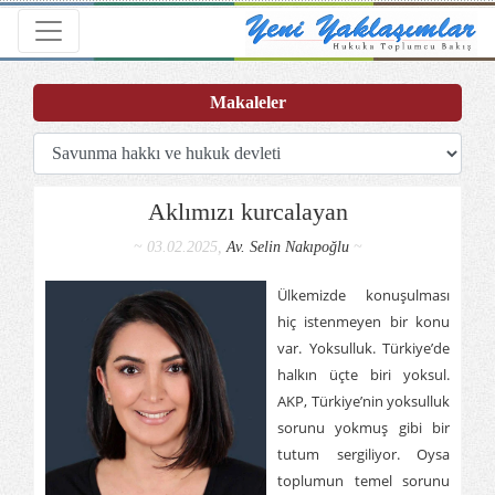
Toggle navigation
Makaleler
Aklımızı kurcalayan
~ 03.02.2025,
Av. Selin Nakıpoğlu
~
Ülkemizde konuşulması
hiç istenmeyen bir konu
var. Yoksulluk. Türkiye’de
halkın üçte biri yoksul.
AKP, Türkiye’nin yoksulluk
sorunu yokmuş gibi bir
tutum sergiliyor. Oysa
toplumun temel sorunu