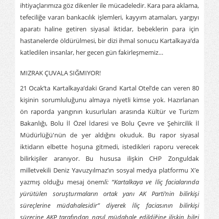
ihtiyaçlarımıza göz dikenler ile mücadeledir. Kara para aklama,
tefeciliğe varan bankacılık işlemleri, kayyım atamaları, yargıyı
aparatı haline getiren siyasal iktidar, bebeklerin para için
hastanelerde öldürülmesi, bir dizi ihmal sonucu Kartalkaya’da
katledilen insanlar, her gecen gün fakirleşmemiz…
MIZRAK ÇUVALA SIĞMIYOR!
21 Ocak’ta Kartalkaya’daki Grand Kartal Otel’de can veren 80
kişinin sorumluluğunu almaya niyetli kimse yok. Hazırlanan
ön raporda yangının kusurluları arasında Kültür ve Turizm
Bakanlığı, Bolu İl Özel İdaresi ve Bolu Çevre ve Şehircilik İl
Müdürlüğü'nün de yer aldığını okuduk. Bu rapor siyasal
iktidarın elbette hoşuna gitmedi, istedikleri raporu verecek
bilirkişiler aranıyor. Bu hususa ilişkin CHP Zonguldak
milletvekili Deniz Yavuzyılmaz’ın sosyal medya platformu X’e
yazmış olduğu mesaj önem
li: “Kartalkaya ve İliç facialarında
yürütülen soruşturmaların ortak yanı AK Parti’nin bilirkişi
süreçlerine müdahalesidir” diyerek İliç faciasının bilirkişi
sürecine AKP tarafından nasıl müdahale edildiğine ilişkin bilgi