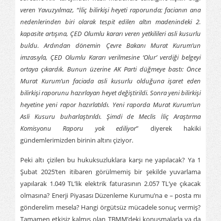
veren Yavuzyılmaz, “İliç bilirkişi heyeti raporunda; facianın ana
nedenlerinden biri olarak tespit edilen altın madenindeki 2.
kapasite artışına, ÇED Olumlu kararı veren yetkilileri asli kusurlu
buldu. Ardından dönemin Çevre Bakanı Murat Kurum’un
imzasıyla, ÇED Olumlu Kararı verilmesine ‘Olur’ verdiği belgeyi
ortaya çıkardık. Bunun üzerine AK Parti düğmeye bastı: Önce
Murat Kurum’un faciada asli kusurlu olduğuna işaret eden
bilirkişi raporunu hazırlayan heyet değiştirildi. Sonra yeni bilirkişi
heyetine yeni rapor hazırlatıldı. Yeni raporda Murat Kurum’un
Asli Kusuru buharlaştırıldı. Şimdi de Meclis İliç Araştırma
Komisyonu Raporu yok ediliyor
” diyerek hakiki
gündemlerimizden birinin altını çiziyor.
Peki altı çizilen bu hukuksuzluklara karşı ne yapılacak? Ya 1
Şubat 2025’ten itibaren görülmemiş bir şekilde yuvarlama
yapılarak 1.049 TL’lik elektrik faturasının 2.057 TL’ye çıkacak
olmasına? Enerji Piyasası Düzenleme Kurumu’na e – posta mı
gönderelim mesela? Hangi örgütsüz mücadele sonuç vermiş?
Tamamen etkisiz kalmış olan TBMM’deki konuşmalarla ya da