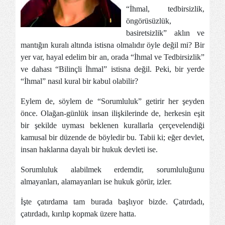
“İhmal, tedbirsizlik,
öngörüsüzlük,
basiretsizlik” aklın ve
mantığın kuralı altında istisna olmalıdır öyle değil mi? Bir
yer var, hayal edelim bir an, orada “İhmal ve Tedbirsizlik”
ve dahası “Bilinçli İhmal” istisna değil. Peki, bir yerde
“İhmal” nasıl kural bir kabul olabilir?
Eylem de, söylem de “Sorumluluk” getirir her şeyden
önce. Olağan-günlük insan ilişkilerinde de, herkesin eşit
bir şekilde uyması beklenen kurallarla çerçevelendiği
kamusal bir düzende de böyledir bu. Tabii ki; eğer devlet,
insan haklarına dayalı bir hukuk devleti ise.
Sorumluluk alabilmek erdemdir, sorumluluğunu
almayanları, alamayanları ise hukuk görür, izler.
İşte çatırdama tam burada başlıyor bizde. Çatırdadı,
çatırdadı, kırılıp kopmak üzere hatta.