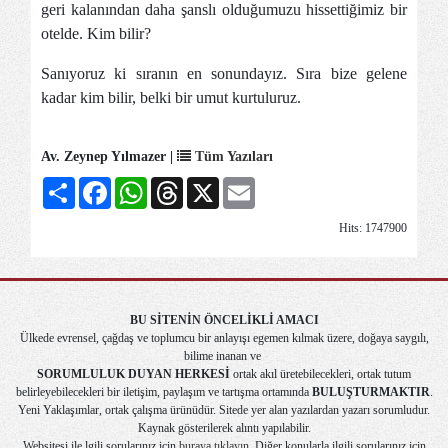
geri kalanından daha şanslı olduğumuzu hissettiğimiz bir
otelde. Kim bilir?
Sanıyoruz ki sıranın en sonundayız. Sıra bize gelene
kadar kim bilir, belki bir umut kurtuluruz.
Av. Zeynep Yılmazer |
Tüm Yazıları
Share
Facebook
WhatsApp
Threads
X
Email
Hits: 1747900
BU SİTENİN ÖNCELİKLİ AMACI
Ülkede evrensel, çağdaş ve toplumcu bir anlayışı egemen kılmak üzere, doğaya saygılı,
bilime inanan ve
SORUMLULUK DUYAN HERKESİ
ortak akıl üretebilecekleri, ortak tutum
belirleyebilecekleri bir iletişim, paylaşım ve tartışma ortamında
BULUŞTURMAKTIR
.
Yeni Yaklaşımlar, ortak çalışma ürünüdür. Sitede yer alan yazılardan yazarı sorumludur.
Kaynak gösterilerek alıntı yapılabilir.
Websitesi ile lgili sorularınız için
buraya tıklayın
. Diğer konularla ilgili sorularınız için