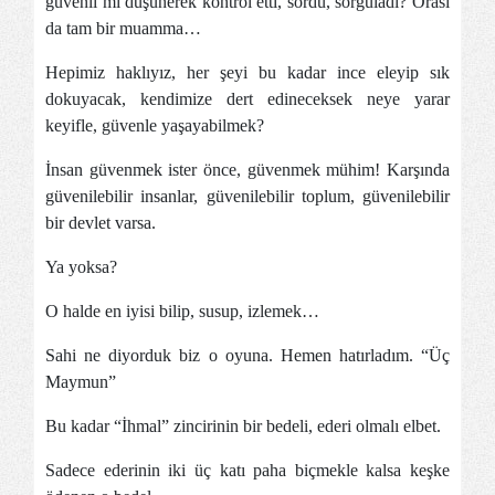
güvenli mi düşünerek kontrol etti, sordu, sorguladı? Orası
da tam bir muamma…
Hepimiz haklıyız, her şeyi bu kadar ince eleyip sık
dokuyacak, kendimize dert edineceksek neye yarar
keyifle, güvenle yaşayabilmek?
İnsan güvenmek ister önce, güvenmek mühim! Karşında
güvenilebilir insanlar, güvenilebilir toplum, güvenilebilir
bir devlet varsa.
Ya yoksa?
O halde en iyisi bilip, susup, izlemek…
Sahi ne diyorduk biz o oyuna. Hemen hatırladım. “Üç
Maymun”
Bu kadar “İhmal” zincirinin bir bedeli, ederi olmalı elbet.
Sadece ederinin iki üç katı paha biçmekle kalsa keşke