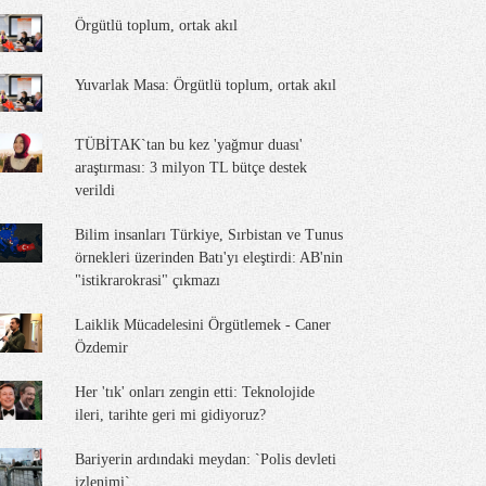
Örgütlü toplum, ortak akıl
Yuvarlak Masa: Örgütlü toplum, ortak akıl
TÜBİTAK`tan bu kez 'yağmur duası'
araştırması: 3 milyon TL bütçe destek
verildi
Bilim insanları Türkiye, Sırbistan ve Tunus
örnekleri üzerinden Batı'yı eleştirdi: AB'nin
"istikrarokrasi" çıkmazı
Laiklik Mücadelesini Örgütlemek - Caner
Özdemir
Her 'tık' onları zengin etti: Teknolojide
ileri, tarihte geri mi gidiyoruz?
Bariyerin ardındaki meydan: `Polis devleti
izlenimi`