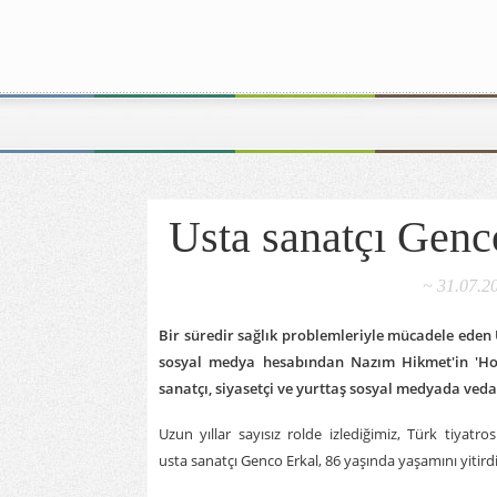
Usta sanatçı Genco
~ 31.07.20
Bir süredir sağlık problemleriyle mücadele eden U
sosyal medya hesabından Nazım Hikmet'in 'Hoşça
sanatçı, siyasetçi ve yurttaş sosyal medyada ved
Uzun yıllar sayısız rolde izlediğimiz, Türk tiyatr
usta
sanatçı
Genco Erkal
, 86 yaşında yaşamını yitirdi