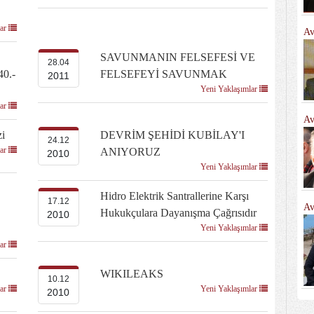
lar
Av
SAVUNMANIN FELSEFESİ VE
28.04
40.-
FELSEFEYİ SAVUNMAK
2011
Yeni Yaklaşımlar
lar
Av
i
DEVRİM ŞEHİDİ KUBİLAY'I
24.12
lar
ANIYORUZ
2010
Yeni Yaklaşımlar
Hidro Elektrik Santrallerine Karşı
17.12
Av
Hukukçulara Dayanışma Çağrısıdır
2010
Yeni Yaklaşımlar
lar
WIKILEAKS
10.12
lar
Yeni Yaklaşımlar
2010