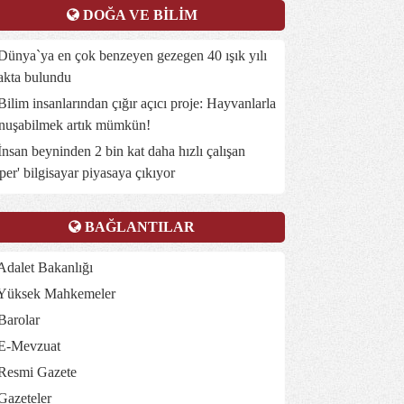
DOĞA VE BİLİM
ünya`ya en çok benzeyen gezegen 40 ışık yılı
akta bulundu
ilim insanlarından çığır açıcı proje: Hayvanlarla
nuşabilmek artık mümkün!
nsan beyninden 2 bin kat daha hızlı çalışan
üper' bilgisayar piyasaya çıkıyor
BAĞLANTILAR
dalet Bakanlığı
Yüksek Mahkemeler
Barolar
E-Mevzuat
Resmi Gazete
Gazeteler