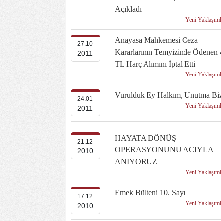
Açıkladı
Yeni Yaklaşım
Anayasa Mahkemesi Ceza
27.10
Kararlarının Temyizinde Ödenen 
2011
TL Harç Alımını İptal Etti
Yeni Yaklaşım
Vurulduk Ey Halkım, Unutma Biz
24.01
Yeni Yaklaşım
2011
HAYATA DÖNÜŞ
21.12
OPERASYONUNU ACIYLA
2010
ANIYORUZ
Yeni Yaklaşım
Emek Bülteni 10. Sayı
17.12
Yeni Yaklaşım
2010