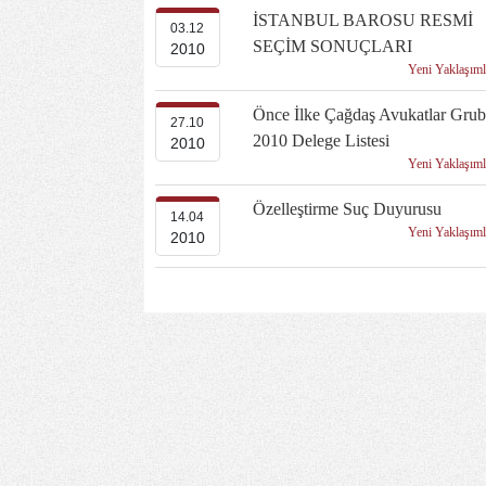
İSTANBUL BAROSU RESMİ
03.12
SEÇİM SONUÇLARI
2010
Yeni Yaklaşım
Önce İlke Çağdaş Avukatlar Gru
27.10
2010 Delege Listesi
2010
Yeni Yaklaşım
Özelleştirme Suç Duyurusu
14.04
Yeni Yaklaşım
2010