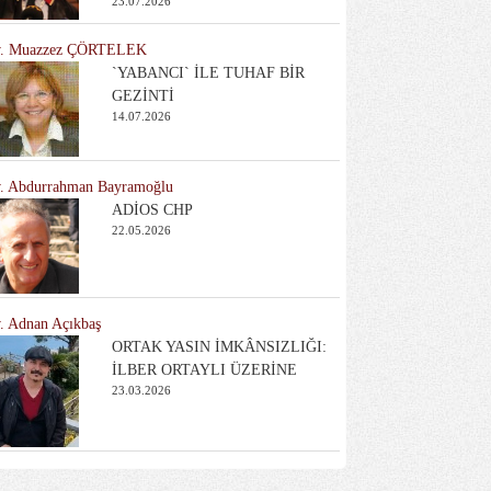
23.07.2026
. Muazzez ÇÖRTELEK
`YABANCI` İLE TUHAF BİR
GEZİNTİ
14.07.2026
. Abdurrahman Bayramoğlu
ADİOS CHP
22.05.2026
. Adnan Açıkbaş
ORTAK YASIN İMKÂNSIZLIĞI:
İLBER ORTAYLI ÜZERİNE
23.03.2026