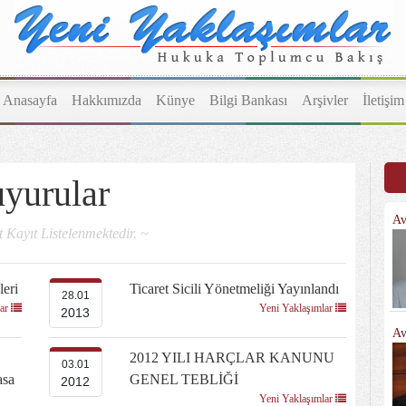
Anasayfa
Hakkımızda
Künye
Bilgi Bankası
Arşivler
İletişim
yurular
Av
 Kayıt Listelenmektedir. ~
leri
Ticaret Sicili Yönetmeliği Yayınlandı
28.01
lar
Yeni Yaklaşımlar
2013
Av
2012 YILI HARÇLAR KANUNU
03.01
asa
GENEL TEBLİĞİ
2012
Yeni Yaklaşımlar