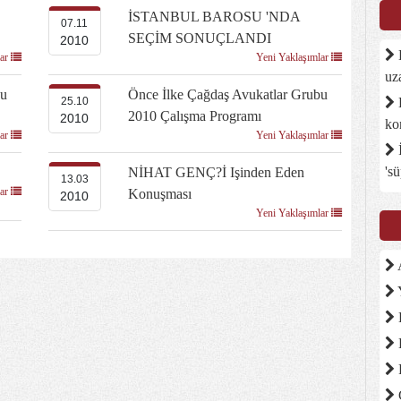
İSTANBUL BAROSU 'NDA
07.11
SEÇİM SONUÇLANDI
2010
D
lar
Yeni Yaklaşımlar
uz
bu
Önce İlke Çağdaş Avukatlar Grubu
B
25.10
2010 Çalışma Programı
2010
ko
lar
Yeni Yaklaşımlar
İ
's
NİHAT GENÇ?İ Işinden Eden
13.03
lar
Konuşması
2010
Yeni Yaklaşımlar
A