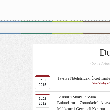
Du
~ Son 18 Adet
Tavsiye Niteliğindeki Ücret Tarife
02.01
Yeni Yaklaşım
2015
"Anonim Şirketler Avukat
21.02
Bulundurmak Zorundadır". Anay
2012
Mahkemesi Gerekçeli Kararını