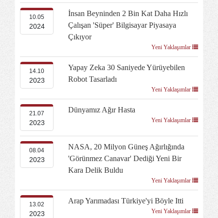
İnsan Beyninden 2 Bin Kat Daha Hızlı
10.05
Çalışan 'süper' Bilgisayar Piyasaya
2024
Çıkıyor
Yeni Yaklaşımlar
Yapay Zeka 30 Saniyede Yürüyebilen
14.10
Robot Tasarladı
2023
Yeni Yaklaşımlar
Dünyamız Ağır Hasta
21.07
Yeni Yaklaşımlar
2023
NASA, 20 Milyon Güneş Ağırlığında
08.04
'görünmez Canavar' Dediği Yeni Bir
2023
Kara Delik Buldu
Yeni Yaklaşımlar
Arap Yarımadası Türkiye'yi Böyle Itti
13.02
Yeni Yaklaşımlar
2023