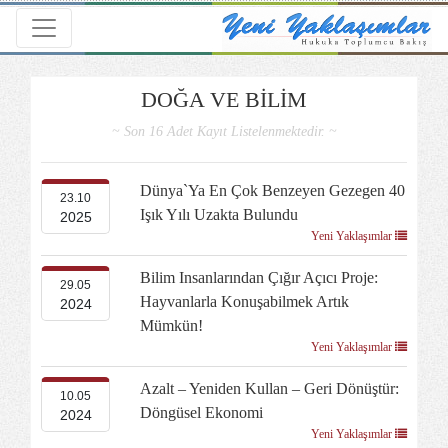
Toggle navigation
DOĞA VE BİLİM
~ Son 16 Adet Kayıt Listelenmektedir. ~
Dünya`ya En Çok Benzeyen Gezegen 40
23.10
Işık Yılı Uzakta Bulundu
2025
Yeni Yaklaşımlar
Bilim Insanlarından Çığır Açıcı Proje:
29.05
Hayvanlarla Konuşabilmek Artık
2024
Mümkün!
Yeni Yaklaşımlar
Azalt – Yeniden Kullan – Geri Dönüştür:
10.05
Döngüsel Ekonomi
2024
Yeni Yaklaşımlar