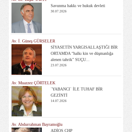
Savunma hakkı ve hukuk devleti
30.07.2026
Av. İ. Güneş GÜRSELER
SİYASETİN YARGISALLAŞTIĞI BİR
ORTAMDA “halkı kin ve düşmanlığa
alenen tahrik” SUÇU...
23.07.2026
Av. Muazzez ÇÖRTELEK
`YABANCI` İLE TUHAF BİR
GEZİNTİ
14.07.2026
Av. Abdurrahman Bayramoğlu
ADİOS CHP