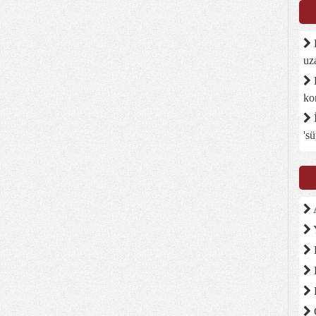
D
uz
B
ko
İ
's
A