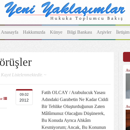
Anasayfa
Hakkımızda
Künye
Bilgi Bankası
Arşivler
İletişim
örüşler
Av
 Kayıt Listelenmektedir. ~
Fatih OLCAY / Arabulucuk Yasası
09.02
lar
Adındaki Garabetin Ne Kadar Ciddi
2012
Bir Tehlike Oluşturduğunun Zaten
Av
Mâlûmunuz Olacağını Düşünerek,
Bu Konuda Ayrıca Ahkâm
Kesmiyorum; Ancak, Bu Konunun