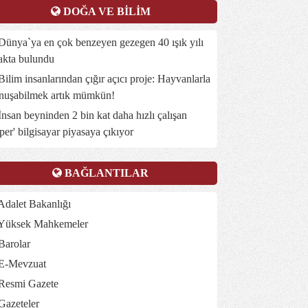
DOĞA VE BİLİM
ünya`ya en çok benzeyen gezegen 40 ışık yılı
akta bulundu
ilim insanlarından çığır açıcı proje: Hayvanlarla
nuşabilmek artık mümkün!
nsan beyninden 2 bin kat daha hızlı çalışan
üper' bilgisayar piyasaya çıkıyor
BAĞLANTILAR
dalet Bakanlığı
Yüksek Mahkemeler
Barolar
E-Mevzuat
Resmi Gazete
Gazeteler