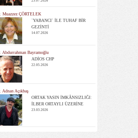
23.07.2026
. Muazzez ÇÖRTELEK
`YABANCI` İLE TUHAF BİR
GEZİNTİ
14.07.2026
. Abdurrahman Bayramoğlu
ADİOS CHP
22.05.2026
. Adnan Açıkbaş
ORTAK YASIN İMKÂNSIZLIĞI:
İLBER ORTAYLI ÜZERİNE
23.03.2026