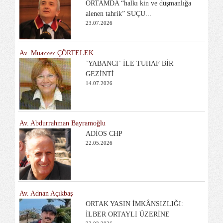
ORTAMDA “halkı kin ve düşmanlığa
alenen tahrik” SUÇU...
23.07.2026
Av. Muazzez ÇÖRTELEK
`YABANCI` İLE TUHAF BİR
GEZİNTİ
14.07.2026
Av. Abdurrahman Bayramoğlu
ADİOS CHP
22.05.2026
Av. Adnan Açıkbaş
ORTAK YASIN İMKÂNSIZLIĞI:
İLBER ORTAYLI ÜZERİNE