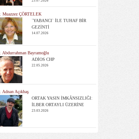
23.07.2026
. Muazzez ÇÖRTELEK
`YABANCI` İLE TUHAF BİR
GEZİNTİ
14.07.2026
. Abdurrahman Bayramoğlu
ADİOS CHP
22.05.2026
. Adnan Açıkbaş
ORTAK YASIN İMKÂNSIZLIĞI:
İLBER ORTAYLI ÜZERİNE
23.03.2026