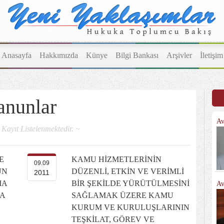
Anasayfa
Hakkımızda
Künye
Bilgi Bankası
Arşivler
İletişim
anunlar
Av
 Kayıt Listelenmektedir. ~
E
KAMU HİZMETLERİNİN
09.09
UN
DÜZENLİ, ETKİN VE VERİMLİ
2011
MA
BİR ŞEKİLDE YÜRÜTÜLMESİNİ
Av
A
SAĞLAMAK ÜZERE KAMU
KURUM VE KURULUŞLARININ
TEŞKİLAT, GÖREV VE