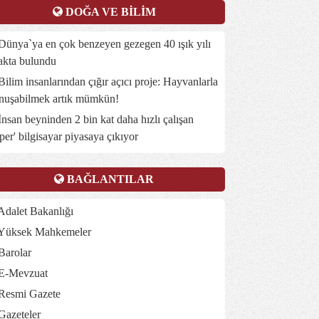
DOĞA VE BİLİM
ünya`ya en çok benzeyen gezegen 40 ışık yılı
akta bulundu
ilim insanlarından çığır açıcı proje: Hayvanlarla
nuşabilmek artık mümkün!
nsan beyninden 2 bin kat daha hızlı çalışan
üper' bilgisayar piyasaya çıkıyor
BAĞLANTILAR
dalet Bakanlığı
Yüksek Mahkemeler
Barolar
E-Mevzuat
Resmi Gazete
Gazeteler