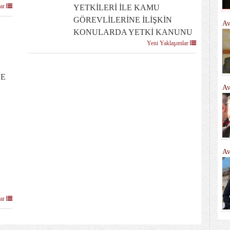
lar
YETKİLERİ İLE KAMU
GÖREVLİLERİNE İLİŞKİN
Av
KONULARDA YETKİ KANUNU
Yeni Yaklaşımlar
VE
Av
Av
lar