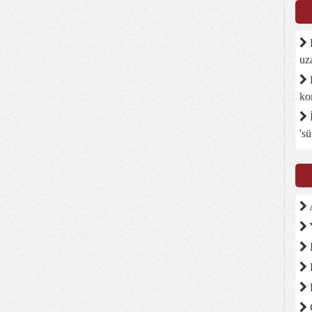
D
uz
B
ko
İ
's
A