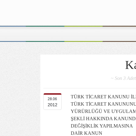
K
~ Son 3 Adet
TÜRK TİCARET KANUNU İL
28.06
TÜRK TİCARET KANUNUN
2012
YÜRÜRLÜĞÜ VE UYGULA
ŞEKLİ HAKKINDA KANUND
DEĞİŞİKLİK YAPILMASINA
DAİR KANUN