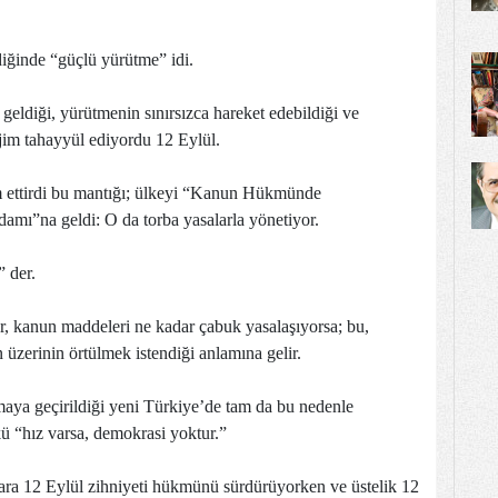
diğinde “güçlü yürütme” idi.
eldiği, yürütmenin sınırsızca hareket edebildiği ve
rejim tahayyül ediyordu 12 Eylül.
 ettirdi bu mantığı; ülkeyi “Kanun Hükmünde
adamı”na geldi: O da torba yasalarla yönetiyor.
” der.
yor, kanun maddeleri ne kadar çabuk yasalaşıyorsa; bu,
 üzerinin örtülmek istendiği anlamına gelir.
lamaya geçirildiği yeni Türkiye’de tam da bu nedenle
 “hız varsa, demokrasi yoktur.”
a 12 Eylül zihniyeti hükmünü sürdürüyorken ve üstelik 12