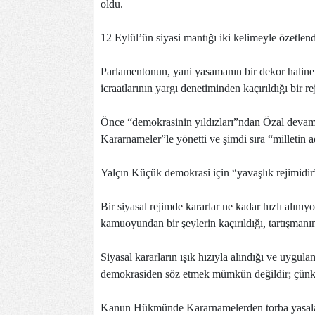
oldu.
12 Eylül’ün siyasi mantığı iki kelimeyle özetlen
Parlamentonun, yani yasamanın bir dekor haline g
icraatlarının yargı denetiminden kaçırıldığı bir 
Önce “demokrasinin yıldızları”ndan Özal devam
Kararnameler”le yönetti ve şimdi sıra “milletin 
Yalçın Küçük demokrasi için “yavaşlık rejimidir
Bir siyasal rejimde kararlar ne kadar hızlı alını
kamuoyundan bir şeylerin kaçırıldığı, tartışmanın
Siyasal kararların ışık hızıyla alındığı ve uygu
demokrasiden söz etmek mümkün değildir; çünkü
Kanun Hükmünde Kararnamelerden torba yasalar