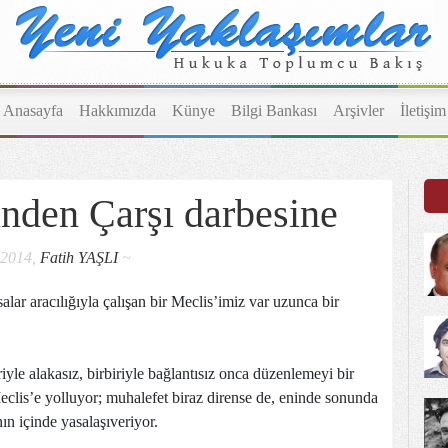
Anasayfa
Hakkımızda
Künye
Bilgi Bankası
Arşivler
İletişim
inden Çarşı darbesine
.2014,
Fatih YAŞLI
~
alar aracılığıyla çalışan bir Meclis’imiz var uzunca bir
yle alakasız, birbiriyle bağlantısız onca düzenlemeyi bir
eclis’e yolluyor; muhalefet biraz dirense de, eninde sonunda
nın içinde yasalaşıveriyor.