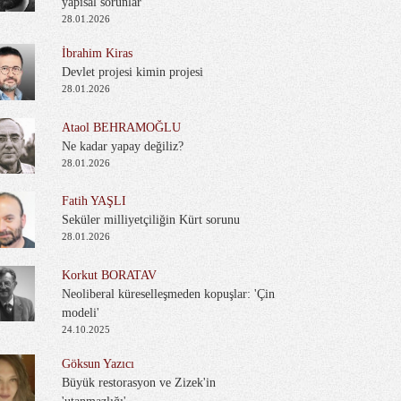
yapısal sorunlar
28.01.2026
İbrahim Kiras
Devlet projesi kimin projesi
28.01.2026
Ataol BEHRAMOĞLU
Ne kadar yapay değiliz?
28.01.2026
Fatih YAŞLI
Seküler milliyetçiliğin Kürt sorunu
28.01.2026
Korkut BORATAV
Neoliberal küreselleşmeden kopuşlar: 'Çin
modeli'
24.10.2025
Göksun Yazıcı
Büyük restorasyon ve Zizek'in