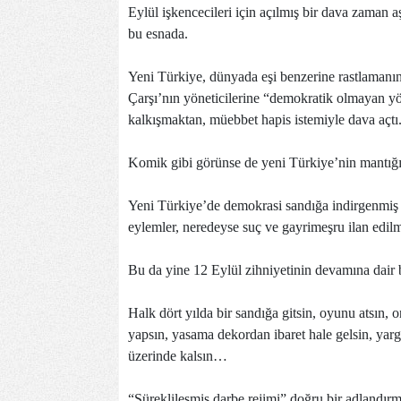
Eylül işkencecileri için açılmış bir dava zaman
bu esnada.
Yeni Türkiye, dünyada eşi benzerine rastlamanın
Çarşı’nın yöneticilerine “demokratik olmayan y
kalkışmaktan, müebbet hapis istemiyle dava açtı
Komik gibi görünse de yeni Türkiye’nin mantığın
Yeni Türkiye’de demokrasi sandığa indirgenmiş 
eylemler, neredeyse suç ve gayrimeşru ilan edi
Bu da yine 12 Eylül zihniyetinin devamına dair bi
Halk dört yılda bir sandığa gitsin, oyunu atsın, 
yapsın, yasama dekordan ibaret hale gelsin, yargı
üzerinde kalsın…
“Süreklileşmiş darbe rejimi” doğru bir adlandırm