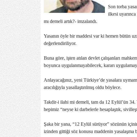
Son torba yasa
ilkesi uyarınc
mı demeli artık?- imzalandı.
Yasanın öyle bir maddesi var ki hemen bütün uz
değerlendiriliyor.
Buna göre, işten atılan devlet çalışanları mahkem
boyunca uygulanmayabilecek, kararı uygulamaya
Anlayacağınız, yeni Türkiye’de yasalara uymama
aracılığıyla yasallaştırılmış oldu böylece.
Takdir-i ilahi mi demeli, tam da 12 Eylül’ün 34
hepimiz “neyse ki darbelerle hesaplaştık, sivilleş
Şaka bir yana, “12 Eylül sürüyor” sözünün içini
izinden gittiği söz konusu maddenin yasalaşma b