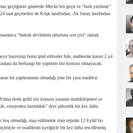
mız geçtiğimiz günlerde Meclis’ten geçti ve “hızlı yürütme”
a 24 saat geçmeden de Köşk tarafından -Ak Saray tarafından
manlarca “hukuk devletinin tabutuna son çivi” olarak
eye başvurup bunu iptal ettirseler bile, mahkeme kararı 2 yıl
nlara da herhangi bir yaptırım söz konusu olmayacak.
nın bir yaptırımının olmadığı yine bir yasa maddesi
. Yılına denk geldi söz konusu yasanın maddeleşmesi ve
tik, vesayetten kurtulduk” diye şükrettik bir kez daha.
n boş olmadığı, inşa edilmekte olan rejimin 12 Eylül’ün
içimiyle ve maddenin içeriğiyle bir kez daha tescillenmiş