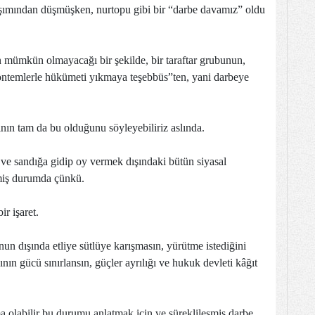
 aşımından düşmüşken, nurtopu gibi bir “darbe davamız” oldu
 mümkün olmayacağı bir şekilde, bir taraftar grubunun,
öntemlerle hükümeti yıkmaya teşebbüs”ten, yani darbeye
.
ın tam da bu olduğunu söyleyebiliriz aslında.
ve sandığa gidip oy vermek dışındaki bütün siyasal
lmiş durumda çünkü.
r işaret.
onun dışında etliye sütlüye karışmasın, yürütme istediğini
nın gücü sınırlansın, güçler ayrılığı ve hukuk devleti kâğıt
a olabilir bu durumu anlatmak için ve süreklileşmiş darbe