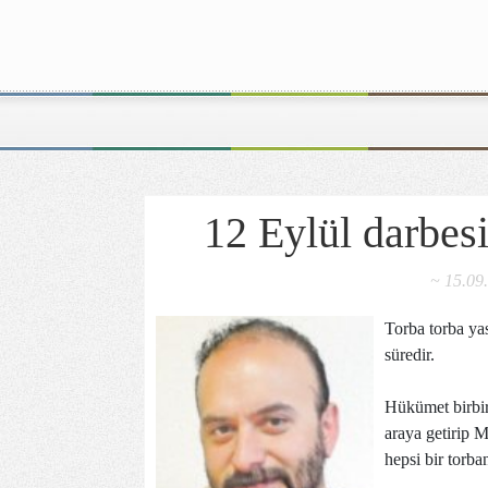
12 Eylül darbes
~ 15.09
Torba torba yas
süredir.
Hükümet birbiri
araya getirip M
hepsi bir torba