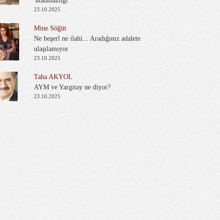
'utanmazlığı'
23.10.2025
Mine Söğüt
Ne beşerî ne ilahi... Aradığınız adalete
ulaşılamıyor
23.10.2025
Taha AKYOL
AYM ve Yargıtay ne diyor?
23.10.2025