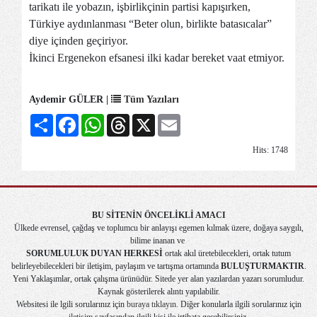
tarikatı ile yobazın, işbirlikçinin partisi kapışırken,
Türkiye aydınlanması “Beter olun, birlikte batasıcalar”
diye içinden geçiriyor.
İkinci Ergenekon efsanesi ilki kadar bereket vaat etmiyor.
Aydemir GÜLER |
Tüm Yazıları
Share
Facebook
WhatsApp
Threads
X
Email
Hits: 1748
BU SİTENİN ÖNCELİKLİ AMACI
Ülkede evrensel, çağdaş ve toplumcu bir anlayışı egemen kılmak üzere, doğaya saygılı,
bilime inanan ve
SORUMLULUK DUYAN HERKESİ
ortak akıl üretebilecekleri, ortak tutum
belirleyebilecekleri bir iletişim, paylaşım ve tartışma ortamında
BULUŞTURMAKTIR
.
Yeni Yaklaşımlar, ortak çalışma ürünüdür. Sitede yer alan yazılardan yazarı sorumludur.
Kaynak gösterilerek alıntı yapılabilir.
Websitesi ile lgili sorularınız için
buraya tıklayın
. Diğer konularla ilgili sorularınız için