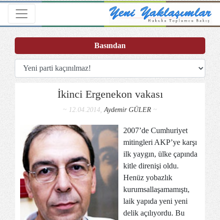
Toggle navigation
Basından
İkinci Ergenekon vakası
~ 12.04.2014,
Aydemir GÜLER
~
2007’de Cumhuriyet
mitingleri AKP’ye karşı
ilk yaygın, ülke çapında
kitle direnişi oldu.
Henüz yobazlık
kurumsallaşamamıştı,
laik yapıda yeni yeni
delik açılıyordu. Bu