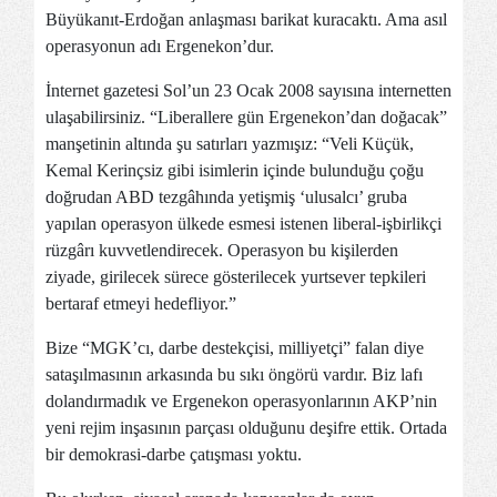
Büyükanıt-Erdoğan anlaşması barikat kuracaktı. Ama asıl
operasyonun adı Ergenekon’dur.
İnternet gazetesi Sol’un 23 Ocak 2008 sayısına internetten
ulaşabilirsiniz. “Liberallere gün Ergenekon’dan doğacak”
manşetinin altında şu satırları yazmışız: “Veli Küçük,
Kemal Kerinçsiz gibi isimlerin içinde bulunduğu çoğu
doğrudan ABD tezgâhında yetişmiş ‘ulusalcı’ gruba
yapılan operasyon ülkede esmesi istenen liberal-işbirlikçi
rüzgârı kuvvetlendirecek. Operasyon bu kişilerden
ziyade, girilecek sürece gösterilecek yurtsever tepkileri
bertaraf etmeyi hedefliyor.”
Bize “MGK’cı, darbe destekçisi, milliyetçi” falan diye
sataşılmasının arkasında bu sıkı öngörü vardır. Biz lafı
dolandırmadık ve Ergenekon operasyonlarının AKP’nin
yeni rejim inşasının parçası olduğunu deşifre ettik. Ortada
bir demokrasi-darbe çatışması yoktu.