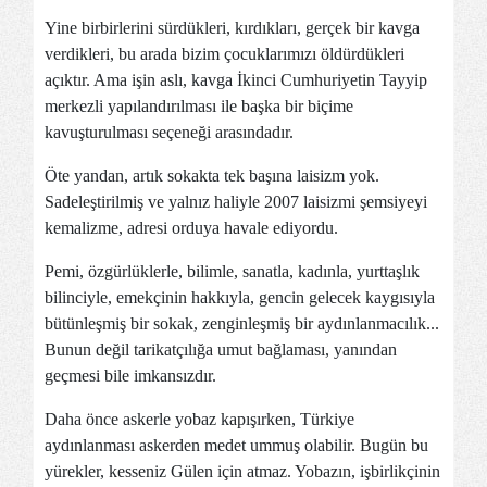
Yine birbirlerini sürdükleri, kırdıkları, gerçek bir kavga
verdikleri, bu arada bizim çocuklarımızı öldürdükleri
açıktır. Ama işin aslı, kavga İkinci Cumhuriyetin Tayyip
merkezli yapılandırılması ile başka bir biçime
kavuşturulması seçeneği arasındadır.
Öte yandan, artık sokakta tek başına laisizm yok.
Sadeleştirilmiş ve yalnız haliyle 2007 laisizmi şemsiyeyi
kemalizme, adresi orduya havale ediyordu.
Pemi, özgürlüklerle, bilimle, sanatla, kadınla, yurttaşlık
bilinciyle, emekçinin hakkıyla, gencin gelecek kaygısıyla
bütünleşmiş bir sokak, zenginleşmiş bir aydınlanmacılık...
Bunun değil tarikatçılığa umut bağlaması, yanından
geçmesi bile imkansızdır.
Daha önce askerle yobaz kapışırken, Türkiye
aydınlanması askerden medet ummuş olabilir. Bugün bu
yürekler, kesseniz Gülen için atmaz. Yobazın, işbirlikçinin