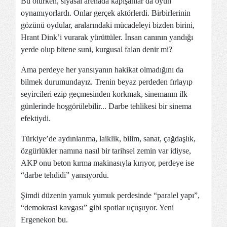
Bu olurken, siyasal arenada kapışanlar da oyun
oynamıyorlardı. Onlar gerçek aktörlerdi. Birbirlerinin
gözünü oydular, aralarındaki mücadeleyi bizden birini,
Hrant Dink’i vurarak yürüttüler. İnsan canının yandığı
yerde olup bitene suni, kurgusal falan denir mi?
Ama perdeye her yansıyanın hakikat olmadığını da
bilmek durumundayız. Trenin beyaz perdeden fırlayıp
seyircileri ezip geçmesinden korkmak, sinemanın ilk
günlerinde hoşgörülebilir... Darbe tehlikesi bir sinema
efektiydi.
Türkiye’de aydınlanma, laiklik, bilim, sanat, çağdaşlık,
özgürlükler namına nasıl bir tarihsel zemin var idiyse,
AKP onu beton kırma makinasıyla kırıyor, perdeye ise
“darbe tehdidi” yansıyordu.
Şimdi düzenin yamuk yumuk perdesinde “paralel yapı”,
“demokrasi kavgası” gibi spotlar uçuşuyor. Yeni
Ergenekon bu.