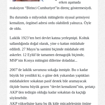
erken aşamada
reaksiyon “Birinci Cumhuriyet”in direnç göstermesiydi.
Bu durumda o milyonluk mitinglerin siyasal şemsiyesi
kemalizm, örgütsel adresi ordu olabilirdi yalnızca. Öyle
de oldu.
Laiklik 1923’ten beri devlet katına yerleşmişti. Koltuk
sallandığında doğal olarak, yine o kattan müdahale
edilirdi. 27 Mayıs’ta samimi biçimde müdahale etti
askerler. 12 Eylül’de tamamen demagojik biçimde,
MSP’nin Konya mitingini dillerine doladılar...
2007’de laiklik savunusu sokağa inmiştir. Bu o kadar
büyük bir yenilikti ki, o güne dek yukarıdan yaptıkları
müdahalelere sokaktan pasif destek bile aramayacak
ölçüde burnu büyük gezen “devlet kemalizmi”nin, şeriatçı
AKP’den tedirgin olduğu kadar sokaktan da kaçtığı
söylenebilir.
AKP yükselişine karşı bu ilk kitle mücadelesinin önüne