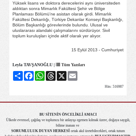
Yüksek lisans ve doktora derecelerini aynı üniversiteden
aldıktan sonra Mimarlık Fakültesi Şehir ve Bölge
Planlaması Bölümü’ne asistan olarak girdi. Mimarlık
Fakültesi Dekanlığı, Türkiye Dekanlar Konseyi Başkanlığı,
Bölüm Başkanlığı görevlerinde bulundu. Ulusal ve
uluslararası alandaki çalışmalarını sürdürüyor. Sivil
toplum kuruluşları içinde aktif olarak yer alıyor.
15 Eylül 2013 - Cumhuriyet
Leyla TAVŞANOĞLU |
Tüm Yazıları
Share
Facebook
WhatsApp
Threads
X
Email
Hits: 516987
BU SİTENİN ÖNCELİKLİ AMACI
Ülkede evrensel, çağdaş ve toplumcu bir anlayışı egemen kılmak üzere, doğaya saygılı,
bilime inanan ve
SORUMLULUK DUYAN HERKESİ
ortak akıl üretebilecekleri, ortak tutum