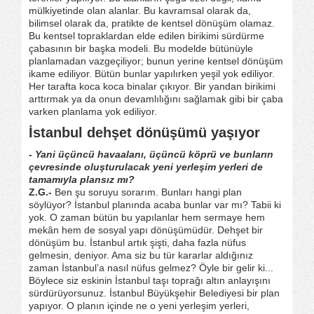
mülkiyetinde olan alanlar. Bu kavramsal olarak da,
bilimsel olarak da, pratikte de kentsel dönüşüm olamaz.
Bu kentsel topraklardan elde edilen birikimi sürdürme
çabasının bir başka modeli. Bu modelde bütünüyle
planlamadan vazgeçiliyor; bunun yerine kentsel dönüşüm
ikame ediliyor. Bütün bunlar yapılırken yeşil yok ediliyor.
Her tarafta koca koca binalar çıkıyor. Bir yandan birikimi
arttırmak ya da onun devamlılığını sağlamak gibi bir çaba
varken planlama yok ediliyor.
İstanbul dehşet dönüşümü yaşıyor
- Yani üçüncü havaalanı, üçüncü köprü ve bunların
çevresinde oluşturulacak yeni yerleşim yerleri de
tamamıyla plansız mı?
Z.G.-
Ben şu soruyu sorarım. Bunları hangi plan
söylüyor? İstanbul planında acaba bunlar var mı? Tabii ki
yok. O zaman bütün bu yapılanlar hem sermaye hem
mekân hem de sosyal yapı dönüşümüdür. Dehşet bir
dönüşüm bu. İstanbul artık şişti, daha fazla nüfus
gelmesin, deniyor. Ama siz bu tür kararlar aldığınız
zaman İstanbul’a nasıl nüfus gelmez? Öyle bir gelir ki...
Böylece siz eskinin İstanbul taşı toprağı altın anlayışını
sürdürüyorsunuz. İstanbul Büyükşehir Belediyesi bir plan
yapıyor. O planın içinde ne o yeni yerleşim yerleri,