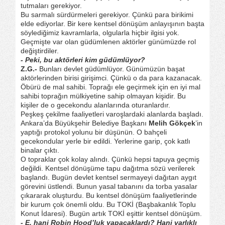
tutmaları gerekiyor.
Bu sarmalı sürdürmeleri gerekiyor. Çünkü para birikimi
elde ediyorlar. Bir kere kentsel dönüşüm anlayışının başta
söylediğimiz kavramlarla, olgularla hiçbir ilgisi yok.
Geçmişte var olan güdümlenen aktörler günümüzde rol
değiştirdiler.
- Peki, bu aktörleri kim güdümlüyor?
Z.G.-
Bunları devlet güdümlüyor. Günümüzün başat
aktörlerinden birisi girişimci. Çünkü o da para kazanacak.
Öbürü de mal sahibi. Toprağı ele geçirmek için en iyi mal
sahibi toprağın mülkiyetine sahip olmayan kişidir. Bu
kişiler de o gecekondu alanlarında oturanlardır.
Peşkeş çekilme faaliyetleri varoşlardaki alanlarda başladı.
Ankara’da Büyükşehir Belediye Başkanı
Melih Gökçek
’in
yaptığı protokol yolunu bir düşünün. O bahçeli
gecekondular yerle bir edildi. Yerlerine garip, çok katlı
binalar çıktı.
O topraklar çok kolay alındı. Çünkü hepsi tapuya geçmiş
değildi. Kentsel dönüşüme tapu dağıtma sözü verilerek
başlandı. Bugün devlet kentsel sermayeyi dağıtan aygıt
görevini üstlendi. Bunun yasal tabanını da torba yasalar
çıkararak oluşturdu. Bu kentsel dönüşüm faaliyetlerinde
bir kurum çok önemli oldu. Bu TOKİ (Başbakanlık Toplu
Konut İdaresi). Bugün artık TOKİ eşittir kentsel dönüşüm.
- E, hani Robin Hood’luk yapacaklardı? Hani varlıklı