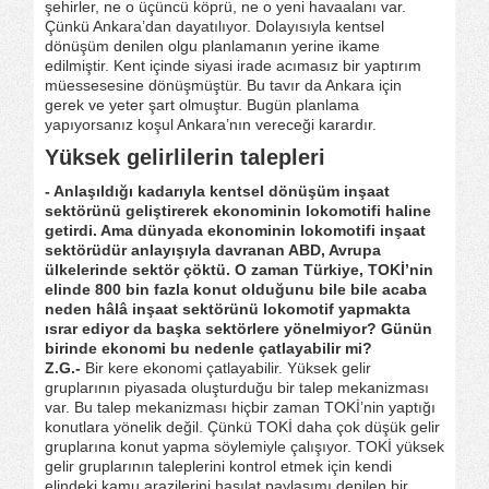
şehirler, ne o üçüncü köprü, ne o yeni havaalanı var.
Çünkü Ankara’dan dayatılıyor. Dolayısıyla kentsel
dönüşüm denilen olgu planlamanın yerine ikame
edilmiştir. Kent içinde siyasi irade acımasız bir yaptırım
müessesesine dönüşmüştür. Bu tavır da Ankara için
gerek ve yeter şart olmuştur. Bugün planlama
yapıyorsanız koşul Ankara’nın vereceği karardır.
Yüksek gelirlilerin talepleri
- Anlaşıldığı kadarıyla kentsel dönüşüm inşaat
sektörünü geliştirerek ekonominin lokomotifi haline
getirdi. Ama dünyada ekonominin lokomotifi inşaat
sektörüdür anlayışıyla davranan ABD, Avrupa
ülkelerinde sektör çöktü. O zaman Türkiye, TOKİ’nin
elinde 800 bin fazla konut olduğunu bile bile acaba
neden hâlâ inşaat sektörünü lokomotif yapmakta
ısrar ediyor da başka sektörlere yönelmiyor? Günün
birinde ekonomi bu nedenle çatlayabilir mi?
Z.G.-
Bir kere ekonomi çatlayabilir. Yüksek gelir
gruplarının piyasada oluşturduğu bir talep mekanizması
var. Bu talep mekanizması hiçbir zaman TOKİ’nin yaptığı
konutlara yönelik değil. Çünkü TOKİ daha çok düşük gelir
gruplarına konut yapma söylemiyle çalışıyor. TOKİ yüksek
gelir gruplarının taleplerini kontrol etmek için kendi
elindeki kamu arazilerini hasılat paylaşımı denilen bir