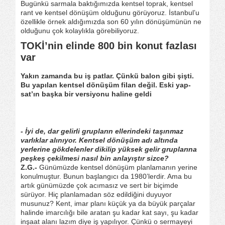
Bugünkü sarmala baktığımızda kentsel toprak, kentsel
rant ve kentsel dönüşüm olduğunu görüyoruz. İstanbul’u
özellikle örnek aldığımızda son 60 yılın dönüşümünün ne
olduğunu çok kolaylıkla görebiliyoruz.
TOKİ’nin elinde 800 bin konut fazlası
var
Yakın zamanda bu iş patlar. Çünkü balon gibi şişti.
Bu yapılan kentsel dönüşüm filan değil. Eski yap-
sat’ın başka bir versiyonu haline geldi
- İyi de, dar gelirli grupların ellerindeki taşınmaz
varlıklar alınıyor. Kentsel dönüşüm adı altında
yerlerine gökdelenler dikilip yüksek gelir gruplarına
peşkeş çekilmesi nasıl bin anlayıştır sizce?
Z.G.-
Günümüzde kentsel dönüşüm planlamanın yerine
konulmuştur. Bunun başlangıcı da 1980’lerdir. Ama bu
artık günümüzde çok acımasız ve sert bir biçimde
sürüyor. Hiç planlamadan söz edildiğini duyuyor
musunuz? Kent, imar planı küçük ya da büyük parçalar
halinde imarcılığı bile aratan şu kadar kat sayı, şu kadar
inşaat alanı lazım diye iş yapılıyor. Çünkü o sermayeyi