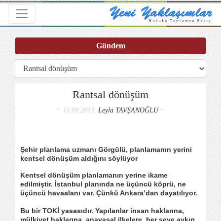
Toggle navigation
Gündem
Rantsal dönüşüm
~ 15.09.2013,
Leyla TAVŞANOĞLU
~
Şehir planlama uzmanı Görgülü, planlamanın yerini
kentsel dönüşüm aldığını söylüyor
Kentsel dönüşüm planlamanın yerine ikame
edilmiştir. İstanbul planında ne üçüncü köprü, ne
üçüncü havaalanı var. Çünkü Ankara’dan dayatılıyor.
Bu bir TOKİ yasasıdır. Yapılanlar insan haklarına,
mülkiyet haklarına, anayasal ilkelere, her şeye aykırı.