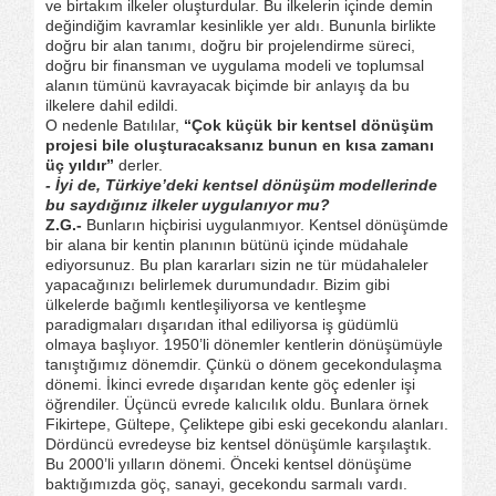
ve birtakım ilkeler oluşturdular. Bu ilkelerin içinde demin
değindiğim kavramlar kesinlikle yer aldı. Bununla birlikte
doğru bir alan tanımı, doğru bir projelendirme süreci,
doğru bir finansman ve uygulama modeli ve toplumsal
alanın tümünü kavrayacak biçimde bir anlayış da bu
ilkelere dahil edildi.
O nedenle Batılılar,
“Çok küçük bir kentsel dönüşüm
projesi bile oluşturacaksanız bunun en kısa zamanı
üç yıldır”
derler.
- İyi de, Türkiye’deki kentsel dönüşüm modellerinde
bu saydığınız ilkeler uygulanıyor mu?
Z.G.-
Bunların hiçbirisi uygulanmıyor. Kentsel dönüşümde
bir alana bir kentin planının bütünü içinde müdahale
ediyorsunuz. Bu plan kararları sizin ne tür müdahaleler
yapacağınızı belirlemek durumundadır. Bizim gibi
ülkelerde bağımlı kentleşiliyorsa ve kentleşme
paradigmaları dışarıdan ithal ediliyorsa iş güdümlü
olmaya başlıyor. 1950’li dönemler kentlerin dönüşümüyle
tanıştığımız dönemdir. Çünkü o dönem gecekondulaşma
dönemi. İkinci evrede dışarıdan kente göç edenler işi
öğrendiler. Üçüncü evrede kalıcılık oldu. Bunlara örnek
Fikirtepe, Gültepe, Çeliktepe gibi eski gecekondu alanları.
Dördüncü evredeyse biz kentsel dönüşümle karşılaştık.
Bu 2000’li yılların dönemi. Önceki kentsel dönüşüme
baktığımızda göç, sanayi, gecekondu sarmalı vardı.