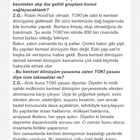
kesimden alıp dar gelirli gruplara konut
sağlayacaklardı?
Z.G.-
Robin Hood’luk olmadı. TOKİ’yle tabii ki kentsel
dönüşüme gidilmedi. Bir sürü kentimizde dağ başlarında
bile konutlar yapıldı. Bunlara ihtiyaç olup olmadığına da
bakılmadı. Şu anda TOKİ’nin elinde 800 bin civarında
konut fazlası olduğu biliniyor.
Bakın, yakın zamanda bu iş patlar. Çünkü balon gibi şişti.
Bu yapılan kentsel dönüşüm filan değil. Eski yap-sat’ın
başka bir versiyonu haline geldi. Buna kentsel dönüşüm
demek kentsel dönüşüm kavramına çok ciddi biçimde
haksızlık etmek olur.
- Bu kentsel dönüşüm yasasına zaten TOKİ yasası
diye isim takmadılar mı?
Z.G.-
Artık buna TOKİ yasası diyorlar. Diyelim ki mülk
sahibi mülkünün kentsel dönüşüm çerçevesinde elinden
alınmasına karşı çıkıyor. Üçte iki çoğunluk yetiyor, evini
elinden alırım, elektriğini, suyunu keserim, sen ancak
bedel konusunda dava açabilirsin, tehdidiyle karşılaşıyor.
Bu yapılanlar insan haklarına, mülkiyet haklarına,
anayasal ilkelere, her şeye aykırı. Diyelim ki binada
depreme dayanıksızlık sorunu var. O zaman bunu oturur,
insanlarla birlikte yaparsınız.
Son zamanlarda kentsel dönüşümün başladığı yerlerde
törenler yapılıyor. Bu alanların çoğu özel değil, kamu