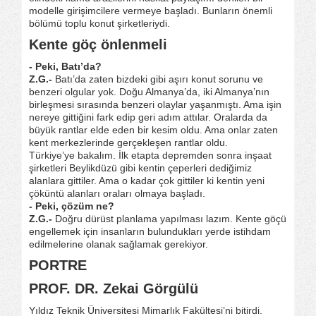
modelle girişimcilere vermeye başladı. Bunların önemli
bölümü toplu konut şirketleriydi.
Kente göç önlenmeli
- Peki, Batı’da?
Z.G.-
Batı’da zaten bizdeki gibi aşırı konut sorunu ve
benzeri olgular yok. Doğu Almanya’da, iki Almanya’nın
birleşmesi sırasında benzeri olaylar yaşanmıştı. Ama işin
nereye gittiğini fark edip geri adım attılar. Oralarda da
büyük rantlar elde eden bir kesim oldu. Ama onlar zaten
kent merkezlerinde gerçekleşen rantlar oldu.
Türkiye’ye bakalım. İlk etapta depremden sonra inşaat
şirketleri Beylikdüzü gibi kentin çeperleri dediğimiz
alanlara gittiler. Ama o kadar çok gittiler ki kentin yeni
çöküntü alanları oraları olmaya başladı.
- Peki, çözüm ne?
Z.G.-
Doğru dürüst planlama yapılması lazım. Kente göçü
engellemek için insanların bulundukları yerde istihdam
edilmelerine olanak sağlamak gerekiyor.
PORTRE
PROF. DR. Zekai Görgülü
Yıldız Teknik Üniversitesi Mimarlık Fakültesi’ni bitirdi.