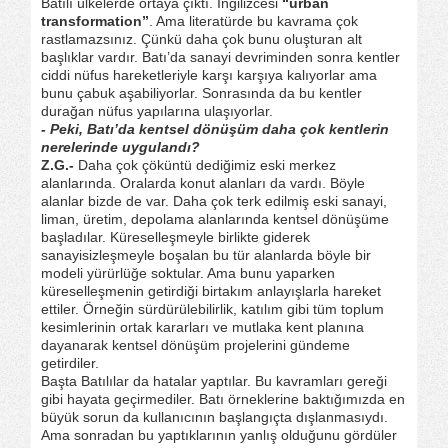
Batılı ülkelerde ortaya çıktı. İngilizcesi
“urban
transformation”
. Ama literatürde bu kavrama çok
rastlamazsınız. Çünkü daha çok bunu oluşturan alt
başlıklar vardır. Batı’da sanayi devriminden sonra kentler
ciddi nüfus hareketleriyle karşı karşıya kalıyorlar ama
bunu çabuk aşabiliyorlar. Sonrasında da bu kentler
durağan nüfus yapılarına ulaşıyorlar.
- Peki, Batı’da kentsel dönüşüm daha çok kentlerin
nerelerinde uygulandı?
Z.G.-
Daha çok çöküntü dediğimiz eski merkez
alanlarında. Oralarda konut alanları da vardı. Böyle
alanlar bizde de var. Daha çok terk edilmiş eski sanayi,
liman, üretim, depolama alanlarında kentsel dönüşüme
başladılar. Küreselleşmeyle birlikte giderek
sanayisizleşmeyle boşalan bu tür alanlarda böyle bir
modeli yürürlüğe soktular. Ama bunu yaparken
küreselleşmenin getirdiği birtakım anlayışlarla hareket
ettiler. Örneğin sürdürülebilirlik, katılım gibi tüm toplum
kesimlerinin ortak kararları ve mutlaka kent planına
dayanarak kentsel dönüşüm projelerini gündeme
getirdiler.
Başta Batılılar da hatalar yaptılar. Bu kavramları gereği
gibi hayata geçirmediler. Batı örneklerine baktığımızda en
büyük sorun da kullanıcının başlangıçta dışlanmasıydı.
Ama sonradan bu yaptıklarının yanlış olduğunu gördüler