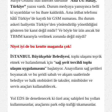
Suriye Ordusu’nun internet sitesinde “
Ana Üs: Hatay,
Türkiye”
yazısı vardı. Durum medyaya yansıyınca belli
ki uyarıldılar ve bu ibare kaldırıldı. Ama irtibat telefonu
hâlâ Türkiye’de kayıtlı bir GSM numarası. Bu durum
askeri faaliyetin Türkiye’den yönlendirilip yönetildiğini
gösteren bir kanıt değil midir? Ve böyle bir izin ancak bir
TBMM kararıyla verilmek zorunda değil miydi?
Niyet iyi de bu kentte maganda çok!
İSTANBUL Büyükşehir Belediyesi
, toplu ulaşımı teşvik
etmek ve hızlandırmak için “
sağ şerit tercihli toplu
ulaşım uygulamasını
” başlatıyor. Anayolların sağ şeritleri
boyanacak ve bu şeridi sabah ve akşam saatlerinde
belediye ve halk otobüsleri ile taksiler, minibüsler ve
servis araçları kullanabilecek.
Yol EDS ile denetlenecek ki özel araç sahipleri bu yolları
kullanmasınlar, araçlarını park edip trafiği tıkamasınlar.