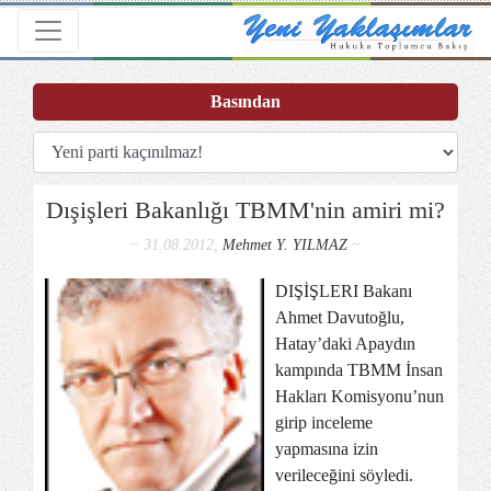
Toggle navigation
Basından
Dışişleri Bakanlığı TBMM'nin amiri mi?
~ 31.08.2012,
Mehmet Y. YILMAZ
~
DIŞİŞLERI Bakanı
Ahmet Davutoğlu,
Hatay’daki Apaydın
kampında TBMM İnsan
Hakları Komisyonu’nun
girip inceleme
yapmasına izin
verileceğini söyledi.