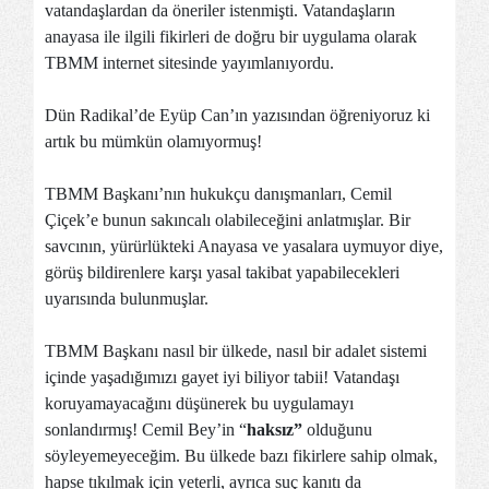
vatandaşlardan da öneriler istenmişti. Vatandaşların
anayasa ile ilgili fikirleri de doğru bir uygulama olarak
TBMM internet sitesinde yayımlanıyordu.
Dün Radikal’de Eyüp Can’ın yazısından öğreniyoruz ki
artık bu mümkün olamıyormuş!
TBMM Başkanı’nın hukukçu danışmanları, Cemil
Çiçek’e bunun sakıncalı olabileceğini anlatmışlar. Bir
savcının, yürürlükteki Anayasa ve yasalara uymuyor diye,
görüş bildirenlere karşı yasal takibat yapabilecekleri
uyarısında bulunmuşlar.
TBMM Başkanı nasıl bir ülkede, nasıl bir adalet sistemi
içinde yaşadığımızı gayet iyi biliyor tabii! Vatandaşı
koruyamayacağını düşünerek bu uygulamayı
sonlandırmış! Cemil Bey’in “
haksız”
olduğunu
söyleyemeyeceğim. Bu ülkede bazı fikirlere sahip olmak,
hapse tıkılmak için yeterli, ayrıca suç kanıtı da