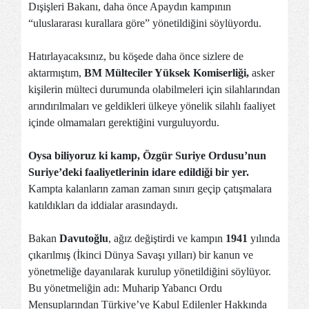
Dışişleri Bakanı, daha önce Apaydın kampının
“uluslararası kurallara göre” yönetildiğini söylüyordu.
Hatırlayacaksınız, bu köşede daha önce sizlere de
aktarmıştım,
BM Mülteciler Yüksek Komiserliği,
asker
kişilerin mülteci durumunda olabilmeleri için silahlarından
arındırılmaları ve geldikleri ülkeye yönelik silahlı faaliyet
içinde olmamaları gerektiğini vurguluyordu.
Oysa biliyoruz ki kamp, Özgür Suriye Ordusu’nun
Suriye’deki faaliyetlerinin idare edildiği bir yer.
Kampta kalanların zaman zaman sınırı geçip çatışmalara
katıldıkları da iddialar arasındaydı.
Bakan
Davutoğlu
, ağız değiştirdi ve kampın
1941
yılında
çıkarılmış (İkinci Dünya Savaşı yılları) bir kanun ve
yönetmeliğe dayanılarak kurulup yönetildiğini söylüyor.
Bu yönetmeliğin adı: Muharip Yabancı Ordu
Mensuplarından Türkiye’ye Kabul Edilenler Hakkında