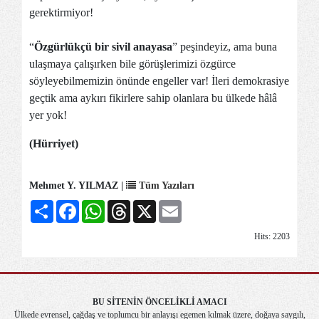
gerektirmiyor!
“
Özgürlükçü bir sivil anayasa
” peşindeyiz, ama buna
ulaşmaya çalışırken bile görüşlerimizi özgürce
söyleyebilmemizin önünde engeller var! İleri demokrasiye
geçtik ama aykırı fikirlere sahip olanlara bu ülkede hâlâ
yer yok!
(Hürriyet)
Mehmet Y. YILMAZ |
Tüm Yazıları
Share
Facebook
WhatsApp
Threads
X
Email
Hits: 2203
BU SİTENİN ÖNCELİKLİ AMACI
Ülkede evrensel, çağdaş ve toplumcu bir anlayışı egemen kılmak üzere, doğaya saygılı,