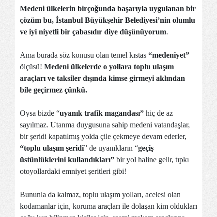
Medeni ülkelerin birçoğunda başarıyla uygulanan bir
çözüm bu, İstanbul Büyükşehir Belediyesi’nin olumlu
ve iyi niyetli bir çabasıdır diye düşünüyorum
.
Ama burada söz konusu olan temel kıstas
“medeniyet”
ölçüsü!
Medeni ülkelerde o yollara toplu ulaşım
araçları ve taksiler dışında kimse girmeyi aklından
bile geçirmez çünkü.
Oysa bizde “
uyanık trafik magandası”
hiç de az
sayılmaz. Utanma duygusuna sahip medeni vatandaşlar,
bir şeridi kapatılmış yolda çile çekmeye devam ederler,
“toplu ulaşım şeridi
” de uyanıkların “
geçiş
üstünlüklerini kullandıkları”
bir yol haline gelir, tıpkı
otoyollardaki emniyet şeritleri gibi!
Bununla da kalmaz, toplu ulaşım yolları, acelesi olan
kodamanlar için, koruma araçları ile dolaşan kim oldukları