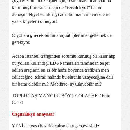
çoğu kez bilinmez kişiler için, resmi makam araçlarına
kurulmuş bürokratlar için de
“tercihli yol”
haline
dönüşür. Niyet ve fikir iyi ama bu bizim ülkemizde ne
yazık ki yeterli olmuyor!
O yollara girecek bu tür araç sahiplerini engellemek de
gerekiyor.
Acaba İstanbul trafiğinden sorumlu kuruluş bir karar alıp
bu yolları kullandığı EDS kameraları tarafından tespit
edilen araçların en az bir hafta boyunca trafikten men
edileceğine, tekrarı halinde bu sürenin uzayacağına dair
bir karar alabilir mi? Alabilirse, uygulayabilir mi?
TOPLU TAŞIMA YOLU BÖYLE OLACAK / Foto
Galeri
Özgürlükçü anayasa!
YENİ anayasa hazırlık çalışmaları çerçevesinde