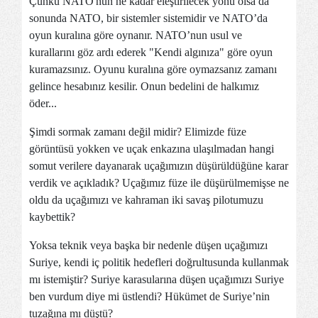
Çünkü NATO'nun ne kadar eleştirilecek yönü olsa da
sonunda NATO, bir sistemler sistemidir ve NATO’da
oyun kuralına göre oynanır. NATO’nun usul ve
kurallarını göz ardı ederek "Kendi algınıza" göre oyun
kuramazsınız. Oyunu kuralına göre oymazsanız zamanı
gelince hesabınız kesilir. Onun bedelini de halkımız
öder...
Şimdi sormak zamanı değil midir? Elimizde füze
görüntüsü yokken ve uçak enkazına ulaşılmadan hangi
somut verilere dayanarak uçağımızın düşürüldüğüne karar
verdik ve açıkladık? Uçağımız füze ile düşürülmemişse ne
oldu da uçağımızı ve kahraman iki savaş pilotumuzu
kaybettik?
Yoksa teknik veya başka bir nedenle düşen uçağımızı
Suriye, kendi iç politik hedefleri doğrultusunda kullanmak
mı istemiştir? Suriye karasularına düşen uçağımızı Suriye
ben vurdum diye mi üstlendi? Hükümet de Suriye’nin
tuzağına mı düştü?