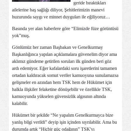
geride bıraktıkları
ailelerine baş sağlığı diliyor, Şehitlerimizin manevi
huzurunda saygı ve minnet duyguları ile eğiliyoruz…
Basında yer alan haberlere göre “Elimizde füze görüntüsü
yok”muş.
Gönlümüz her zaman Başbakan ve Genelkurmay
Başkanlığınca yapılan açıklamalara güvenelim diyor ama
aklımız gündeme getirilen soruları ilk günden beri göz
ardı edemiyor. Eğer kafalardaki soru işaretlerini tamamen
ortadan kaldıracak somut veriler kamuoyuna sunulamazsa
gelişmeler en azından hem TSK hem de Hükümet için
halkla ilişkiler felaketine dönüşebilir ve özellikle TSK,
kamuoyunda yükselen güvensizlik algısının altında
kalabilir.
Hükümet bir şekilde “Ne yapalım Genelkurmayca bize
yanlış bilgi verildi” deyip işin içinden sıyrılabilir. Ama bu
durumda artık “Hiçbir güç odağının” TSK'yı