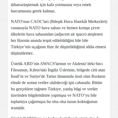
itibarsızlaştırmak için kafa yormasına veya emek
harcamasına gerek kalmaz.
NATO'nun CAOC'ları (Bileşik Hava Harekât Merkezleri)
vasıtasıyla NATO hava sahası ve hemen komşu çevre
ülkelerin hava sahasından (adjacent air space) ateşlenen
her füzenin anında tespit edilebildiğini bile bile
Türkiye’nin uçağının füze ile düşürüldüğünü iddia etmesi
düşünülemez.
Üstelik ABD’nin AWACS'larının ve Akdeniz’deki 6ncı
Filosunun, Kıbrıs'taki İngiliz Üslerinin, bölgede cirit atan
İsrail’in ve Suriye'de Tartus limanında üssü olan Rusların
elinde de somut veriler olabileceği işin cabasıdır. Bütün
bu gerçeklere rağmen Türkiye, yanlış bilgi ve veriler
üzerinden bilgilendirme yapmışsa ve NATO’yu bile
toplantıya çağırmışsa bu olsa olsa tuzun koktuğunun
resmidir.