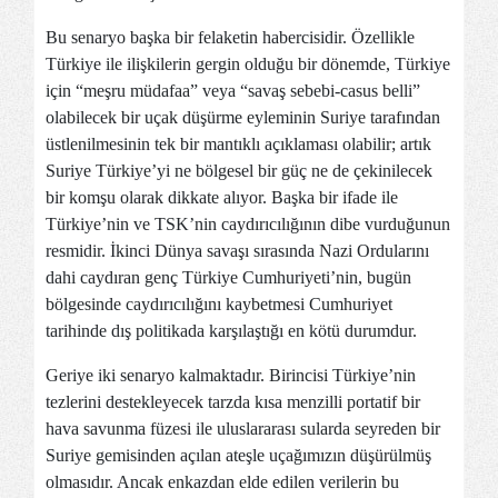
Bu senaryo başka bir felaketin habercisidir. Özellikle
Türkiye ile ilişkilerin gergin olduğu bir dönemde, Türkiye
için “meşru müdafaa” veya “savaş sebebi-casus belli”
olabilecek bir uçak düşürme eyleminin Suriye tarafından
üstlenilmesinin tek bir mantıklı açıklaması olabilir; artık
Suriye Türkiye’yi ne bölgesel bir güç ne de çekinilecek
bir komşu olarak dikkate alıyor. Başka bir ifade ile
Türkiye’nin ve TSK’nin caydırıcılığının dibe vurduğunun
resmidir. İkinci Dünya savaşı sırasında Nazi Ordularını
dahi caydıran genç Türkiye Cumhuriyeti’nin, bugün
bölgesinde caydırıcılığını kaybetmesi Cumhuriyet
tarihinde dış politikada karşılaştığı en kötü durumdur.
Geriye iki senaryo kalmaktadır. Birincisi Türkiye’nin
tezlerini destekleyecek tarzda kısa menzilli portatif bir
hava savunma füzesi ile uluslararası sularda seyreden bir
Suriye gemisinden açılan ateşle uçağımızın düşürülmüş
olmasıdır. Ancak enkazdan elde edilen verilerin bu