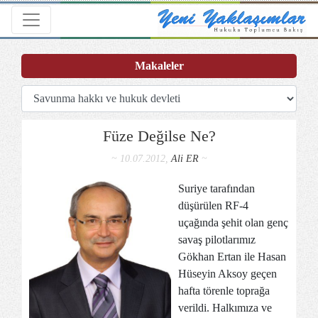
Toggle navigation
Makaleler
Füze Değilse Ne?
~ 10.07.2012,
Ali ER
~
Suriye tarafından
düşürülen RF-4
uçağında şehit olan genç
savaş pilotlarımız
Gökhan Ertan ile Hasan
Hüseyin Aksoy geçen
hafta törenle toprağa
verildi. Halkımıza ve