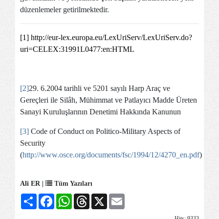
düzenlemeler getirilmektedir.
[1]
http://eur-lex.europa.eu/LexUriServ/LexUriServ.do?
uri=CELEX:31991L0477:en:HTML
[2]
29. 6.2004 tarihli ve 5201 sayılı Harp Araç ve
Gereçleri ile Silâh, Mühimmat ve Patlayıcı Madde Üreten
Sanayi Kuruluşlarının Denetimi Hakkında Kanunun
[3]
Code of Conduct on Politico-Military Aspects of
Security
(
http://www.osce.org/documents/fsc/1994/12/4270_en.pdf
)
Ali ER |
Tüm Yazıları
Share
Facebook
WhatsApp
Threads
X
Email
Hits: 9333