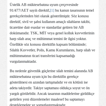
Üstelik AB müktesebatına uyum çerçevesinde
91/477/AET sayılı direktif,
[1]
bu kanun tasarısının temel
gerekçelerinden biri olarak gösterilmiştir. Söz konusu
direktif, sivil ve şahsi kullanım amaçlı silahların takibi,
ticaretine dair esaslar ve standartlar getiren bir AB
dokümanıdır. TSK, MİT veya genel kolluk kuvvetlerinin
harp silah araç ve mühimmat temini ile ilgisi yoktur.
Özellikle söz konusu direktifin kapsam bölümünde;
Silahlı Kuvvetler, Polis, Kamu Kurumlarını, harp silah ve
mühimmatının ticari transferini kapsamadığı
vurgulanmaktadır.
Bu nedenle güvenlik güçlerine silah temini alanında AB
müktesebatına uyum için bu direktifin gerekçe
gösterilmesi en azından tartışmalıdır ve en kötüsü ise
adeta takiyedir. Takiye saptaması oldukça soyut ve ön
yargılı görülebilir. Ancak tasarının maddelerine girildikçe
getirilen yeni düzenlemeler maalesef bu saptamayı
desteklemekte ve somutlaştırmaktadır.