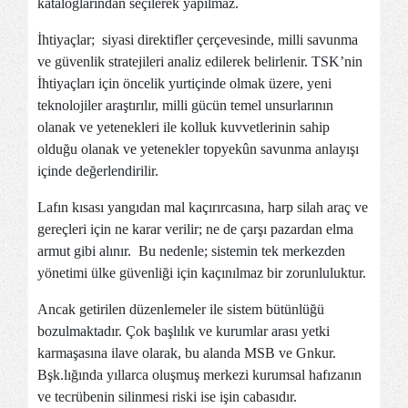
kataloglarından seçilerek yapılmaz.
İhtiyaçlar; siyasi direktifler çerçevesinde, milli savunma
ve güvenlik stratejileri analiz edilerek belirlenir. TSK’nin
İhtiyaçları için öncelik yurtiçinde olmak üzere, yeni
teknolojiler araştırılır, milli gücün temel unsurlarının
olanak ve yetenekleri ile kolluk kuvvetlerinin sahip
olduğu olanak ve yetenekler topyekûn savunma anlayışı
içinde değerlendirilir.
Lafın kısası yangıdan mal kaçırırcasına, harp silah araç ve
gereçleri için ne karar verilir; ne de çarşı pazardan elma
armut gibi alınır. Bu nedenle; sistemin tek merkezden
yönetimi ülke güvenliği için kaçınılmaz bir zorunluluktur.
Ancak getirilen düzenlemeler ile sistem bütünlüğü
bozulmaktadır. Çok başlılık ve kurumlar arası yetki
karmaşasına ilave olarak, bu alanda MSB ve Gnkur.
Bşk.lığında yıllarca oluşmuş merkezi kurumsal hafızanın
ve tecrübenin silinmesi riski ise işin cabasıdır.