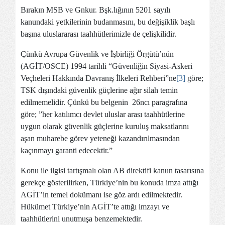
Bırakın MSB ve Gnkur. Bşk.lığının 5201 sayılı
kanundaki yetkilerinin budanmasını, bu değişiklik başlı
başına uluslararası taahhütlerimizle de çelişkilidir.
Çünkü Avrupa Güvenlik ve İşbirliği Örgütü’nün
(AGİT/OSCE) 1994 tarihli “Güvenliğin Siyasi-Askeri
Veçheleri Hakkında Davranış İlkeleri Rehberi”ne
[3]
göre;
TSK dışındaki güvenlik güçlerine ağır silah temin
edilmemelidir. Çünkü bu belgenin 26ncı paragrafına
göre; ”her katılımcı devlet uluslar arası taahhütlerine
uygun olarak güvenlik güçlerine kuruluş maksatlarını
aşan muharebe görev yeteneği kazandırılmasından
kaçınmayı garanti edecektir.”
Konu ile ilgisi tartışmalı olan AB direktifi kanun tasarısına
gerekçe gösterilirken, Türkiye’nin bu konuda imza attığı
AGİT’in temel dokümanı ise göz ardı edilmektedir.
Hükümet Türkiye’nin AGİT’te attığı imzayı ve
taahhütlerini unutmuşa benzemektedir.