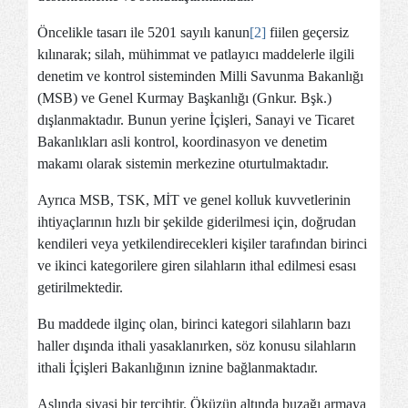
Öncelikle tasarı ile 5201 sayılı kanun
[2]
fiilen geçersiz
kılınarak; silah, mühimmat ve patlayıcı maddelerle ilgili
denetim ve kontrol sisteminden Milli Savunma Bakanlığı
(MSB) ve Genel Kurmay Başkanlığı (Gnkur. Bşk.)
dışlanmaktadır. Bunun yerine İçişleri, Sanayi ve Ticaret
Bakanlıkları asli kontrol, koordinasyon ve denetim
makamı olarak sistemin merkezine oturtulmaktadır.
Ayrıca MSB, TSK, MİT ve genel kolluk kuvvetlerinin
ihtiyaçlarının hızlı bir şekilde giderilmesi için, doğrudan
kendileri veya yetkilendirecekleri kişiler tarafından birinci
ve ikinci kategorilere giren silahların ithal edilmesi esası
getirilmektedir.
Bu maddede ilginç olan, birinci kategori silahların bazı
haller dışında ithali yasaklanırken, söz konusu silahların
ithali İçişleri Bakanlığının iznine bağlanmaktadır.
Aslında siyasi bir tercihtir. Öküzün altında buzağı armaya