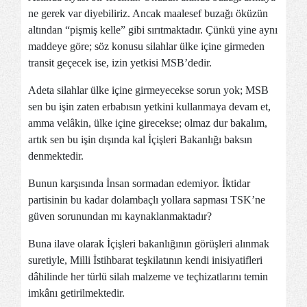
ne gerek var diyebiliriz. Ancak maalesef buzağı öküzün
altından “pişmiş kelle” gibi sırıtmaktadır. Çünkü yine aynı
maddeye göre; söz konusu silahlar ülke içine girmeden
transit geçecek ise, izin yetkisi MSB’dedir.
Adeta silahlar ülke içine girmeyecekse sorun yok; MSB
sen bu işin zaten erbabısın yetkini kullanmaya devam et,
amma velâkin, ülke içine girecekse; olmaz dur bakalım,
artık sen bu işin dışında kal İçişleri Bakanlığı baksın
denmektedir.
Bunun karşısında İnsan sormadan edemiyor. İktidar
partisinin bu kadar dolambaçlı yollara sapması TSK’ne
güven sorunundan mı kaynaklanmaktadır?
Buna ilave olarak İçişleri bakanlığının görüşleri alınmak
suretiyle, Milli İstihbarat teşkilatının kendi inisiyatifleri
dâhilinde her türlü silah malzeme ve teçhizatlarını temin
imkânı getirilmektedir.