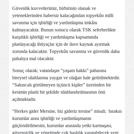
Güvenlik kuvvetlerimiz, birbirinin olanak ve
yeteneklerinden habersiz kalacağından topyekûn milli
savunma için işbirliği ve yardımlaşma imkânı
kalmayacaktır. Bunun sonucu olarak TSK seferberlikte
karşılıklı işbirliği ve yardımlaşma kapsamında
planlayacağı ihtiyaçlar için de ilave kaynak ayırmak
zorunda kalacaktır. Topyekûn savunma ve güvenlik daha
pahalıya mal olacaktır.
Sonuç olarak; vatandaşın “yaşam hakkı” pahasına
bireysel silahlanma yaygın ve olağan hale getirilmektedir.
“Sakıncalı görülmeyen üçüncü kişiler” üzerinden bir
kesimin planlı bir şekilde silahlandırılmasının önü
açılmaktadır.
“Herkes gider Mersine, biz gideriz tersine” misali; bırakın
kurumlar arası işbirliği ve yardımlaşmanın
güçlendirilmesini, kurumlar arasında yetki karmaşası,
güvensizlik ve yönetimde çok başlılık yaratabilecek yeni