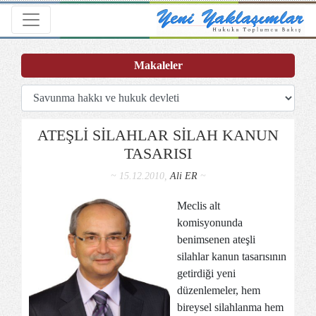
Toggle navigation
Makaleler
ATEŞLİ SİLAHLAR SİLAH KANUN
TASARISI
~ 15.12.2010,
Ali ER
~
Meclis alt
komisyonunda
benimsenen ateşli
silahlar kanun tasarısının
getirdiği yeni
düzenlemeler, hem
bireysel silahlanma hem