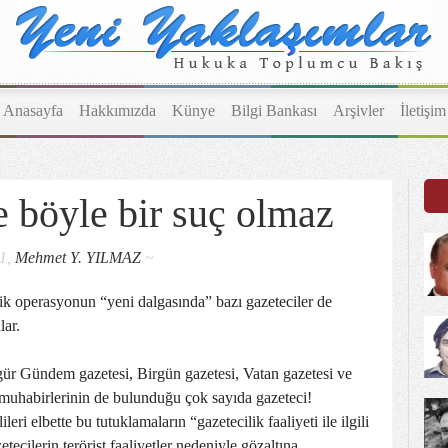
Anasayfa
Hakkımızda
Künye
Bilgi Bankası
Arşivler
İletişim
 böyle bir suç olmaz
11,
Mehmet Y. YILMAZ
~
 operasyonun “yeni dalgasında” bazı gazeteciler de
lar.
ür Gündem gazetesi, Birgün gazetesi, Vatan gazetesi ve
muhabirlerinin de bulunduğu çok sayıda gazeteci!
eri elbette bu tutuklamaların “gazetecilik faaliyeti ile ilgili
etecilerin terörist faaliyetler nedeniyle gözaltına