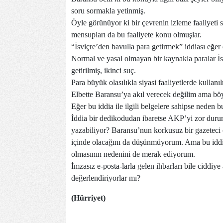
soru sormakla yetinmiş.
Öyle görünüyor ki bir çevrenin izleme faaliyeti sa
mensupları da bu faaliyete konu olmuşlar.
“İsviçre’den bavulla para getirmek” iddiası eğer
Normal ve yasal olmayan bir kaynakla paralar İsv
getirilmiş, ikinci suç.
Para büyük olasılıkla siyasi faaliyetlerde kullanı
Elbette Baransu’ya akıl verecek değilim ama böyle
Eğer bu iddia ile ilgili belgelere sahipse neden
İddia bir dedikodudan ibaretse AKP’yi zor duru
yazabiliyor? Baransu’nun korkusuz bir gazeteci o
içinde olacağını da düşünmüyorum. Ama bu iddia
olmasının nedenini de merak ediyorum.
İmzasız e-posta-larla gelen ihbarları bile ciddiy
değerlendiriyorlar mı?
(Hürriyet)