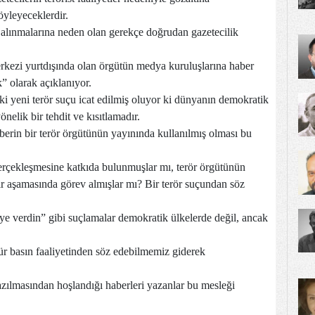
söyleyeceklerdir.
alınmalarına neden olan gerekçe doğrudan gazetecilik
erkezi yurtdışında olan örgütün medya kuruluşlarına haber
 olarak açıklanıyor.
 yeni terör suçu icat edilmiş oluyor ki dünyanın demokratik
elik bir tehdit ve kısıtlamadır.
erin bir terör örgütünün yayınında kullanılmış olması bu
 gerçekleşmesine katkıda bulunmuşlar mı, terör örgütünün
ir aşamasında görev almışlar mı? Bir terör suçundan söz
ye verdin” gibi suçlamalar demokratik ülkelerde değil, ancak
gür basın faaliyetinden söz edebilmemiz giderek
ılmasından hoşlandığı haberleri yazanlar bu mesleği