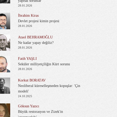
yapısal sorunlar
28.01.2026
İbrahim Kiras
Devlet projesi kimin projesi
28.01.2026
Ataol BEHRAMOĞLU
Ne kadar yapay değiliz?
28.01.2026
Fatih YAŞLI
Seküler milliyetçiliğin Kürt sorunu
28.01.2026
Korkut BORATAV
Neoliberal küreselleşmeden kopuşlar: 'Çin
modeli'
24.10.2025
Göksun Yazıcı
Büyük restorasyon ve Zizek'in