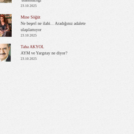
'utanmazlığı'
23.10.2025
Mine Söğüt
Ne beşerî ne ilahi... Aradığınız adalete
ulaşılamıyor
23.10.2025
Taha AKYOL
AYM ve Yargıtay ne diyor?
23.10.2025