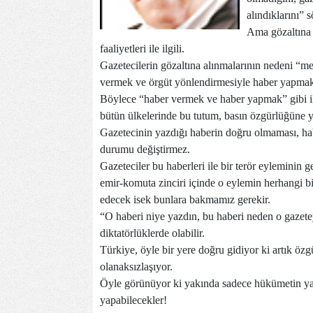
alındıklarını” 
Ama gözaltına 
faaliyetleri ile ilgili.
Gazetecilerin gözaltına alınmalarının nedeni “m
vermek ve örgüt yönlendirmesiyle haber yapmak”
Böylece “haber vermek ve haber yapmak” gibi iki
bütün ülkelerinde bu tutum, basın özgürlüğüne yön
Gazetecinin yazdığı haberin doğru olmaması, hab
durumu değiştirmez.
Gazeteciler bu haberleri ile bir terör eyleminin
emir-komuta zinciri içinde o eylemin herhangi b
edecek isek bunlara bakmamız gerekir.
“O haberi niye yazdın, bu haberi neden o gazete
diktatörlüklerde olabilir.
Türkiye, öyle bir yere doğru gidiyor ki artık öz
olanaksızlaşıyor.
Öyle görünüyor ki yakında sadece hükümetin yaz
yapabilecekler!