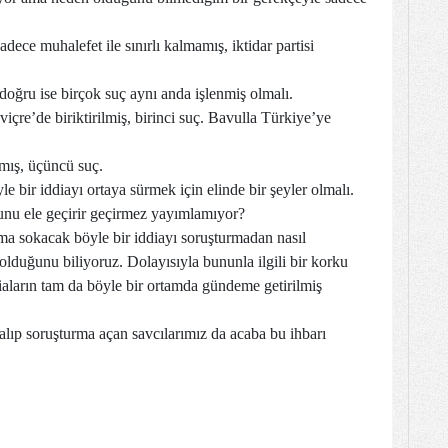
dece muhalefet ile sınırlı kalmamış, iktidar partisi
 doğru ise birçok suç aynı anda işlenmiş olmalı.
içre’de biriktirilmiş, birinci suç. Bavulla Türkiye’ye
lmış, üçüncü suç.
 bir iddiayı ortaya sürmek için elinde bir şeyler olmalı.
 bunu ele geçirir geçirmez yayımlamıyor?
ma sokacak böyle bir iddiayı soruşturmadan nasıl
lduğunu biliyoruz. Dolayısıyla bununla ilgili bir korku
ların tam da böyle bir ortamda gündeme getirilmiş
e alıp soruşturma açan savcılarımız da acaba bu ihbarı