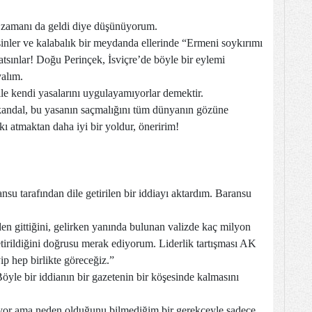
n zamanı da geldi diye düşünüyorum.
tsinler ve kalabalık bir meydanda ellerinde “Ermeni soykırımı
 atsınlar! Doğu Perinçek, İsviçre’de böyle bir eylemi
yalım.
le kendi yasalarını uygulayamıyorlar demektir.
kandal, bu yasanın saçmalığını tüm dünyanın gözüne
ı atmaktan daha iyi bir yoldur, öneririm!
 tarafından dile getirilen bir iddiayı aktardım. Baransu
den gittiğini, gelirken yanında bulunan valizde kaç milyon
irildiğini doğrusu merak ediyorum. Liderlik tartışması AK
ip hep birlikte göreceğiz.”
öyle bir iddianın bir gazetenin bir köşesinde kalmasını
iliyor ama neden olduğunu bilmediğim bir gerekçeyle sadece