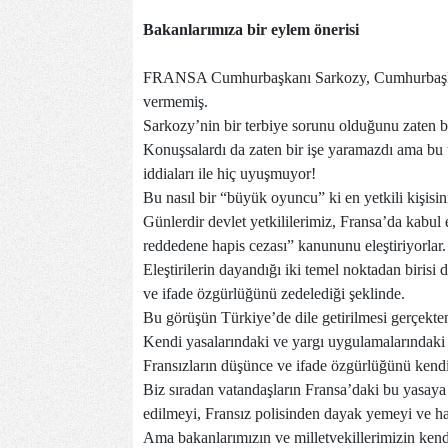
Bakanlarımıza bir eylem önerisi
FRANSA Cumhurbaşkanı Sarkozy, Cumhurbaşkanı
vermemiş.
Sarkozy’nin bir terbiye sorunu olduğunu zaten bi
Konuşsalardı da zaten bir işe yaramazdı ama bu
iddiaları ile hiç uyuşmuyor!
Bu nasıl bir “büyük oyuncu” ki en yetkili kişisin
Günlerdir devlet yetkililerimiz, Fransa’da kabu
reddedene hapis cezası” kanununu eleştiriyorlar.
Eleştirilerin dayandığı iki temel noktadan biris
ve ifade özgürlüğünü zedelediği şeklinde.
Bu görüşün Türkiye’de dile getirilmesi gerçekten
Kendi yasalarındaki ve yargı uygulamalarındaki b
Fransızların düşünce ve ifade özgürlüğünü kendil
Biz sıradan vatandaşların Fransa’daki bu yasaya
edilmeyi, Fransız polisinden dayak yemeyi ve ha
Ama bakanlarımızın ve milletvekillerimizin kend