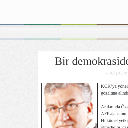
Bir demokraside
~ 22.12.20
KCK’ya yönelik
gözaltına alındı
Aralarında Özg
AFP ajansının 
Hükümet yetkilil
olmadığını, gaz