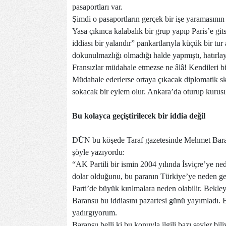
pasaportları var.
Şimdi o pasaportların gerçek bir işe yaramasını
Yasa çıkınca kalabalık bir grup yapıp Paris’e gi
iddiası bir yalandır” pankartlarıyla küçük bir tur
dokunulmazlığı olmadığı halde yapmıştı, hatırla
Fransızlar müdahale etmezse ne âlâ! Kendileri bi
Müdahale ederlerse ortaya çıkacak diplomatik s
sokacak bir eylem olur. Ankara’da oturup kurusık
Bu kolayca geçiştirilecek bir iddia değil
DÜN bu köşede Taraf gazetesinde Mehmet Baransu
şöyle yazıyordu:
“AK Partili bir ismin 2004 yılında İsviçre’ye ne
dolar olduğunu, bu paranın Türkiye’ye neden get
Parti’de büyük kırılmalara neden olabilir. Bekley
Baransu bu iddiasını pazartesi günü yayımladı. B
yadırgıyorum.
Baransu belli ki bu konuyla ilgili bazı şeyler b