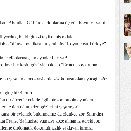
 Abdullah Gül’ün telefonlarına üç gün boyunca yanıt
liyorduk, bu bilgimizi teyit etmiş olduk.
 tablo “dünya politikasının yeni büyük oyuncusu Türkiye”
in telefonlarına çıkmayanlar bile var!
l edilmesine kesin gözüyle bakılan “Ermeni soykırımını
i de bu yasanın demokrasilerde söz konusu olamayacağı, söz
 ilginç bir durum.
u tür düzenlemelerle ilgili bir sorunu olmayanların,
erine dert edinmeleri gözlerimi yaşartıyor!
 karşı bir eylemde bulunmamız da oldukça zor. Sınır dışı
tta Fransa’da hapiste yatmayı göze almamız gerekiyor.
ilerine diplomatik dokunulmazlık sağlayan kırmızı