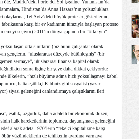
öte, Madrid’deki Porto del Sol işgaline, Yunanistan’da
aklanmalara, Hindistan’da Anna Hazara’nın yolsuzluklara
enci olaylarına, Tel Aviv’deki büyük protesto gösterilerine,
abrikasına karşı bir ev kadınının itirazıyla başlayan protesto
rmemeyi seçiyor) 2011’in dünya çapında bir “öfke yılı”
oksullaşan orta sınıfların (biz bunu çalışanlar olarak
 gençlerin, “uluslararası düzeyde bütünleşmiş” (bir
gemen sermaye”, uluslararası finansa kapital olarak
değindikten sonra ilginç bir şeye daha dikkat çekiyordu:
de ülkelerin, “hızlı büyüme adına hızlı yoksullaşmayı kabul
plumcu, hatta eşitlikçi Kibbutz gibi sosyalist (yazar
) siyasi geleneğini canlandırmaya çalıştıklarını ileri
si”, eşitlik, özgürlük, daha adaletli bir ekonomik düzen,
esinin halk hareketlerinin toplumcu, dayanışmacı geleneğini
edef alarak adeta 1970’lerin “tekelci kapitalizme karşı
 öbür yüzündekilerin de tehlikenin ayırdına varmaya