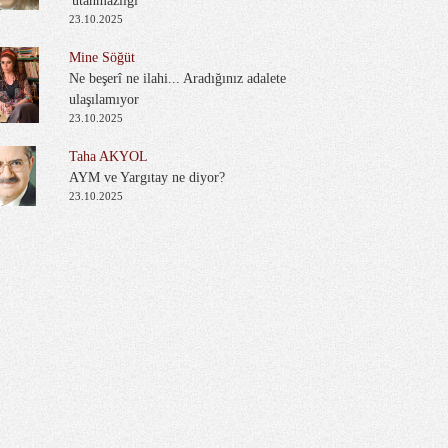
'utanmazlığı'
23.10.2025
Mine Söğüt
Ne beşerî ne ilahi... Aradığınız adalete
ulaşılamıyor
23.10.2025
Taha AKYOL
AYM ve Yargıtay ne diyor?
23.10.2025