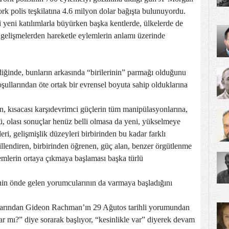
k polis teşkilatına 4.6 milyon dolar bağışta bulunuyordu.
 yeni katılımlarla büyürken başka kentlerde, ülkelerde de
gelişmelerden hareketle eylemlerin anlamı üzerinde
iğinde, bunların arkasında “birilerinin” parmağı olduğunu
şullarından öte ortak bir evrensel boyuta sahip olduklarına
n, kısacası karşıdevrimci güçlerin tüm manipülasyonlarına,
, olası sonuçlar henüz belli olmasa da yeni, yükselmeye
eri, gelişmişlik düzeyleri birbirinden bu kadar farklı
 dillendiren, birbirinden öğrenen, güç alan, benzer örgütlenme
lemlerin ortaya çıkmaya başlaması başka türlü
enin önde gelen yorumcularının da varmaya başladığını
larından Gideon Rachman’ın 29 Ağutos tarihli yorumundan
r mı?” diye sorarak başlıyor, “kesinlikle var” diyerek devam