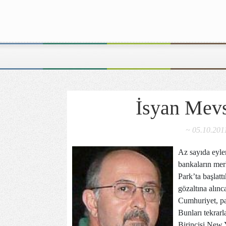
İsyan Mev
~ 05.10.201
Az sayıda eyle
bankaların mer
Park’ta başlatt
gözaltına alınc
Cumhuriyet, paz
Bunları tekrar
Birincisi New 