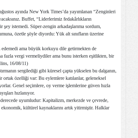
n ağustos ayında New York Times’da yayımlanan “Zenginleri
acaksınız. Buffet, “Liderlerimiz fedakârlıkların
ir şey istemedi. Süper-zengin arkadaşlarıma sordum,
muna, özetle şöyle diyordu: Yük alt sınıfların üzerine
az edemedi ama büyük korkuyu dile getirmekten de
 fazla vergi vermeliydiler ama bunu isterken eşitlikten, bir
lins, 16/08/11)
ırmanın sergilediği gibi küresel çapta yükselen bu dalganın,
ortak özelliği var: Bu eylemlere katılanlar, geleneksel
yorlar. Genel seçimlere, oy verme işlemlerine güven hızla
yışları hızlanıyor.
derecede uyumludur: Kapitalizm, merkezde ve çevrede,
ekonomik, kültürel kaynaklarını artık yitirmiştir. Halklar