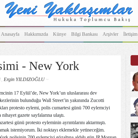
Anasayfa
Hakkımızda
Künye
Bilgi Bankası
Arşivler
İletişim
simi - New York
1,
Ergin YILDIZOĞLU
~
mcinin 17 Eylül’de, New York’un uluslararası dev
kezlerinin bulunduğu Wall Street’in yakınında Zucotti
ıkları protesto eylemi, polis cumartesi günü 700 eylemciyi
a nihayet gazete sayfalarına ulaştı.
artesi günü protesto eyleminin ayrıntılarını aktarmıştı.
lamak istemiyorum. İki noktayı eklemekle yetineceğim.
York polisinin 700 eylemciyi gözaltına aldığı gün JP Morgan