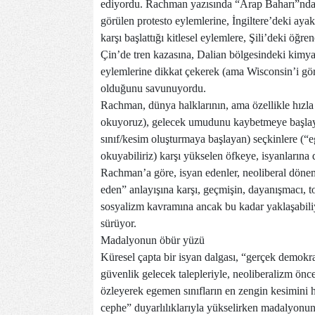
ediyordu. Rachman yazısında “Arap Baharı”ndan 
görülen protesto eylemlerine, İngiltere’deki ay
karşı başlattığı kitlesel eylemlere, Şili’deki öğr
Çin’de tren kazasına, Dalian bölgesindeki kimya f
eylemlerine dikkat çekerek (ama Wisconsin’i gö
olduğunu savunuyordu.
Rachman, dünya halklarının, ama özellikle hızla y
okuyoruz), gelecek umudunu kaybetmeye başlayan
sınıf/kesim oluşturmaya başlayan) seçkinlere (“e
okuyabiliriz) karşı yükselen öfkeye, isyanlarına 
Rachman’a göre, isyan edenler, neoliberal dönem
eden” anlayışına karşı, geçmişin, dayanışmacı, to
sosyalizm kavramına ancak bu kadar yaklaşabiliyor
sürüyor.
Madalyonun öbür yüzü
Küresel çapta bir isyan dalgası, “gerçek demokra
güvenlik gelecek talepleriyle, neoliberalizm önc
özleyerek egemen sınıfların en zengin kesimini h
cephe” duyarlılıklarıyla yükselirken madalyonun