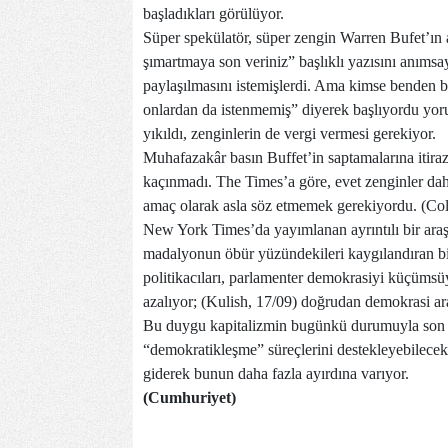
başladıkları görülüyor.
Süper spekülatör, süper zengin Warren Bufet’ı
şımartmaya son veriniz” başlıklı yazısını anımsay
paylaşılmasını istemişlerdi. Ama kimse benden b
onlardan da istenmemiş” diyerek başlıyordu yoru
yıkıldı, zenginlerin de vergi vermesi gerekiyor.
Muhafazakâr basın Buffet’in saptamalarına itir
kaçınmadı. The Times’a göre, evet zenginler daha
amaç olarak asla söz etmemek gerekiyordu. (Col
New York Times’da yayımlanan ayrıntılı bir araşt
madalyonun öbür yüzündekileri kaygılandıran bir 
politikacıları, parlamenter demokrasiyi küçümsü
azalıyor; (Kulish, 17/09) doğrudan demokrasi ara
Bu duygu kapitalizmin bugünkü durumuyla son 
“demokratikleşme” süreçlerini destekleyebilecek 
giderek bunun daha fazla ayırdına varıyor.
(Cumhuriyet)