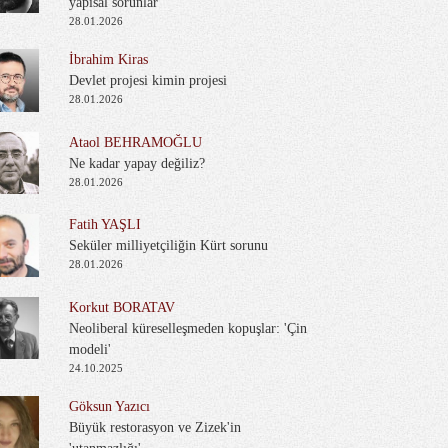
yapısal sorunlar
28.01.2026
İbrahim Kiras
Devlet projesi kimin projesi
28.01.2026
Ataol BEHRAMOĞLU
Ne kadar yapay değiliz?
28.01.2026
Fatih YAŞLI
Seküler milliyetçiliğin Kürt sorunu
28.01.2026
Korkut BORATAV
Neoliberal küreselleşmeden kopuşlar: 'Çin
modeli'
24.10.2025
Göksun Yazıcı
Büyük restorasyon ve Zizek'in