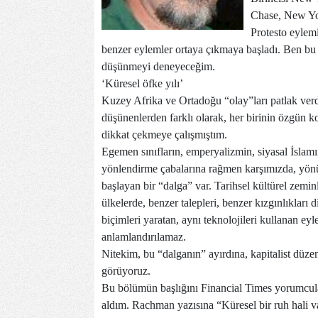
Chase, New Yor
Protesto eylemi
benzer eylemler ortaya çıkmaya başladı. Ben bu 
düşünmeyi deneyeceğim.
‘Küresel öfke yılı’
Kuzey Afrika ve Ortadoğu “olay”ları patlak verd
düşünenlerden farklı olarak, her birinin özgün ko
dikkat çekmeye çalışmıştım.
Egemen sınıfların, emperyalizmin, siyasal İslamı
yönlendirme çabalarına rağmen karşımızda, yönü
başlayan bir “dalga” var. Tarihsel kültürel zeminl
ülkelerde, benzer talepleri, benzer kızgınlıkları
biçimleri yaratan, aynı teknolojileri kullanan ey
anlamlandırılamaz.
Nitekim, bu “dalganın” ayırdına, kapitalist düz
görüyoruz.
Bu bölümün başlığını Financial Times yorumcu
aldım. Rachman yazısına “Küresel bir ruh hali va