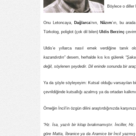
Böylece o diller
Onu Letoncaya,
Dağlarca
’nın,
Nâzım
’ın, bu arad
Türkolog, poliglot (çok dil bilen)
Uldis Berzinç
çevirm
Uldis’e yıllarca nasıl emek verdiğine tanık o
kazandırdın”
desem, herhalde kıs kıs gülerek
“Şaka 
değil, söylenen şeydedir. Dil eninde sonunda bir araçt
Ya da şöyle söyleyeyim: Kutsal olduğu varsayılan bir k
çevrildiğinde kutsallığı azalmış ya da ortadan kalkm
Örneğin İncil’in özgün dilini araştırdığınızda karşını
“Hz. İsa, yazılı bir kitap bırakmamıştır. İnciller, Hz
göre Matta, İbranice ya da Aramice bir İncil yazmış 