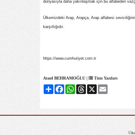
dünyasıyla daha yakınlaşmak için bu alfabeden vazgeç
Ülkemizdeki Arap, Arapça, Arap alfabesi seviciliğinin
karşıtlığıdır.
https://www.cumhuriyet.com.tr
Ataol BEHRAMOĞLU |
Tüm Yazıları
Share
Facebook
WhatsApp
Threads
X
Email
Ülke