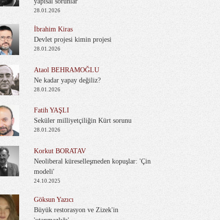
yapısal sorunlar
28.01.2026
İbrahim Kiras
Devlet projesi kimin projesi
28.01.2026
Ataol BEHRAMOĞLU
Ne kadar yapay değiliz?
28.01.2026
Fatih YAŞLI
Seküler milliyetçiliğin Kürt sorunu
28.01.2026
Korkut BORATAV
Neoliberal küreselleşmeden kopuşlar: 'Çin
modeli'
24.10.2025
Göksun Yazıcı
Büyük restorasyon ve Zizek'in