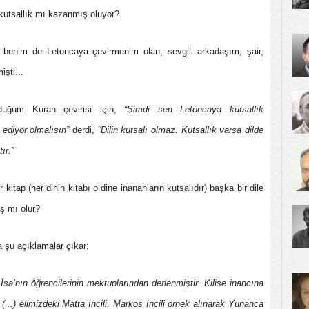
 kutsallık mı kazanmış oluyor?
a benim de Letoncaya çevirmenim olan, sevgili arkadaşım, şair,
işti...
lduğum Kuran çevirisi için,
“Şimdi sen Letoncaya kutsallık
ediyor olmalısın”
derdi,
“Dilin kutsalı olmaz. Kutsallık varsa dilde
ır.”
itap (her dinin kitabı o dine inananların kutsalıdır) başka bir dile
ış mı olur?
za şu açıklamalar çıkar:
. İsa’nın öğrencilerinin mektuplarından derlenmiştir. Kilise inancına
(...) elimizdeki Matta İncili, Markos İncili örnek alınarak Yunanca