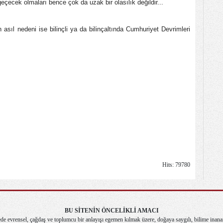
ecek olmaları bence çok da uzak bir olasılık değildir...
 asıl nedeni ise bilinçli ya da bilinçaltında Cumhuriyet Devrimleri
Hits: 79780
BU SİTENİN ÖNCELİKLİ AMACI
de evrensel, çağdaş ve toplumcu bir anlayışı egemen kılmak üzere, doğaya saygılı, bilime inana