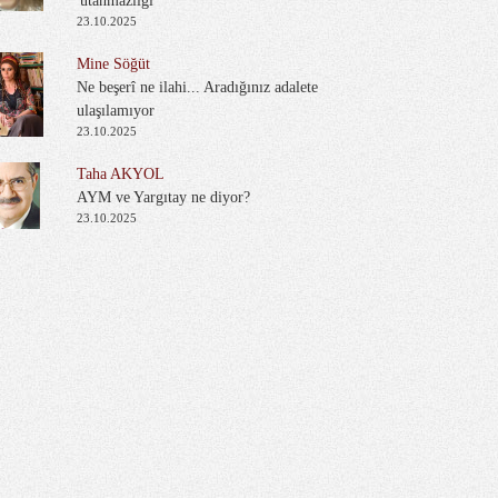
'utanmazlığı'
23.10.2025
Mine Söğüt
Ne beşerî ne ilahi... Aradığınız adalete
ulaşılamıyor
23.10.2025
Taha AKYOL
AYM ve Yargıtay ne diyor?
23.10.2025