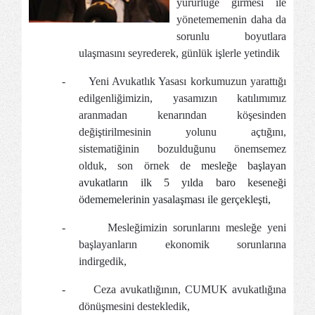
yürürlüğe girmesi ile
yönetememenin daha da
sorunlu boyutlara
ulaşmasını seyrederek, günlük işlerle yetindik
-
Yeni Avukatlık Yasası korkumuzun yarattığı
edilgenliğimizin, yasamızın katılımımız
aranmadan kenarından köşesinden
değiştirilmesinin yolunu açtığını,
sistematiğinin bozulduğunu önemsemez
olduk, son örnek de
mesleğe başlayan
avukatların ilk 5 yılda baro keseneği
ödememelerinin yasalaşması ile gerçekleşti,
-
Mesleğimizin sorunlarını mesleğe yeni
başlayanların ekonomik sorunlarına
indirgedik,
-
Ceza avukatlığının, CUMUK avukatlığına
dönüşmesini destekledik,