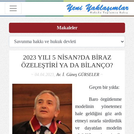
Toggle navigation
Makaleler
2023 YILI 5 NİSAN?DA BİRAZ
ÖZELEŞTİRİ YA DA BİLANÇO?
~ 04.04.2023,
Av. İ. Güneş GÜRSELER
~
Geçen bir yılda:
-
Baro örgütlenme
modelinin yönetemez
hale geldiğini göz ardı
etmeyi ısrarla sürdürdük
ve dayatılan modelin