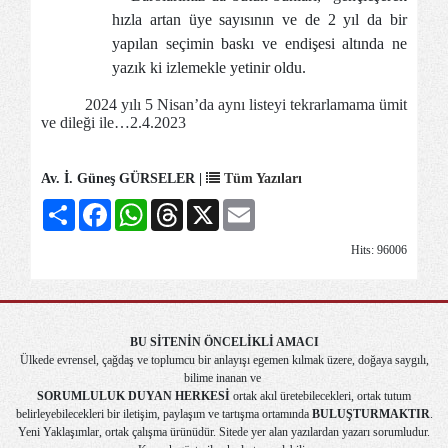
hızla artan üye sayısının ve de 2 yıl da bir
yapılan seçimin baskı ve endişesi altında ne
yazık ki izlemekle yetinir oldu.
2024 yılı 5 Nisan’da aynı listeyi tekrarlamama ümit
ve dileği ile…2.4.2023
Av. İ. Güneş GÜRSELER |
Tüm Yazıları
Share
Facebook
WhatsApp
Threads
X
Email
Hits: 96006
BU SİTENİN ÖNCELİKLİ AMACI
Ülkede evrensel, çağdaş ve toplumcu bir anlayışı egemen kılmak üzere, doğaya saygılı,
bilime inanan ve
SORUMLULUK DUYAN HERKESİ
ortak akıl üretebilecekleri, ortak tutum
belirleyebilecekleri bir iletişim, paylaşım ve tartışma ortamında
BULUŞTURMAKTIR
.
Yeni Yaklaşımlar, ortak çalışma ürünüdür. Sitede yer alan yazılardan yazarı sorumludur.