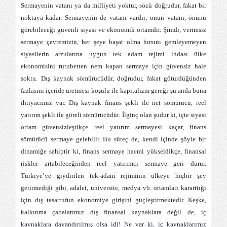
Sermayenin vatanı ya da milliyeti yoktur, sözü doğrudur, fakat bir
noktaya kadar. Sermayenin de vatanı vardır; onun vatanı, önünü
görebileceği güvenli siyasi ve ekonomik ortamdır. Şimdi, verimsiz
sermaye çevremizin, her şeye başat olma hırsını gemleyemeyen
siyasilerin arzularına uygun tek adam rejimi ihdası ülke
ekonomisini rutubetten nem kapan sermaye için güvensiz hale
soktu. Dış kaynak sömürücüdür, doğrudur, fakat götürdüğünden
fazlasını içeride üretmesi koşulu ile kapitalizm gereği şu anda buna
ihtiyacımız var. Dış kaynak finans şekli ile net sömürücü, reel
yatırım şekli ile göreli sömürücüdür. İlginç olan şudur ki, içte siyasi
ortam güvensizleştikçe reel yatırım sermayesi kaçar, finans
sömürücü sermaye gelebilir. Bu süreç de, kendi içinde şöyle bir
dinamiğe sahiptir ki, finans sermaye hacmi yükseldikçe, finansal
riskler artabileceğinden reel yatırımcı sermaye geri durur.
Türkiye’ye giydirilen tek-adam rejiminin ülkeye hiçbir şey
getirmediği gibi, adalet, üniversite, medya vb. ortamları kararttığı
için dış tasarrufun ekonomiye girişini güçleştirmektedir. Keşke,
kalkınma çabalarımız dış finansal kaynaklara değil de, iç
kaynaklara dayandırılmış olsa idi! Ne var ki, iç kaynaklarımız