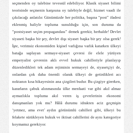
seçmenden oy talebine tevessül edebiliyor. Klasik siyaset bilimi
teorisinde seçmenin karşısına oy talebiyle değil, hizmet vaadi ile
çıkılacağı anlatılır. Günümüzde her politika, başına “post” ifadesi
eklenmiş haliyle topluma sunulduğu için, son duruma da
“postsiyaset seçim propagandası” demek gerekir, herhalde! Devlet
siyaseti başka bir şey, devlet dışı siyaset başka bir şey olsa gerek!
İşte, verimsiz ekonomiden kişisel varlığına varlık katarken ülkeyi
batağa saplayan sermaye-siyaset çevresi ile elele yürüyen
emperyalist çevrenin aklı evvel hukuk cahilleriyle planlayıp
düzenledikleri tek adam rejiminin sermayeyi de, siyasetçiyi de,
onlardan çok daha önemli olarak ülkeyi de getirdikleri acı
noktanın kısa hikayesinin ana çizgileri budur. Bu çizgiye girerken,
kararların çabuk alınmasında ülke menfaati var gibi akıl almaz
aymazlıkla topluma akıl veren iş çevrelerinin ekonomi
danışmanları yok mu? Hâlâ durumu idrakten aciz geçmişin
‘yetmez, ama evet’ aydın görünümlü cahilleri gibi, ülkeyi bu
felakete sürükleyen hukuk ve iktisat cahillerini de aynı kategoriye
koymamız gerekiyor.