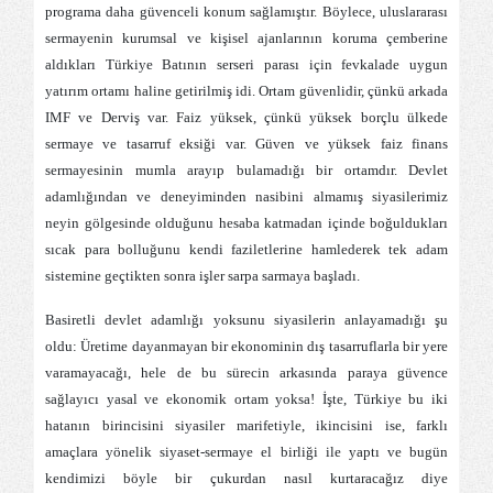
programa daha güvenceli konum sağlamıştır. Böylece, uluslararası
sermayenin kurumsal ve kişisel ajanlarının koruma çemberine
aldıkları Türkiye Batının serseri parası için fevkalade uygun
yatırım ortamı haline getirilmiş idi. Ortam güvenlidir, çünkü arkada
IMF ve Derviş var. Faiz yüksek, çünkü yüksek borçlu ülkede
sermaye ve tasarruf eksiği var. Güven ve yüksek faiz finans
sermayesinin mumla arayıp bulamadığı bir ortamdır. Devlet
adamlığından ve deneyiminden nasibini almamış siyasilerimiz
neyin gölgesinde olduğunu hesaba katmadan içinde boğuldukları
sıcak para bolluğunu kendi faziletlerine hamlederek tek adam
sistemine geçtikten sonra işler sarpa sarmaya başladı.
Basiretli devlet adamlığı yoksunu siyasilerin anlayamadığı şu
oldu: Üretime dayanmayan bir ekonominin dış tasarruflarla bir yere
varamayacağı, hele de bu sürecin arkasında paraya güvence
sağlayıcı yasal ve ekonomik ortam yoksa! İşte, Türkiye bu iki
hatanın birincisini siyasiler marifetiyle, ikincisini ise, farklı
amaçlara yönelik siyaset-sermaye el birliği ile yaptı ve bugün
kendimizi böyle bir çukurdan nasıl kurtaracağız diye