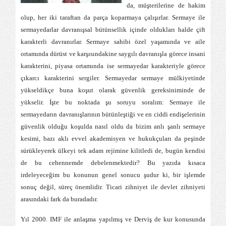
da, müşterilerine de hakim
olup, her iki taraftan da parça koparmaya çalışırlar. Sermaye ile
sermayedarlar davranışsal bütünsellik içinde oldukları halde çift
karakterli davranırlar. Sermaye sahibi özel yaşamında ve aile
ortamında dürüst ve karşısındakine saygılı davranışla görece insani
karakterini, piyasa ortamında ise sermayedar karakteriyle görece
çıkarcı karakterini sergiler. Sermayedar sermaye mülkiyetinde
yükseldikçe buna koşut olarak güvenlik gereksiniminde de
yükselir. İşte bu noktada şu soruyu soralım: Sermaye ile
sermayedarın davranışlarının bütünleştiği ve en ciddi endişelerinin
güvenlik olduğu koşulda nasıl oldu da bizim anlı şanlı sermaye
kesimi, bazı aklı evvel akademisyen ve hukukçuları da peşinde
sürükleyerek ülkeyi tek adam rejimine kilitledi de, bugün kendisi
de bu cehennemde debelenmektedir? Bu yazıda kısaca
irdeleyeceğim bu konunun genel sonucu şudur ki, bir işlemde
sonuç değil, süreç önemlidir. Ticari zihniyet ile devlet zihniyeti
arasındaki fark da buradadır.
Yıl 2000. IMF ile anlaşma yapılmış ve Derviş de kur konusunda