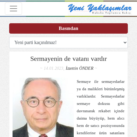
Toggle navigation
Basından
Sermayenin de vatanı vardır
~ 14.01.2023,
İzzettin ÖNDER
~
Sermaye ile sermayedarlar
ya da malikleri bütünleşmiş
varlıklardır. Sermayedarlar
sermaye dokusu gibi
davranarak rekabet içinde
daima büyüyüp, hem alıcı
hem de satıcı pozisyonunda
kendilerine ürün satanlara