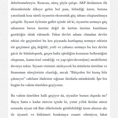
debelenmekteyiz. Kısacası, süreç şöyle çalıştı. AKP iktidarının ilk
dönemlerinde ülkeye gelen bol para, bilindiği üzere, betona
yatırılarak kısa süreli siyasetin ekonomik güç tabanı oluşturulmaya
çalışıldı. Siyaset öylesine gaflet içinde idi ki, siyasetin sermaye güç
tabanının beton üzerine değil de üretim üzerine kurulması
gerektiğin idrak edemedi. Fakat devlet adamı olmadan devlet
erkini ele geçirenleri bu kez piyasada kurtlaşmış sermaye erkinin
ele geçirmesi güç değildi; yerli ve yabancı sermaye bu kez devlet
gücü ile bütünleşerek, geçen hafta işlediğim konunun belkemiğini
oluşturan, kamu-özel ortaklığı ve yap-işlet-devret(me) modellerini
devreye soktu. Siyaset vitrinini süsleyecek bu ürünlerin üretilme ve
finansman süreçlerinin olasılığı, ancak “Bütçeden bir kuruş bile
çıkmıyor” cahilane ifadesine sığınan iktidarla mümkündü. İşte biz
bugün bu vahim tünelden geçiyoruz.
Bu vahim tünelden halk geçiyor da, siyasiler bunun dışında mı?
Hayır, hatta o kadar sürecin içinde ki, yirmi yıllık iktidar süresi
sonunda siyasi erk Batı ülkelerinde görülebildiği üzere alnının akı
ile siyaseti ve hükümeti bırakmaya cesaret edemiyor, fakat