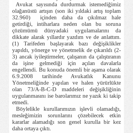
Avukat sayısında durdurmak istemediğimiz
olağanüstü artışın (son iki yıldaki artış toplam
32.960)
içinden daha da çıkılmaz hale
getirdiği, intiharlara neden olan bu soruna
çözümümü dünyadaki uygulamalarını da
dikkate alarak yıllardır yazdım ve de anlattım.
(1) Tarifeden başlayarak bazı değişiklikler
yapıldı, yönerge ve yönetmelik de çıkarıldı (2-
3) ancak iyileştirmeler, çalışanın da çalıştıranın
da işine gelmediği için açılan davalarla
engellendi. Bu konuda önemli bir aşama olarak
6.9.2008 tarihinde Avukatlık Kanunu
Yönetmeliğinde yapılan ve halen yürürlükte
olan 73/A-B-C-D maddeleri değişikliğinin
uygulanmasını ise barolarımız ne yazık ki takip
etmedi.
Böylelikle kurullarımızın işlevli olamadığı,
mesleğimizin sorunlarını çözebilecek etkin
kararlar alamadığı son genel kurulla bir kez
daha ortaya çıktı.