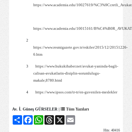
https://www.academia.edu/10027619/%C3%9Ccretli_Avukat
https://www.academia.edu/10015161/B%C4%B0R
2
https://www.resmigazete.gov.tr/eskiler/2015/12/20151226-
6.htm
3
https://www.hukukihaber.net/avukat-yaninda-bagli-
calisan-avukatlarin-disiplin-sorumlulugu-
makale,8780.html
4
https://www.ipsos.com/tr-tr/en-guvenilen-meslekler
Av. İ. Güneş GÜRSELER |
Tüm Yazıları
Share
Facebook
WhatsApp
Threads
X
Email
Hits: 40416