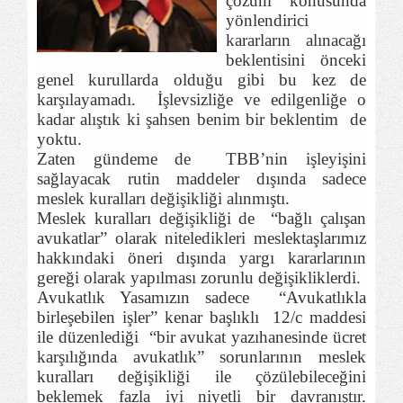
çözüm konusunda
yönlendirici
kararların alınacağı
beklentisini önceki
genel kurullarda olduğu gibi bu kez de
karşılayamadı.
İşlevsizliğe ve edilgenliğe o
kadar alıştık ki şahsen benim bir beklentim
de
yoktu.
Zaten gündeme de
TBB’nin işleyişini
sağlayacak rutin maddeler dışında sadece
meslek kuralları değişikliği alınmıştı.
Meslek kuralları değişikliği de
“bağlı çalışan
avukatlar” olarak niteledikleri meslektaşlarımız
hakkındaki öneri dışında yargı kararlarının
gereği olarak yapılması zorunlu değişikliklerdi.
Avukatlık Yasamızın sadece
“Avukatlıkla
birleşebilen işler” kenar başlıklı
12/c maddesi
ile düzenlediği
“bir avukat yazıhanesinde ücret
karşılığında avukatlık” sorunlarının meslek
kuralları değişikliği ile çözülebileceğini
beklemek fazla iyi niyetli bir davranıştır.