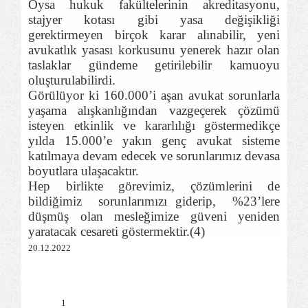
Oysa hukuk fakültelerinin akreditasyonu,
stajyer kotası gibi yasa değişikliği
gerektirmeyen birçok karar alınabilir, yeni
avukatlık yasası korkusunu yenerek hazır olan
taslaklar gündeme getirilebilir kamuoyu
oluşturulabilirdi.
Görülüyor ki 160.000’i aşan avukat sorunlarla
yaşama alışkanlığından vazgeçerek çözümü
isteyen etkinlik ve kararlılığı göstermedikçe
yılda 15.000’e yakın genç avukat sisteme
katılmaya devam edecek ve sorunlarımız devasa
boyutlara ulaşacaktır.
Hep birlikte görevimiz, çözümlerini de
bildiğimiz
sorunlarımızı giderip,
%23’lere
düşmüş olan mesleğimize güveni yeniden
yaratacak cesareti göstermektir.(4)
20.12.2022
1