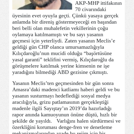
AKP-MHP ittifakının
70 civarındaki
üyesinin evet oyuyla geçti. Çünkü yasaya gerçek
anlamda bir direniş göstermeyeceği en başından
beri belli olan muhalefetin vekillerinin çoğu
oylamaya katılmamıştı ve bu sayı yasanın
geçmesi için yeterliydi. Zaten yasanın Meclis’e
geldiği gün CHP olanca umursamazlığıyla
Kılıçdaroğlu’nun mucidi olduğu “başörtüsüne
yasal garanti” teklifini vermiş, Kılıçdaroğlu da
görüşmelere katılmak yerine kimsenin ne işe
yaradığını bilmediği ABD gezisine çıkmıştı.
Yasanın Meclis’ten geçmesinden bir gün sonra
Amasra’daki madenci katliamı haberi geldi ve bu
yasanın susturmayı hedeflediği sosyal medya
aracılığıyla, grizu patlamasının gerçekleştiği
madenle ilgili Sayıştay’ın 2019’da hazırladığı
rapor anında kamuoyunun önüne düştü, hızlı bir
şekilde de yayıldı. Varlığını halen sürdürmesi ve
özerkliğini koruması denge-fren ve denetleme
mekanizmalarından azade bu rejim için bir