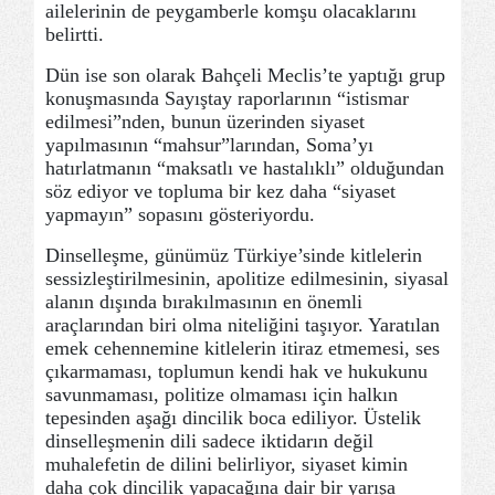
ailelerinin de peygamberle komşu olacaklarını
belirtti.
Dün ise son olarak Bahçeli Meclis’te yaptığı grup
konuşmasında Sayıştay raporlarının “istismar
edilmesi”nden, bunun üzerinden siyaset
yapılmasının “mahsur”larından, Soma’yı
hatırlatmanın “maksatlı ve hastalıklı” olduğundan
söz ediyor ve topluma bir kez daha “siyaset
yapmayın” sopasını gösteriyordu.
Dinselleşme, günümüz Türkiye’sinde kitlelerin
sessizleştirilmesinin, apolitize edilmesinin, siyasal
alanın dışında bırakılmasının en önemli
araçlarından biri olma niteliğini taşıyor. Yaratılan
emek cehennemine kitlelerin itiraz etmemesi, ses
çıkarmaması, toplumun kendi hak ve hukukunu
savunmaması, politize olmaması için halkın
tepesinden aşağı dincilik boca ediliyor. Üstelik
dinselleşmenin dili sadece iktidarın değil
muhalefetin de dilini belirliyor, siyaset kimin
daha çok dincilik yapacağına dair bir yarışa