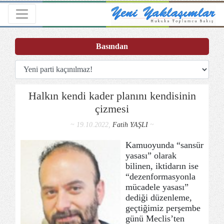
Toggle navigation
Basından
Halkın kendi kader planını kendisinin
çizmesi
~ 19.10.2022,
Fatih YAŞLI
~
Kamuoyunda “sansür
yasası” olarak
bilinen, iktidarın ise
“dezenformasyonla
mücadele yasası”
dediği düzenleme,
geçtiğimiz perşembe
günü Meclis’ten