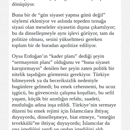
dönüşüyor.
Buna bir de “gün siyaset yapma günü değil”
söylemi ekleniyor ve aslında tepeden tırnağa
siyasi olan meseleler siyasetin dışına çıkartılıyor;
bu da dinselleşmeyle aynı işlevi görüyor, tam da
politize olması, sesini yükseltmesi gereken
toplum bir de buradan apolitize ediliyor.
Oysa Erdoğan’ın “kader planı” dediği şeyin
“sermayenin planı” olduğunu ve “buna siyaset
karıştırmayın” denilen her şeyin zaten politik bir
nitelik taşıdığını görmemiz gerekiyor. Türkiye
bilmeyerek ya da beceriksizlik nedeniyle
bugünlere gelmedi; bu emek cehennemi, bu ucuz
işgücü, bu güvencesiz çalışma koşulları, bu sefil
yaşam, küçük bir azınlığın refahı, saadeti,
mutluluğu adına inşa edildi. Türkiye’nin sermaye
düzeni bu emek rejimi için İslamcılara ihtiyaç
duyuyordu, dinselleşmeye, biat etmeye, “emeğin
tevekkülü”ne ihtiyaç duyuyordu; İslamcılar da
ona istediğini verdi ve ondan istediğini aldı.