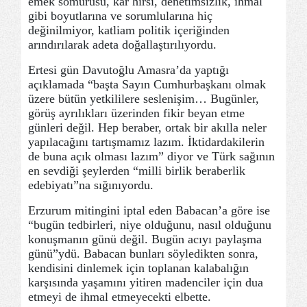
emek sömürüsü, kâr hırsı, denetimsizlik, ihmal
gibi boyutlarına ve sorumlularına hiç
değinilmiyor, katliam politik içeriğinden
arındırılarak adeta doğallaştırılıyordu.
Ertesi gün Davutoğlu Amasra’da yaptığı
açıklamada “başta Sayın Cumhurbaşkanı olmak
üzere bütün yetkililere seslenişim… Bugünler,
görüş ayrılıkları üzerinden fikir beyan etme
günleri değil. Hep beraber, ortak bir akılla neler
yapılacağını tartışmamız lazım. İktidardakilerin
de buna açık olması lazım” diyor ve Türk sağının
en sevdiği şeylerden “milli birlik beraberlik
edebiyatı”na sığınıyordu.
Erzurum mitingini iptal eden Babacan’a göre ise
“bugün tedbirleri, niye olduğunu, nasıl olduğunu
konuşmanın günü değil. Bugün acıyı paylaşma
günü”ydü. Babacan bunları söyledikten sonra,
kendisini dinlemek için toplanan kalabalığın
karşısında yaşamını yitiren madenciler için dua
etmeyi de ihmal etmeyecekti elbette.