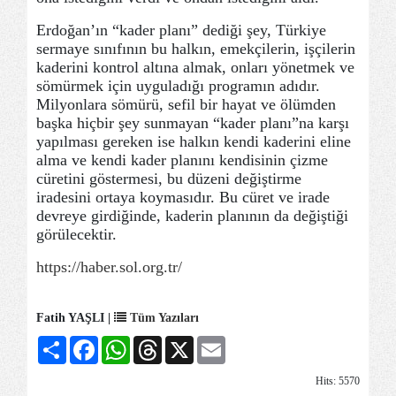
Erdoğan’ın “kader planı” dediği şey, Türkiye
sermaye sınıfının bu halkın, emekçilerin, işçilerin
kaderini kontrol altına almak, onları yönetmek ve
sömürmek için uyguladığı programın adıdır.
Milyonlara sömürü, sefil bir hayat ve ölümden
başka hiçbir şey sunmayan “kader planı”na karşı
yapılması gereken ise halkın kendi kaderini eline
alma ve kendi kader planını kendisinin çizme
cüretini göstermesi, bu düzeni değiştirme
iradesini ortaya koymasıdır. Bu cüret ve irade
devreye girdiğinde, kaderin planının da değiştiği
görülecektir.
https://haber.sol.org.tr/
Fatih YAŞLI |
Tüm Yazıları
Share
Facebook
WhatsApp
Threads
X
Email
Hits: 5570