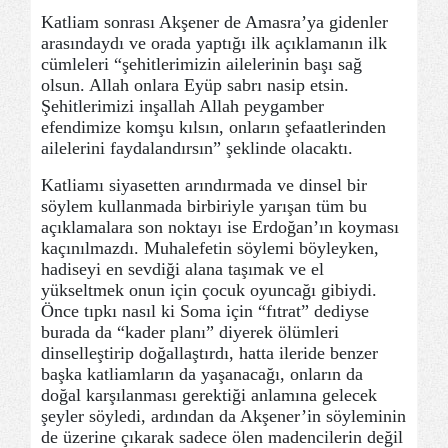
Katliam sonrası Akşener de Amasra’ya gidenler
arasındaydı ve orada yaptığı ilk açıklamanın ilk
cümleleri “şehitlerimizin ailelerinin başı sağ
olsun. Allah onlara Eyüp sabrı nasip etsin.
Şehitlerimizi inşallah Allah peygamber
efendimize komşu kılsın, onların şefaatlerinden
ailelerini faydalandırsın” şeklinde olacaktı.
Katliamı siyasetten arındırmada ve dinsel bir
söylem kullanmada birbiriyle yarışan tüm bu
açıklamalara son noktayı ise Erdoğan’ın koyması
kaçınılmazdı. Muhalefetin söylemi böyleyken,
hadiseyi en sevdiği alana taşımak ve el
yükseltmek onun için çocuk oyuncağı gibiydi.
Önce tıpkı nasıl ki Soma için “fıtrat” dediyse
burada da “kader planı” diyerek ölümleri
dinselleştirip doğallaştırdı, hatta ileride benzer
başka katliamların da yaşanacağı, onların da
doğal karşılanması gerektiği anlamına gelecek
şeyler söyledi, ardından da Akşener’in söyleminin
de üzerine çıkarak sadece ölen madencilerin değil