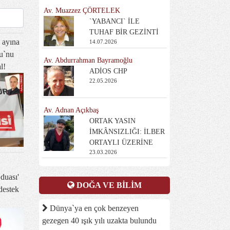
Av. Muazzez ÇÖRTELEK
`YABANCI` İLE
TUHAF BİR GEZİNTİ
i ayına
14.07.2026
ru`nu
Av. Abdurrahman Bayramoğlu
l!
ADİOS CHP
22.05.2026
Av. Adnan Açıkbaş
ORTAK YASIN
İMKÂNSIZLIĞI: İLBER
ORTAYLI ÜZERİNE
23.03.2026
duası'
DOĞA VE BİLİM
destek
Dünya`ya en çok benzeyen
gezegen 40 ışık yılı uzakta bulundu