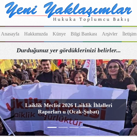
Anasayfa
Hakkımızda
Künye
Bilgi Bankası
Arşivler
İletişim
Durduğunuz yer gördüklerinizi belirler...
revious
Laiklik Meclisi 2026 Laiklik İhlalleri
Raporları u (Ocak-Şubat)