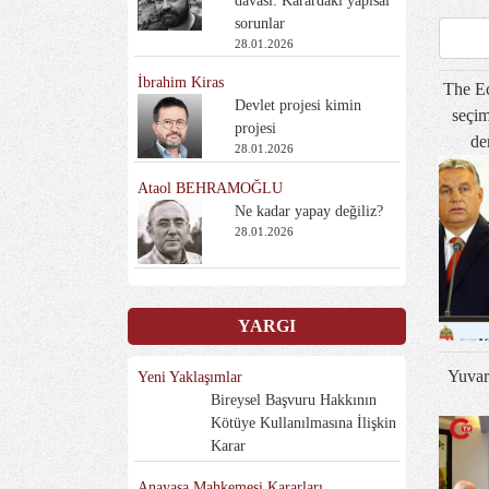
davası: Karardaki yapısal
sorunlar
28.01.2026
İbrahim Kiras
The Ec
Devlet projesi kimin
seçim
projesi
de
28.01.2026
Ataol BEHRAMOĞLU
Ne kadar yapay değiliz?
28.01.2026
YARGI
Yuvar
Yeni Yaklaşımlar
Bireysel Başvuru Hakkının
Kötüye Kullanılmasına İlişkin
Karar
Anayasa Mahkemesi Kararları