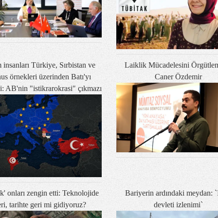
 insanları Türkiye, Sırbistan ve
Laiklik Mücadelesini Örgütle
us örnekleri üzerinden Batı'yı
Caner Özdemir
di: AB'nin "istikrarokrasi" çıkmazı
ık' onları zengin etti: Teknolojide
Bariyerin ardındaki meydan: `
eri, tarihte geri mi gidiyoruz?
devleti izlenimi`