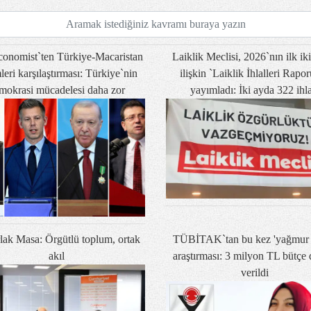
onomist`ten Türkiye-Macaristan
Laiklik Meclisi, 2026`nın ilk ik
leri karşılaştırması: Türkiye`nin
ilişkin `Laiklik İhlalleri Rapo
mokrasi mücadelesi daha zor
yayımladı: İki ayda 322 ihla
lak Masa: Örgütlü toplum, ortak
TÜBİTAK`tan bu kez 'yağmur 
akıl
araştırması: 3 milyon TL bütçe 
verildi