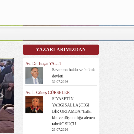
YAZARLARIMIZDAN
Av. Dr. Başar YALTI
Savunma hakkı ve hukuk
devleti
30.07.2026
Av. İ. Güneş GÜRSELER
Next
SİYASETİN
YARGISALLAŞTIĞI
BİR ORTAMDA “halkı
kin ve düşmanlığa alenen
tahrik” SUÇU...
23.07.2026