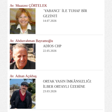
Av. Muazzez ÇÖRTELEK
`YABANCI` İLE TUHAF BİR
GEZİNTİ
14.07.2026
Av. Abdurrahman Bayramoğlu
ADİOS CHP
22.05.2026
Av. Adnan Açıkbaş
ORTAK YASIN İMKÂNSIZLIĞI:
İLBER ORTAYLI ÜZERİNE
23.03.2026