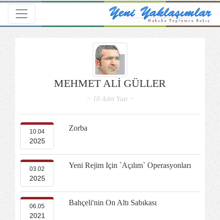
Toggle navigation
MEHMET ALİ GÜLLER
~ 10 Adet Yazı ~
Zorba
10.04
2025
Yeni Rejim Için `açılım` Operasyonları
03.02
2025
Bahçeli'nin On Altı Sabıkası
06.05
2021