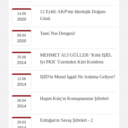
12 Eylül: AKP'nin Ideolojik Doğum
14.09
Günü
2020
Tanrı`nın Dengesi!
09.04
2020
MEHMET ALİ GÜLLER/ 'Kötü IŞİD,
25.08
Iyi PKK' Üzerinden Kürt Koridoru
2014
IŞİD'in Musul Işgali Ne Anlama Geliyor?
12.06
2014
Haşim Kılıç'ın Konuşmasının Şifreleri
26.04
2014
Erdoğan'ın Savaş Şifreleri - 2
28.03
2014